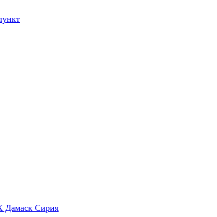
пункт
X Дамаск Сирия