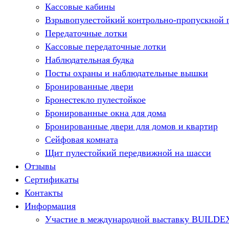
Кассовые кабины
Взрывопулестойкий контрольно-пропускной 
Передаточные лотки
Кассовые передаточные лотки
Наблюдательная будка
Посты охраны и наблюдательные вышки
Бронированные двери
Бронестекло пулестойкое
Бронированные окна для дома
Бронированные двери для домов и квартир
Сейфовая комната
Щит пулестойкий передвижной на шасси
Отзывы
Сертификаты
Контакты
Информация
Участие в международной выставку BUILDE