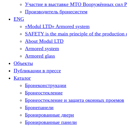
Участие в выставке МТО Вооружённых сил 
Производитель бронесистем
ENG
«Modul LTD» Armored system
SAFETY is the main principle of the production o
About Modul LTD
Armored system
Armored glass
Объекты
Публикации в прессе
Каталог
Бронеконструкции
Бронеостекление
Бронеостекление и защита оконных проемов
Бронепанели
Бронированные двери
Бронированные панели