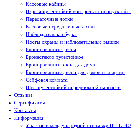
Кассовые кабины
Взрывопулестойкий контрольно-пропускной 
Передаточные лотки
Кассовые передаточные лотки
Наблюдательная будка
Посты охраны и наблюдательные вышки
Бронированные двери
Бронестекло пулестойкое
Бронированные окна для дома
Бронированные двери для домов и квартир
Сейфовая комната
Щит пулестойкий передвижной на шасси
Отзывы
Сертификаты
Контакты
Информация
Участие в международной выставку BUILDE