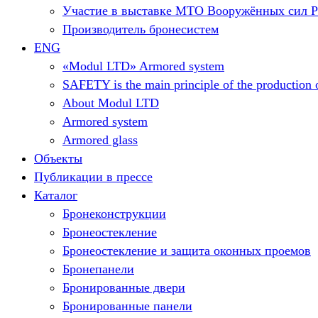
Участие в выставке МТО Вооружённых сил 
Производитель бронесистем
ENG
«Modul LTD» Armored system
SAFETY is the main principle of the production o
About Modul LTD
Armored system
Armored glass
Объекты
Публикации в прессе
Каталог
Бронеконструкции
Бронеостекление
Бронеостекление и защита оконных проемов
Бронепанели
Бронированные двери
Бронированные панели