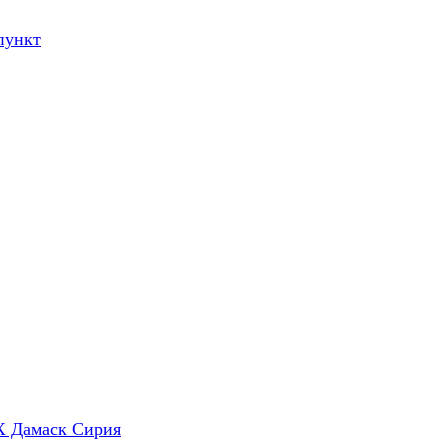
пункт
X Дамаск Сирия