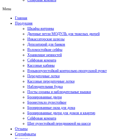
Сейфовая комната
Menu
Главная
Продукция
Шкафы-витрины
Дверные петли МОДУЛЬ для тяжелых дверей
Инкассаторские шлюзы
Депозитарий для банков
Взломостойкие сейфы
Хранилище ценностей
Сейфовая комната
Кассовые кабины
Взрывопулестойкий контрольно-пропускной пункт
Передаточные лотки
Кассовые передаточные лотки
Наблюдательная будка
Посты охраны и наблюдательные вышки
Бронированные двери
Бронестекло пулестойкое
Бронированные окна для дома
Бронированные двери для домов и квартир
Сейфовая комната
Щит пулестойкий передвижной на шасси
Отзывы
Сертификаты