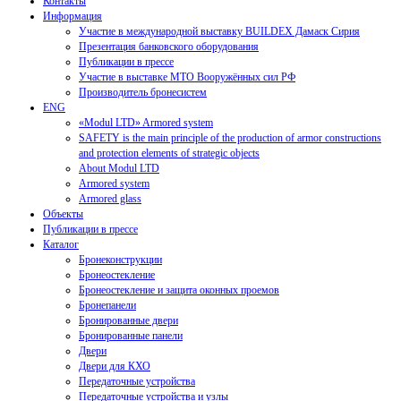
Контакты
Информация
Участие в международной выставку BUILDEX Дамаск Сирия
Презентация банковского оборудования
Публикации в прессе
Участие в выставке МТО Вооружённых сил РФ
Производитель бронесистем
ENG
«Modul LTD» Armored system
SAFETY is the main principle of the production of armor constructions
and protection elements of strategic objects
About Modul LTD
Armored system
Armored glass
Объекты
Публикации в прессе
Каталог
Бронеконструкции
Бронеостекление
Бронеостекление и защита оконных проемов
Бронепанели
Бронированные двери
Бронированные панели
Двери
Двери для КХО
Передаточные устройства
Передаточные устройства и узлы