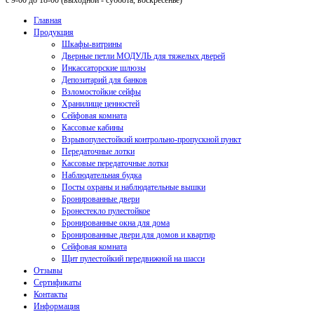
с 9-00 до 18-00 (выходной - суббота, воскресенье)
Главная
Продукция
Шкафы-витрины
Дверные петли МОДУЛЬ для тяжелых дверей
Инкассаторские шлюзы
Депозитарий для банков
Взломостойкие сейфы
Хранилище ценностей
Сейфовая комната
Кассовые кабины
Взрывопулестойкий контрольно-пропускной пункт
Передаточные лотки
Кассовые передаточные лотки
Наблюдательная будка
Посты охраны и наблюдательные вышки
Бронированные двери
Бронестекло пулестойкое
Бронированные окна для дома
Бронированные двери для домов и квартир
Сейфовая комната
Щит пулестойкий передвижной на шасси
Отзывы
Сертификаты
Контакты
Информация