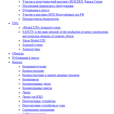
Участие в международной выставку BUILDEX Дамаск Сирия
Презентация банковского оборудования
Публикации в прессе
Участие в выставке МТО Вооружённых сил РФ
Производитель бронесистем
ENG
«Modul LTD» Armored system
SAFETY is the main principle of the production of armor constructions
and protection elements of strategic objects
About Modul LTD
Armored system
Armored glass
Объекты
Публикации в прессе
Каталог
Бронеконструкции
Бронеостекление
Бронеостекление и защита оконных проемов
Бронепанели
Бронированные двери
Бронированные панели
Двери
Двери для КХО
Передаточные устройства
Передаточные устройства и узлы
Специальные помещения