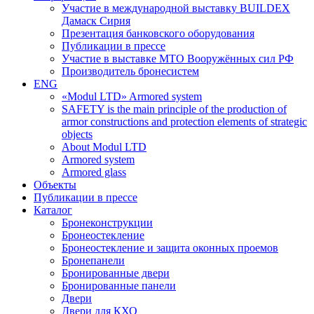
Участие в международной выставку BUILDEX
Дамаск Сирия
Презентация банковского оборудования
Публикации в прессе
Участие в выставке МТО Вооружённых сил РФ
Производитель бронесистем
ENG
«Modul LTD» Armored system
SAFETY is the main principle of the production of
armor constructions and protection elements of strategic
objects
About Modul LTD
Armored system
Armored glass
Объекты
Публикации в прессе
Каталог
Бронеконструкции
Бронеостекление
Бронеостекление и защита оконных проемов
Бронепанели
Бронированные двери
Бронированные панели
Двери
Двери для КХО