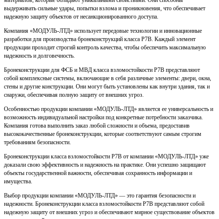
материалов, которые обладают уникальными свойствами. Они способны
выдерживать сильные удары, попытки взлома и проникновения, что обеспечивает
надежную защиту объектов от несанкционированного доступа.
Компания «МОДУЛЬ-ЛТД» использует передовые технологии и инновационные
разработки для производства бронеконструкций класса Р7В. Каждый элемент
продукции проходит строгий контроль качества, чтобы обеспечить максимальную
надежность и долговечность.
Бронеконструкции для ФСБ и МВД класса взломостойкости Р7В представляют
собой комплексные системы, включающие в себя различные элементы: двери, окна,
стены и другие конструкции. Они могут быть установлены как внутри здания, так и
снаружи, обеспечивая полную защиту от внешних угроз.
Особенностью продукции компании «МОДУЛЬ-ЛТД» является ее универсальность и
возможность индивидуальной настройки под конкретные потребности заказчика.
Компания готова выполнить заказ любой сложности и объема, предоставив
высококачественные бронеконструкции, которые соответствуют самым строгим
требованиям безопасности.
Бронеконструкции класса взломостойкости Р7В от компании «МОДУЛЬ-ЛТД» уже
доказали свою эффективность и надежность на практике. Они успешно защищают
объекты государственной важности, обеспечивая сохранность информации и
имущества.
Выбор продукции компании «МОДУЛЬ-ЛТД» — это гарантия безопасности и
надежности. Бронеконструкции класса взломостойкости Р7В представляют собой
надежную защиту от внешних угроз и обеспечивают мирное существование объектов