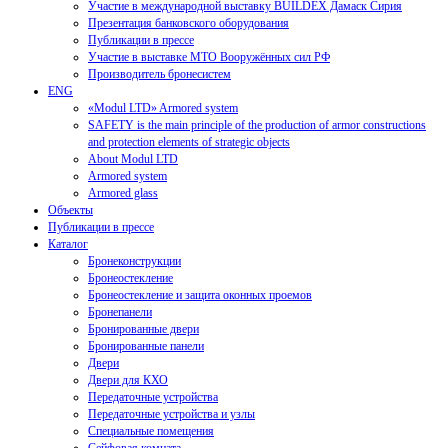
Участие в международной выставку BUILDEX Дамаск Сирия
Презентация банковского оборудования
Публикации в прессе
Участие в выставке МТО Вооружённых сил РФ
Производитель бронесистем
ENG
«Modul LTD» Armored system
SAFETY is the main principle of the production of armor constructions
and protection elements of strategic objects
About Modul LTD
Armored system
Armored glass
Объекты
Публикации в прессе
Каталог
Бронеконструкции
Бронеостекление
Бронеостекление и защита оконных проемов
Бронепанели
Бронированные двери
Бронированные панели
Двери
Двери для КХО
Передаточные устройства
Передаточные устройства и узлы
Специальные помещения