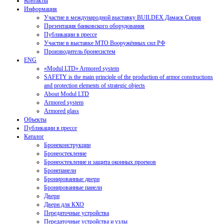
Контакты
Информация
Участие в международной выставку BUILDEX Дамаск Сирия
Презентация банковского оборудования
Публикации в прессе
Участие в выставке МТО Вооружённых сил РФ
Производитель бронесистем
ENG
«Modul LTD» Armored system
SAFETY is the main principle of the production of armor constructions
and protection elements of strategic objects
About Modul LTD
Armored system
Armored glass
Объекты
Публикации в прессе
Каталог
Бронеконструкции
Бронеостекление
Бронеостекление и защита оконных проемов
Бронепанели
Бронированные двери
Бронированные панели
Двери
Двери для КХО
Передаточные устройства
Передаточные устройства и узлы