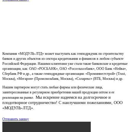
Компания «МОДУЛЬ-ЛТД» может выступать как генподрядчик по строительству
банков и других объектов из сектора кредитования и финансов в любом субъекте
Российской Федерации. Нашими клиентами уже стали такие банковские и кредитные
организации, как: ОАО «РОСБАНК», ОАО «Россельхозбанк», ООО Банк «Нейва»,
Сбербанк РФ и др., а также генподрядные организации: «Проминвестстрой» (Trust,
Москва), «Мегарон» (Промсвязьбанк, Москва), «Соларекс» (ВТБ, Москва) и др.
Нашим партнером могут стать любые фирмы или физические лица,
заинтересованные в регулярном приобретении нашей продукции оптом и ее
Мы искренне надеемся на долгосрочное и
реализации на рынке.
плодотворное сотрудничество!
С наилучшими пожеланиями, ООО
«МОДУЛЬ-ЛТД».
Отправить заявку