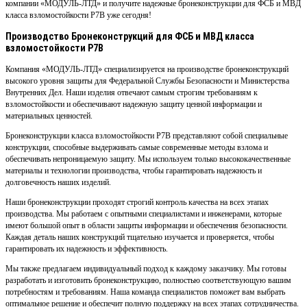
компании «МОДУЛЬ-ЛТД» и получите надежные бронеконструкции для ФСБ и МВД
класса взломостойкости Р7В уже сегодня!
Производство Бронеконструкций для ФСБ и МВД класса
взломостойкости Р7В
Компания «МОДУЛЬ-ЛТД» специализируется на производстве бронеконструкций
высокого уровня защиты для Федеральной Службы Безопасности и Министерства
Внутренних Дел. Наши изделия отвечают самым строгим требованиям к
взломостойкости и обеспечивают надежную защиту ценной информации и
материальных ценностей.
Бронеконструкции класса взломостойкости Р7В представляют собой специальные
конструкции, способные выдерживать самые современные методы взлома и
обеспечивать непроницаемую защиту. Мы используем только высококачественные
материалы и технологии производства, чтобы гарантировать надежность и
долговечность наших изделий.
Наши бронеконструкции проходят строгий контроль качества на всех этапах
производства. Мы работаем с опытными специалистами и инженерами, которые
имеют большой опыт в области защиты информации и обеспечения безопасности.
Каждая деталь наших конструкций тщательно изучается и проверяется, чтобы
гарантировать их надежность и эффективность.
Мы также предлагаем индивидуальный подход к каждому заказчику. Мы готовы
разработать и изготовить бронеконструкцию, полностью соответствующую вашим
потребностям и требованиям. Наша команда специалистов поможет вам выбрать
оптимальное решение и обеспечит полную поддержку на всех этапах сотрудничества.