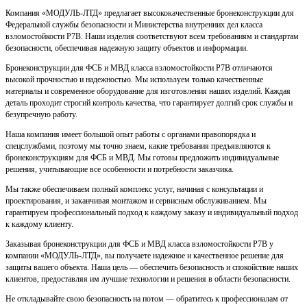
Компания «МОДУЛЬ-ЛТД» предлагает высококачественные бронеконструкции для
Федеральной службы безопасности и Министерства внутренних дел класса
взломостойкости Р7В. Наши изделия соответствуют всем требованиям и стандартам
безопасности, обеспечивая надежную защиту объектов и информации.
Бронеконструкции для ФСБ и МВД класса взломостойкости Р7В отличаются
высокой прочностью и надежностью. Мы используем только качественные
материалы и современное оборудование для изготовления наших изделий. Каждая
деталь проходит строгий контроль качества, что гарантирует долгий срок службы и
безупречную работу.
Наша компания имеет большой опыт работы с органами правопорядка и
спецслужбами, поэтому мы точно знаем, какие требования предъявляются к
бронеконструкциям для ФСБ и МВД. Мы готовы предложить индивидуальные
решения, учитывающие все особенности и потребности заказчика.
Мы также обеспечиваем полный комплекс услуг, начиная с консультации и
проектирования, и заканчивая монтажом и сервисным обслуживанием. Мы
гарантируем профессиональный подход к каждому заказу и индивидуальный подход
к каждому клиенту.
Заказывая бронеконструкции для ФСБ и МВД класса взломостойкости Р7В у
компании «МОДУЛЬ-ЛТД», вы получаете надежное и качественное решение для
защиты вашего объекта. Наша цель — обеспечить безопасность и спокойствие наших
клиентов, предоставляя им лучшие технологии и решения в области безопасности.
Не откладывайте свою безопасность на потом — обратитесь к профессионалам от