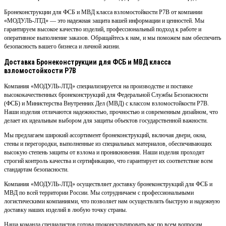
Бронеконструкции для ФСБ и МВД класса взломостойкости Р7В от компании
«МОДУЛЬ-ЛТД» — это надежная защита вашей информации и ценностей. Мы
гарантируем высокое качество изделий, профессиональный подход к работе и
оперативное выполнение заказов. Обращайтесь к нам, и мы поможем вам обеспечить
безопасность вашего бизнеса и личной жизни.
Доставка Бронеконструкции для ФСБ и МВД класса
взломостойкости Р7В
Компания «МОДУЛЬ-ЛТД» специализируется на производстве и поставке
высококачественных бронеконструкций для Федеральной Службы Безопасности
(ФСБ) и Министерства Внутренних Дел (МВД) с классом взломостойкости Р7В.
Наши изделия отличаются надежностью, прочностью и современным дизайном, что
делает их идеальным выбором для защиты объектов государственной важности.
Мы предлагаем широкий ассортимент бронеконструкций, включая двери, окна,
стены и перегородки, выполненные из специальных материалов, обеспечивающих
высокую степень защиты от взлома и проникновения. Наши изделия проходят
строгий контроль качества и сертификацию, что гарантирует их соответствие всем
стандартам безопасности.
Компания «МОДУЛЬ-ЛТД» осуществляет доставку бронеконструкций для ФСБ и
МВД по всей территории России. Мы сотрудничаем с профессиональными
логистическими компаниями, что позволяет нам осуществлять быструю и надежную
доставку наших изделий в любую точку страны.
Наша команда специалистов готова проконсультировать вас по всем вопросам,