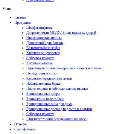
Сейфовая комната
Menu
Главная
Продукция
Шкафы-витрины
Дверные петли МОДУЛЬ для тяжелых дверей
Инкассаторские шлюзы
Депозитарий для банков
Взломостойкие сейфы
Хранилище ценностей
Сейфовая комната
Кассовые кабины
Взрывопулестойкий контрольно-пропускной пункт
Передаточные лотки
Кассовые передаточные лотки
Наблюдательная будка
Посты охраны и наблюдательные вышки
Бронированные двери
Бронестекло пулестойкое
Бронированные окна для дома
Бронированные двери для домов и квартир
Сейфовая комната
Щит пулестойкий передвижной на шасси
Отзывы
Сертификаты