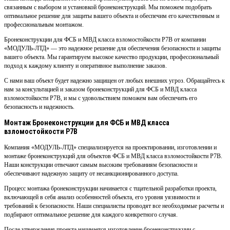
связанным с выбором и установкой бронеконструкций. Мы поможем подобрать
оптимальное решение для защиты вашего объекта и обеспечим его качественным и
профессиональным монтажом.
Бронеконструкции для ФСБ и МВД класса взломостойкости Р7В от компании
«МОДУЛЬ-ЛТД» — это надежное решение для обеспечения безопасности и защиты
вашего объекта. Мы гарантируем высокое качество продукции, профессиональный
подход к каждому клиенту и оперативное выполнение заказов.
С нами ваш объект будет надежно защищен от любых внешних угроз. Обращайтесь к
нам за консультацией и заказом бронеконструкций для ФСБ и МВД класса
взломостойкости Р7В, и мы с удовольствием поможем вам обеспечить его
безопасность и надежность.
Монтаж Бронеконструкции для ФСБ и МВД класса
взломостойкости Р7В
Компания «МОДУЛЬ-ЛТД» специализируется на проектировании, изготовлении и
монтаже бронеконструкций для объектов ФСБ и МВД класса взломостойкости Р7В.
Наши конструкции отвечают самым высоким требованиям безопасности и
обеспечивают надежную защиту от несанкционированного доступа.
Процесс монтажа бронеконструкции начинается с тщательной разработки проекта,
включающей в себя анализ особенностей объекта, его уровня уязвимости и
требований к безопасности. Наши специалисты проводят все необходимые расчеты и
подбирают оптимальное решение для каждого конкретного случая.
После утверждения проекта начинается изготовление бронеконструкции с