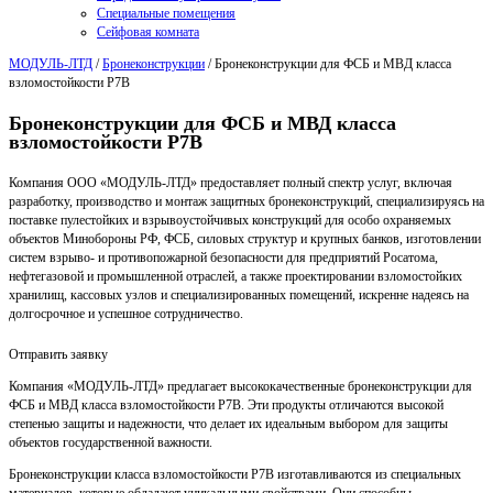
Специальные помещения
Сейфовая комната
МОДУЛЬ-ЛТД
/
Бронеконструкции
/
Бронеконструкции для ФСБ и МВД класса
взломостойкости Р7В
Бронеконструкции для ФСБ и МВД класса
взломостойкости Р7В
Компания ООО «МОДУЛЬ-ЛТД» предоставляет полный спектр услуг, включая
разработку, производство и монтаж защитных бронеконструкций, специализируясь на
поставке пулестойких и взрывоустойчивых конструкций для особо охраняемых
объектов Минобороны РФ, ФСБ, силовых структур и крупных банков, изготовлении
систем взрыво- и противопожарной безопасности для предприятий Росатома,
нефтегазовой и промышленной отраслей, а также проектировании взломостойких
хранилищ, кассовых узлов и специализированных помещений, искренне надеясь на
долгосрочное и успешное сотрудничество.
Отправить заявку
Компания «МОДУЛЬ-ЛТД» предлагает высококачественные бронеконструкции для
ФСБ и МВД класса взломостойкости Р7В. Эти продукты отличаются высокой
степенью защиты и надежности, что делает их идеальным выбором для защиты
объектов государственной важности.
Бронеконструкции класса взломостойкости Р7В изготавливаются из специальных