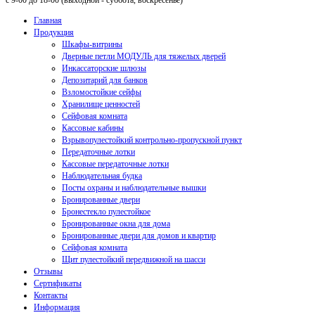
с 9-00 до 18-00 (выходной - суббота, воскресенье)
Главная
Продукция
Шкафы-витрины
Дверные петли МОДУЛЬ для тяжелых дверей
Инкассаторские шлюзы
Депозитарий для банков
Взломостойкие сейфы
Хранилище ценностей
Сейфовая комната
Кассовые кабины
Взрывопулестойкий контрольно-пропускной пункт
Передаточные лотки
Кассовые передаточные лотки
Наблюдательная будка
Посты охраны и наблюдательные вышки
Бронированные двери
Бронестекло пулестойкое
Бронированные окна для дома
Бронированные двери для домов и квартир
Сейфовая комната
Щит пулестойкий передвижной на шасси
Отзывы
Сертификаты
Контакты
Информация