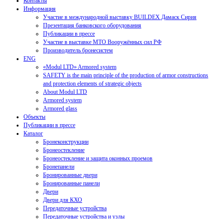
Контакты
Информация
Участие в международной выставку BUILDEX Дамаск Сирия
Презентация банковского оборудования
Публикации в прессе
Участие в выставке МТО Вооружённых сил РФ
Производитель бронесистем
ENG
«Modul LTD» Armored system
SAFETY is the main principle of the production of armor constructions
and protection elements of strategic objects
About Modul LTD
Armored system
Armored glass
Объекты
Публикации в прессе
Каталог
Бронеконструкции
Бронеостекление
Бронеостекление и защита оконных проемов
Бронепанели
Бронированные двери
Бронированные панели
Двери
Двери для КХО
Передаточные устройства
Передаточные устройства и узлы