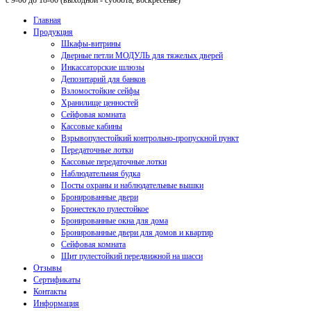
с 9-00 до 18-00 (выходной - суббота, воскресенье)
Главная
Продукция
Шкафы-витрины
Дверные петли МОДУЛЬ для тяжелых дверей
Инкассаторские шлюзы
Депозитарий для банков
Взломостойкие сейфы
Хранилище ценностей
Сейфовая комната
Кассовые кабины
Взрывопулестойкий контрольно-пропускной пункт
Передаточные лотки
Кассовые передаточные лотки
Наблюдательная будка
Посты охраны и наблюдательные вышки
Бронированные двери
Бронестекло пулестойкое
Бронированные окна для дома
Бронированные двери для домов и квартир
Сейфовая комната
Щит пулестойкий передвижной на шасси
Отзывы
Сертификаты
Контакты
Информация