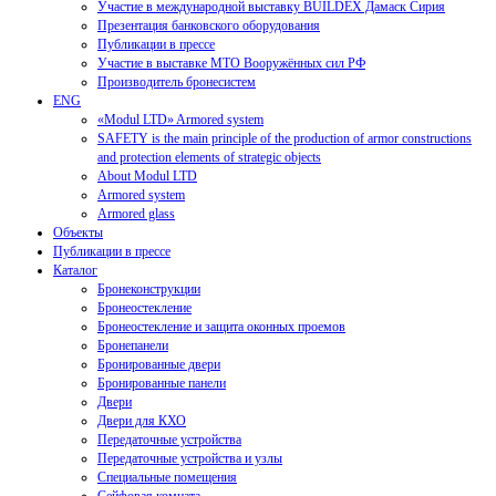
Участие в международной выставку BUILDEX Дамаск Сирия
Презентация банковского оборудования
Публикации в прессе
Участие в выставке МТО Вооружённых сил РФ
Производитель бронесистем
ENG
«Modul LTD» Armored system
SAFETY is the main principle of the production of armor constructions
and protection elements of strategic objects
About Modul LTD
Armored system
Armored glass
Объекты
Публикации в прессе
Каталог
Бронеконструкции
Бронеостекление
Бронеостекление и защита оконных проемов
Бронепанели
Бронированные двери
Бронированные панели
Двери
Двери для КХО
Передаточные устройства
Передаточные устройства и узлы
Специальные помещения