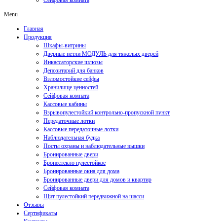
Сейфовая комната
Menu
Главная
Продукция
Шкафы-витрины
Дверные петли МОДУЛЬ для тяжелых дверей
Инкассаторские шлюзы
Депозитарий для банков
Взломостойкие сейфы
Хранилище ценностей
Сейфовая комната
Кассовые кабины
Взрывопулестойкий контрольно-пропускной пункт
Передаточные лотки
Кассовые передаточные лотки
Наблюдательная будка
Посты охраны и наблюдательные вышки
Бронированные двери
Бронестекло пулестойкое
Бронированные окна для дома
Бронированные двери для домов и квартир
Сейфовая комната
Щит пулестойкий передвижной на шасси
Отзывы
Сертификаты