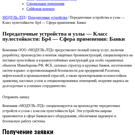
Специальные помещения
Сейфовая комната
МОДУЛЬ-ЛТД
/
Передаточные устройства
/
Передаточные устройства и узлы —
Класс пулестойкости: Бр4 — Сфера применения: Банки
Передаточные устройства и узлы — Класс
пулестойкости: Бр4 — Сфера применения: Банки
Компания ООО «МОДУЛЬ-ЛТД» предоставляет полный спектр услуг, включая
разработку, производство и монтаж защитных бронеконструкций, специализируясь на
поставке пулестойких и взрывоустойчивых конструкций для особо охраняемых
объектов Минобороны РФ, ФСБ, силовых структур и крупных банков, изготовлении
систем взрыво- и противопожарной безопасности для предприятий Росатома,
нефтегазовой и промышленной отраслей, а также проектировании взломостойких
хранилищ, кассовых узлов и специализированных помещений, искренне надеясь на
долгосрочное и успешное сотрудничество.
Отправить заявку
Компания «МОДУЛЬ-ЛТД» специализируется на производстве передаточных
устройств и узлов с классом пулестойкости Бр4. Эти устройства широко
применяются в сфере банковского оборудования, обеспечивая надежную и
безопасную работу системы.
Получение заявки