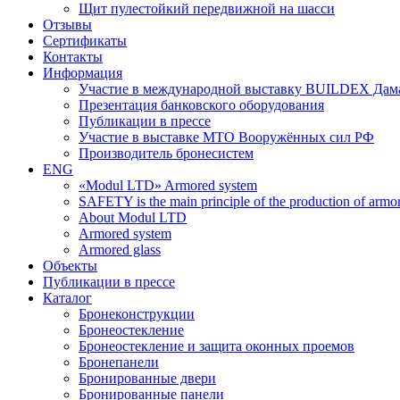
Щит пулестойкий передвижной на шасси
Отзывы
Сертификаты
Контакты
Информация
Участие в международной выставку BUILDEX Дам
Презентация банковского оборудования
Публикации в прессе
Участие в выставке МТО Вооружённых сил РФ
Производитель бронесистем
ENG
«Modul LTD» Armored system
SAFETY is the main principle of the production of armor 
About Modul LTD
Armored system
Armored glass
Объекты
Публикации в прессе
Каталог
Бронеконструкции
Бронеостекление
Бронеостекление и защита оконных проемов
Бронепанели
Бронированные двери
Бронированные панели