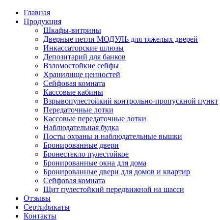
Главная
Продукция
Шкафы-витрины
Дверные петли МОДУЛЬ для тяжелых дверей
Инкассаторские шлюзы
Депозитарий для банков
Взломостойкие сейфы
Хранилище ценностей
Сейфовая комната
Кассовые кабины
Взрывопулестойкий контрольно-пропускной пункт
Передаточные лотки
Кассовые передаточные лотки
Наблюдательная будка
Посты охраны и наблюдательные вышки
Бронированные двери
Бронестекло пулестойкое
Бронированные окна для дома
Бронированные двери для домов и квартир
Сейфовая комната
Щит пулестойкий передвижной на шасси
Отзывы
Сертификаты
Контакты