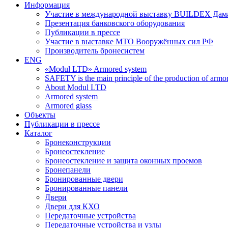
Информация
Участие в международной выставку BUILDEX Дам
Презентация банковского оборудования
Публикации в прессе
Участие в выставке МТО Вооружённых сил РФ
Производитель бронесистем
ENG
«Modul LTD» Armored system
SAFETY is the main principle of the production of armor 
About Modul LTD
Armored system
Armored glass
Объекты
Публикации в прессе
Каталог
Бронеконструкции
Бронеостекление
Бронеостекление и защита оконных проемов
Бронепанели
Бронированные двери
Бронированные панели
Двери
Двери для КХО
Передаточные устройства
Передаточные устройства и узлы