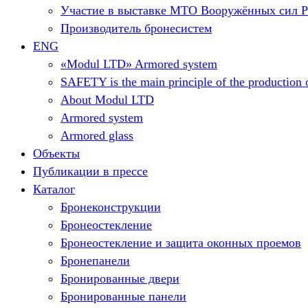
Участие в выставке МТО Вооружённых сил 
Производитель бронесистем
ENG
«Modul LTD» Armored system
SAFETY is the main principle of the production o
About Modul LTD
Armored system
Armored glass
Объекты
Публикации в прессе
Каталог
Бронеконструкции
Бронеостекление
Бронеостекление и защита оконных проемов
Бронепанели
Бронированные двери
Бронированные панели