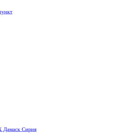
пункт
X Дамаск Сирия