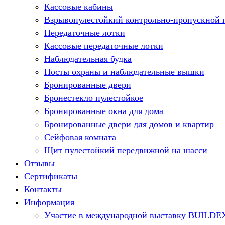
Кассовые кабины
Взрывопулестойкий контрольно-пропускной 
Передаточные лотки
Кассовые передаточные лотки
Наблюдательная будка
Посты охраны и наблюдательные вышки
Бронированные двери
Бронестекло пулестойкое
Бронированные окна для дома
Бронированные двери для домов и квартир
Сейфовая комната
Щит пулестойкий передвижной на шасси
Отзывы
Сертификаты
Контакты
Информация
Участие в международной выставку BUILDE