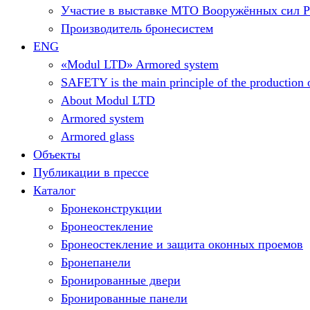
Участие в выставке МТО Вооружённых сил 
Производитель бронесистем
ENG
«Modul LTD» Armored system
SAFETY is the main principle of the production o
About Modul LTD
Armored system
Armored glass
Объекты
Публикации в прессе
Каталог
Бронеконструкции
Бронеостекление
Бронеостекление и защита оконных проемов
Бронепанели
Бронированные двери
Бронированные панели