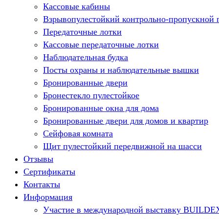
Кассовые кабины
Взрывопулестойкий контрольно-пропускной 
Передаточные лотки
Кассовые передаточные лотки
Наблюдательная будка
Посты охраны и наблюдательные вышки
Бронированные двери
Бронестекло пулестойкое
Бронированные окна для дома
Бронированные двери для домов и квартир
Сейфовая комната
Щит пулестойкий передвижной на шасси
Отзывы
Сертификаты
Контакты
Информация
Участие в международной выставку BUILDE