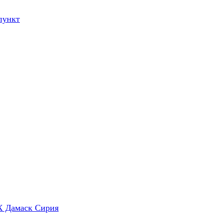
пункт
X Дамаск Сирия