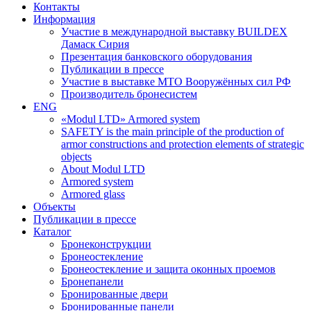
Контакты
Информация
Участие в международной выставку BUILDEX
Дамаск Сирия
Презентация банковского оборудования
Публикации в прессе
Участие в выставке МТО Вооружённых сил РФ
Производитель бронесистем
ENG
«Modul LTD» Armored system
SAFETY is the main principle of the production of
armor constructions and protection elements of strategic
objects
About Modul LTD
Armored system
Armored glass
Объекты
Публикации в прессе
Каталог
Бронеконструкции
Бронеостекление
Бронеостекление и защита оконных проемов
Бронепанели
Бронированные двери
Бронированные панели