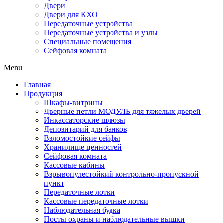
Двери
Двери для КХО
Передаточные устройства
Передаточные устройства и узлы
Специальные помещения
Сейфовая комната
Menu
Главная
Продукция
Шкафы-витрины
Дверные петли МОДУЛЬ для тяжелых дверей
Инкассаторские шлюзы
Депозитарий для банков
Взломостойкие сейфы
Хранилище ценностей
Сейфовая комната
Кассовые кабины
Взрывопулестойкий контрольно-пропускной
пункт
Передаточные лотки
Кассовые передаточные лотки
Наблюдательная будка
Посты охраны и наблюдательные вышки