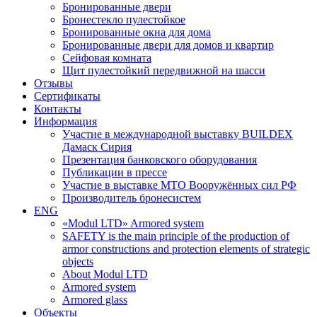
Бронированные двери
Бронестекло пулестойкое
Бронированные окна для дома
Бронированные двери для домов и квартир
Сейфовая комната
Щит пулестойкий передвижной на шасси
Отзывы
Сертификаты
Контакты
Информация
Участие в международной выставку BUILDEX
Дамаск Сирия
Презентация банковского оборудования
Публикации в прессе
Участие в выставке МТО Вооружённых сил РФ
Производитель бронесистем
ENG
«Modul LTD» Armored system
SAFETY is the main principle of the production of
armor constructions and protection elements of strategic
objects
About Modul LTD
Armored system
Armored glass
Объекты