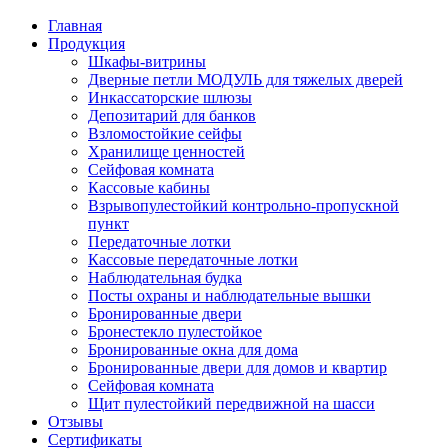
Главная
Продукция
Шкафы-витрины
Дверные петли МОДУЛЬ для тяжелых дверей
Инкассаторские шлюзы
Депозитарий для банков
Взломостойкие сейфы
Хранилище ценностей
Сейфовая комната
Кассовые кабины
Взрывопулестойкий контрольно-пропускной
пункт
Передаточные лотки
Кассовые передаточные лотки
Наблюдательная будка
Посты охраны и наблюдательные вышки
Бронированные двери
Бронестекло пулестойкое
Бронированные окна для дома
Бронированные двери для домов и квартир
Сейфовая комната
Щит пулестойкий передвижной на шасси
Отзывы
Сертификаты