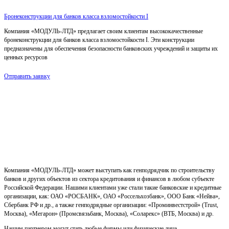
Бронеконструкции для банков класса взломостойкости I
Компания «МОДУЛЬ-ЛТД» предлагает своим клиентам высококачественные
бронеконструкции для банков класса взломостойкости I. Эти конструкции
предназначены для обеспечения безопасности банковских учреждений и защиты их
ценных ресурсов
Отправить заявку
Компания «МОДУЛЬ-ЛТД» может выступать как генподрядчик по строительству
банков и других объектов из сектора кредитования и финансов в любом субъекте
Российской Федерации. Нашими клиентами уже стали такие банковские и кредитные
организации, как: ОАО «РОСБАНК», ОАО «Россельхозбанк», ООО Банк «Нейва»,
Сбербанк РФ и др., а также генподрядные организации: «Проминвестстрой» (Trust,
Москва), «Мегарон» (Промсвязьбанк, Москва), «Соларекс» (ВТБ, Москва) и др.
Нашим партнером могут стать любые фирмы или физические лица,