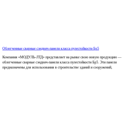
Облегченные сварные сэндвич-панели класса пулестойкости Бр5
Компания «МОДУЛЬ-ЛТД» представляет на рынке свою новую продукцию —
облегченные сварные сэндвич-панели класса пулестойкости Бр5. Эти панели
предназначены для использования в строительстве зданий и сооружений,