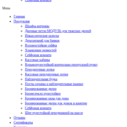
Сейфовая комната
Menu
Главная
Продукция
Шкафы-витрины
Дверные петли МОДУЛЬ для тяжелых дверей
Инкассаторские шлюзы
Депозитарий для банков
Взломостойкие сейфы
Хранилище ценностей
Сейфовая комната
Кассовые кабины
Взрывопулестойкий контрольно-пропускной пункт
Передаточные лотки
Кассовые передаточные лотки
Наблюдательная будка
Посты охраны и наблюдательные вышки
Бронированные двери
Бронестекло пулестойкое
Бронированные окна для дома
Бронированные двери для домов и квартир
Сейфовая комната
Щит пулестойкий передвижной на шасси
Отзывы
Сертификаты