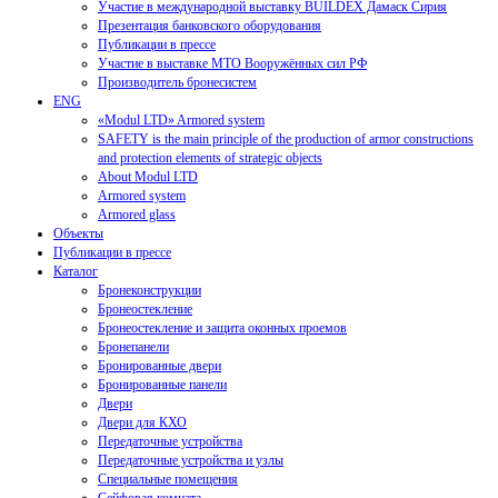
Участие в международной выставку BUILDEX Дамаск Сирия
Презентация банковского оборудования
Публикации в прессе
Участие в выставке МТО Вооружённых сил РФ
Производитель бронесистем
ENG
«Modul LTD» Armored system
SAFETY is the main principle of the production of armor constructions
and protection elements of strategic objects
About Modul LTD
Armored system
Armored glass
Объекты
Публикации в прессе
Каталог
Бронеконструкции
Бронеостекление
Бронеостекление и защита оконных проемов
Бронепанели
Бронированные двери
Бронированные панели
Двери
Двери для КХО
Передаточные устройства
Передаточные устройства и узлы
Специальные помещения