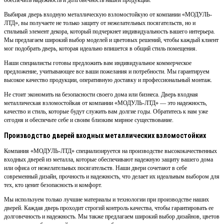
обеспечить надежность и долговечность нашей продукции.
Выбирая дверь входную металлическую взломостойкую от компании «МОДУЛЬ-
ЛТД», вы получаете не только защиту от нежелательных посягательств, но и
стильный элемент декора, который подчеркнет индивидуальность вашего интерьера.
Мы предлагаем широкий выбор моделей и цветовых решений, чтобы каждый клиент
мог подобрать дверь, которая идеально впишется в общий стиль помещения.
Наши специалисты готовы предложить вам индивидуальное коммерческое
предложение, учитывающее все ваши пожелания и потребности. Мы гарантируем
высокое качество продукции, оперативную доставку и профессиональный монтаж.
Не стоит экономить на безопасности своего дома или бизнеса. Дверь входная
металлическая взломостойкая от компании «МОДУЛЬ-ЛТД» — это надежность,
качество и стиль, которые будут служить вам долгие годы. Обратитесь к нам уже
сегодня и обеспечьте себе и своим близким мирное существование.
Производство дверей входных металлических взломостойких
Компания «МОДУЛЬ-ЛТД» специализируется на производстве высококачественных
входных дверей из металла, которые обеспечивают надежную защиту вашего дома
или офиса от нежелательных посягательств. Наши двери сочетают в себе
современный дизайн, прочность и надежность, что делает их идеальным выбором для
тех, кто ценит безопасность и комфорт.
Мы используем только лучшие материалы и технологии при производстве наших
дверей. Каждая дверь проходит строгий контроль качества, чтобы гарантировать ее
долговечность и надежность. Мы также предлагаем широкий выбор дизайнов, цветов