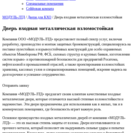
Специальные помещения
Сейфовая комната
МОДУЛЬ-ЛТД
/
Двери для КХО
/
Дверь входная металлическая взломостойкая
Дверь входная металлическая взломостойкая
Компания ООО «МОДУЛЬ-ЛТД» предоставляет полный спектр услуг, включая
разработку, производство и монтаж защитных бронеконструкций, специализируясь на
поставке пулестойких и взрывоустойчивых конструкций для особо охраняемых
объектов Минобороны РФ, ФСБ, силовых структур и крупных банков, изготовлении
систем взрыво- и противопожарной безопасности для предприятий Росатома,
нефтегазовой и промышленной отраслей, а также проектировании взломостойких
хранилищ, кассовых узлов и специализированных помещений, искренне надеясь на
долгосрочное и успешное сотрудничество.
Отправить заявку
Компания «МОДУЛЬ-ЛТД» предлагает своим клиентам качественные входные
металлические двери, которые отличаются высокой степенью взломостойкости и
надежностью. Эти двери предназначены для использования как в жилых, так и в
коммерческих помещениях, где безопасность играет важную роль.
Основное преимущество входных металлических дверей от компании «МОДУЛЬ-
ЛТД» — это их высокая степень защиты от взлома. Двери изготавливаются из
прочного металла, который позволяет им выдерживать сильные удары и попытки