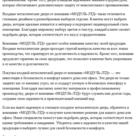
проникновения. Кроме того, двери оснащены надежными замками и фурнитурой,
которые обеспечивают дополнительную защиту от нежелательного проникновения.
Входные металлические двери от компании «МОДУЛЬ-ЛТД» также отличаются
стильным дизайном и разнообразным выбором отделки. Клиенты могут выбрать
дверь, которая идеально впишется в интерьер и подчеркнет индивидуальный стиль
помещения. Благодаря широкому выбору цветов и текстур, каждый клиент сможет
подобрать дверь, которая соответствует его вкусу и предпочтениям.
Компания «МОДУЛЬ-ЛТД» уделяет особое внимание качеству своей продукции.
Входные металлические двери проходят строгий контроль качества на всех этапах
производства, что гарантирует их долговечность и надежность. Кроме того, компания
предлагает гарантию на свою продукцию, что позволяет клиентам быть уверенными
в ее качестве и долговечности.
Покупка входной металлической двери от компании «МОДУЛЬ-ЛТД» — это
инвестиция в безопасность и комфорт вашего дома или офиса. Эти двери не только
защитят вас от внешних угроз, но и создадут уютную и безопасную атмосферу в
помещении. Благодаря высокому качеству материалов и профессиональному
производству, двери от компании «МОДУЛЬ-ЛТД» будут служить вам долгие годы,
сохраняя свою надежность и привлекательный внешний вид.
Если вы ищете надежную и стильную входную металлическую дверь, обратитесь в
компанию «МОДУЛЬ-ЛТД» и получите качественное решение для вашего дома или
офиса. Наши специалисты помогут вам подобрать дверь, которая соответствует всем
вашим требованиям и ожиданиям. Убедитесь сами в надежности и качестве нашей
продукции и выберите лучшее для своей безопасности и комфорта.