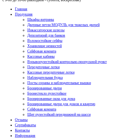
с 9-00 до 18-00 (выходной - суббота, воскресенье)
Главная
Продукция
Шкафы-витрины
Дверные петли МОДУЛЬ для тяжелых дверей
Инкассаторские шлюзы
Депозитарий для банков
Взломостойкие сейфы
Хранилище ценностей
Сейфовая комната
Кассовые кабины
Взрывопулестойкий контрольно-пропускной пункт
Передаточные лотки
Кассовые передаточные лотки
Наблюдательная будка
Посты охраны и наблюдательные вышки
Бронированные двери
Бронестекло пулестойкое
Бронированные окна для дома
Бронированные двери для домов и квартир
Сейфовая комната
Щит пулестойкий передвижной на шасси
Отзывы
Сертификаты
Контакты
Информация