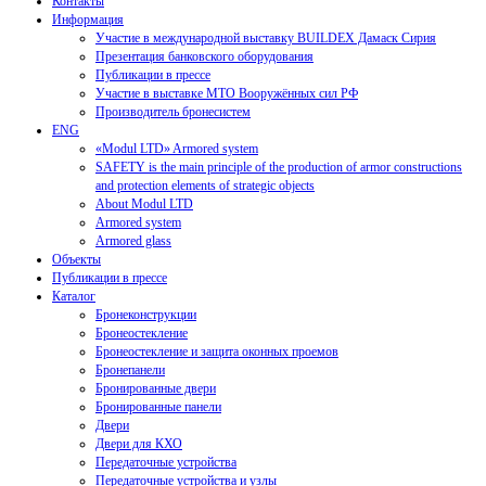
Контакты
Информация
Участие в международной выставку BUILDEX Дамаск Сирия
Презентация банковского оборудования
Публикации в прессе
Участие в выставке МТО Вооружённых сил РФ
Производитель бронесистем
ENG
«Modul LTD» Armored system
SAFETY is the main principle of the production of armor constructions
and protection elements of strategic objects
About Modul LTD
Armored system
Armored glass
Объекты
Публикации в прессе
Каталог
Бронеконструкции
Бронеостекление
Бронеостекление и защита оконных проемов
Бронепанели
Бронированные двери
Бронированные панели
Двери
Двери для КХО
Передаточные устройства
Передаточные устройства и узлы