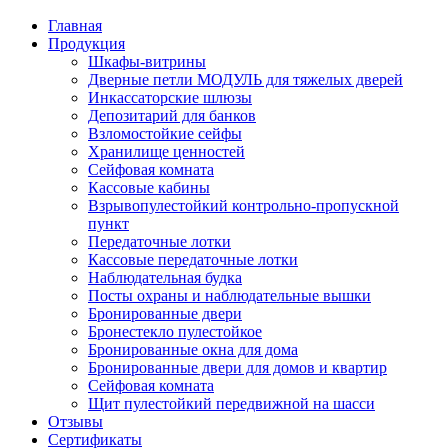
Главная
Продукция
Шкафы-витрины
Дверные петли МОДУЛЬ для тяжелых дверей
Инкассаторские шлюзы
Депозитарий для банков
Взломостойкие сейфы
Хранилище ценностей
Сейфовая комната
Кассовые кабины
Взрывопулестойкий контрольно-пропускной
пункт
Передаточные лотки
Кассовые передаточные лотки
Наблюдательная будка
Посты охраны и наблюдательные вышки
Бронированные двери
Бронестекло пулестойкое
Бронированные окна для дома
Бронированные двери для домов и квартир
Сейфовая комната
Щит пулестойкий передвижной на шасси
Отзывы
Сертификаты