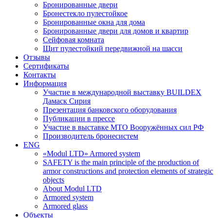
Бронированные двери
Бронестекло пулестойкое
Бронированные окна для дома
Бронированные двери для домов и квартир
Сейфовая комната
Щит пулестойкий передвижной на шасси
Отзывы
Сертификаты
Контакты
Информация
Участие в международной выставку BUILDEX
Дамаск Сирия
Презентация банковского оборудования
Публикации в прессе
Участие в выставке МТО Вооружённых сил РФ
Производитель бронесистем
ENG
«Modul LTD» Armored system
SAFETY is the main principle of the production of
armor constructions and protection elements of strategic
objects
About Modul LTD
Armored system
Armored glass
Объекты