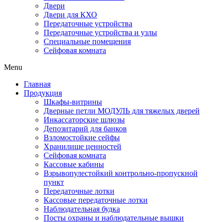
Двери
Двери для КХО
Передаточные устройства
Передаточные устройства и узлы
Специальные помещения
Сейфовая комната
Menu
Главная
Продукция
Шкафы-витрины
Дверные петли МОДУЛЬ для тяжелых дверей
Инкассаторские шлюзы
Депозитарий для банков
Взломостойкие сейфы
Хранилище ценностей
Сейфовая комната
Кассовые кабины
Взрывопулестойкий контрольно-пропускной
пункт
Передаточные лотки
Кассовые передаточные лотки
Наблюдательная будка
Посты охраны и наблюдательные вышки