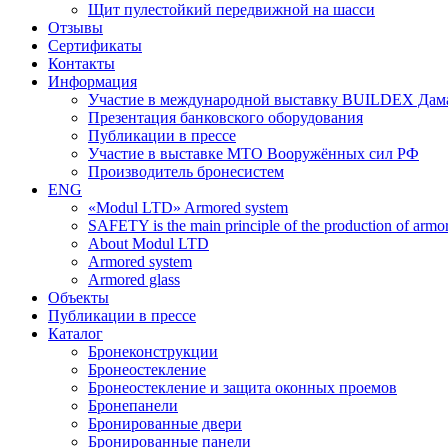
Щит пулестойкий передвижной на шасси
Отзывы
Сертификаты
Контакты
Информация
Участие в международной выставку BUILDEX Дам
Презентация банковского оборудования
Публикации в прессе
Участие в выставке МТО Вооружённых сил РФ
Производитель бронесистем
ENG
«Modul LTD» Armored system
SAFETY is the main principle of the production of armor 
About Modul LTD
Armored system
Armored glass
Объекты
Публикации в прессе
Каталог
Бронеконструкции
Бронеостекление
Бронеостекление и защита оконных проемов
Бронепанели
Бронированные двери
Бронированные панели