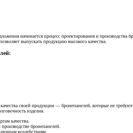
редложения начинается процесс проектирования и производства
озволяет выпускать продукцию высокого качества.
лей:
чества своей продукции — бронепанелей, которые не требуют 
олговечность изделия.
ртам качества.
 производстве бронепанелей.
зличным воздействиям.