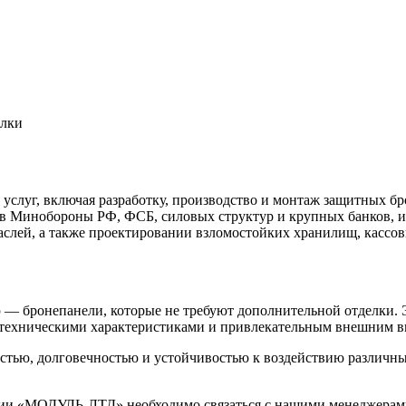
елки
уг, включая разработку, производство и монтаж защитных бро
в Минобороны РФ, ФСБ, силовых структур и крупных банков, и
аслей, а также проектировании взломостойких хранилищ, кассо
бронепанели, которые не требуют дополнительной отделки. Э
и техническими характеристиками и привлекательным внешним в
ью, долговечностью и устойчивостью к воздействию различных
нии «МОДУЛЬ-ЛТД» необходимо связаться с нашими менеджерами