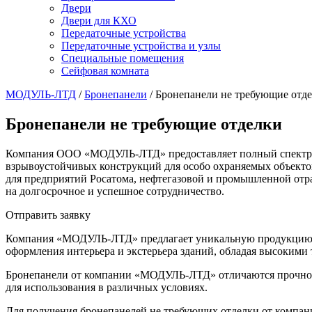
Двери
Двери для КХО
Передаточные устройства
Передаточные устройства и узлы
Специальные помещения
Сейфовая комната
МОДУЛЬ-ЛТД
/
Бронепанели
/
Бронепанели не требующие отд
Бронепанели не требующие отделки
Компания ООО «МОДУЛЬ-ЛТД» предоставляет полный спектр усл
взрывоустойчивых конструкций для особо охраняемых объекто
для предприятий Росатома, нефтегазовой и промышленной отр
на долгосрочное и успешное сотрудничество.
Отправить заявку
Компания «МОДУЛЬ-ЛТД» предлагает уникальную продукцию — 
оформления интерьера и экстерьера зданий, обладая высоким
Бронепанели от компании «МОДУЛЬ-ЛТД» отличаются прочност
для использования в различных условиях.
Для получения бронепанелей не требующих отделки от компа