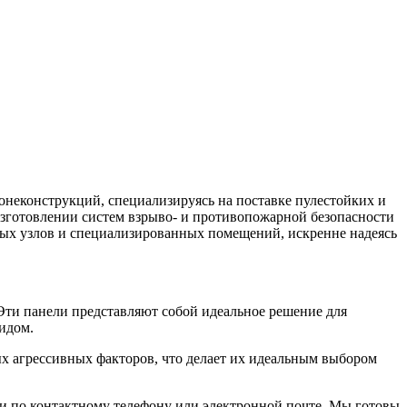
неконструкций, специализируясь на поставке пулестойких и
зготовлении систем взрыво- и противопожарной безопасности
вых узлов и специализированных помещений, искренне надеясь
ти панели представляют собой идеальное решение для
идом.
 агрессивных факторов, что делает их идеальным выбором
 по контактному телефону или электронной почте. Мы готовы