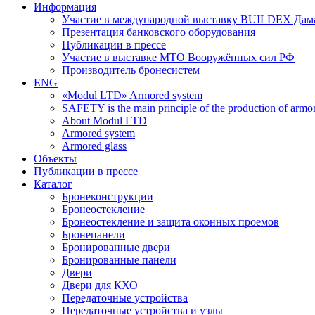
Информация
Участие в международной выставку BUILDEX Дам
Презентация банковского оборудования
Публикации в прессе
Участие в выставке МТО Вооружённых сил РФ
Производитель бронесистем
ENG
«Modul LTD» Armored system
SAFETY is the main principle of the production of armor 
About Modul LTD
Armored system
Armored glass
Объекты
Публикации в прессе
Каталог
Бронеконструкции
Бронеостекление
Бронеостекление и защита оконных проемов
Бронепанели
Бронированные двери
Бронированные панели
Двери
Двери для КХО
Передаточные устройства
Передаточные устройства и узлы