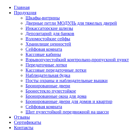
Главная
Продукция
Шкафы-витрины
Дверные петли МОДУЛЬ для тяжелых дверей
Инкассаторские шлюзы
Депозитарий для банков
Взломостойкие сейфы
Хранилище ценностей
Сейфовая комната
Кассовые кабины
Взрывопулестойкий контрольно-пропускной пункт
Передаточные лотки
Кассовые передаточные лотки
Наблюдательная будка
Посты охраны и наблюдательные вышки
Бронированные двери
Бронестекло пулестойкое
Бронированные окна для дома
Бронированные двери для домов и квартир
Сейфовая комната
Щит пулестойкий передвижной на шасси
Отзывы
Сертификаты
Контакты