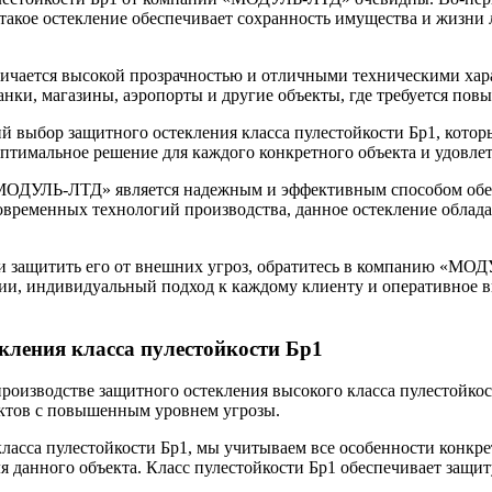
такое остекление обеспечивает сохранность имущества и жизни
тличается высокой прозрачностью и отличными техническими хар
нки, магазины, аэропорты и другие объекты, где требуется пов
ыбор защитного остекления класса пулестойкости Бр1, который
оптимальное решение для каждого конкретного объекта и удовлет
«МОДУЛЬ-ЛТД» является надежным и эффективным способом обесп
овременных технологий производства, данное остекление облад
 и защитить его от внешних угроз, обратитесь в компанию «МО
ции, индивидуальный подход к каждому клиенту и оперативное 
кления класса пулестойкости Бр1
оизводстве защитного остекления высокого класса пулестойко
ъектов с повышенным уровнем угрозы.
ласса пулестойкости Бр1, мы учитываем все особенности конкрет
 данного объекта. Класс пулестойкости Бр1 обеспечивает защиту