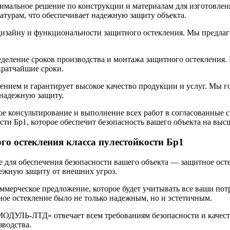
тимальное решение по конструкции и материалам для изготовле
атурам, что обеспечивает надежную защиту объекта.
 дизайну и функциональности защитного остекления. Мы предла
еделение сроков производства и монтажа защитного остекления.
кратчайшие сроки.
нием и гарантирует высокое качество продукции и услуг. Мы го
 надежную защиту.
 консультирование и выполнение всех работ в согласованные ср
сти Бр1, которое обеспечит безопасность вашего объекта на выс
о остекления класса пулестойкости Бр1
ля обеспечения безопасности вашего объекта — защитное остек
дежную защиту от внешних угроз.
мерческое предложение, которое будет учитывать все ваши пот
ое остекление было не только надежным, но и эстетичным.
«МОДУЛЬ-ЛТД» отвечает всем требованиям безопасности и качес
зводства.