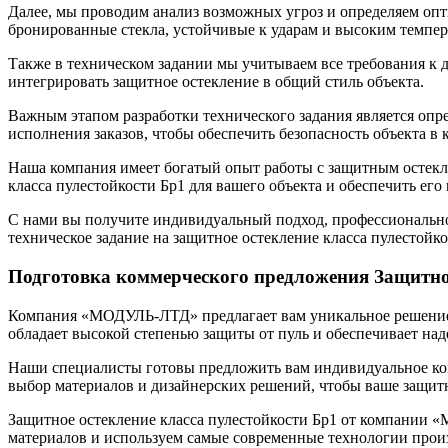
Далее, мы проводим анализ возможных угроз и определяем оп
бронированные стекла, устойчивые к ударам и высоким темпер
Также в техническом задании мы учитываем все требования к
интегрировать защитное остекление в общий стиль объекта.
Важным этапом разработки технического задания является опр
исполнения заказов, чтобы обеспечить безопасность объекта в 
Наша компания имеет богатый опыт работы с защитным остекле
класса пулестойкости Бр1 для вашего объекта и обеспечить его
С нами вы получите индивидуальный подход, профессиональное
техническое задание на защитное остекление класса пулестойко
Подготовка коммерческого предложения Защитног
Компания «МОДУЛЬ-ЛТД» предлагает вам уникальное решение д
обладает высокой степенью защиты от пуль и обеспечивает на
Наши специалисты готовы предложить вам индивидуальное ком
выбор материалов и дизайнерских решений, чтобы ваше защитн
Защитное остекление класса пулестойкости Бр1 от компании 
материалов и используем самые современные технологии прои