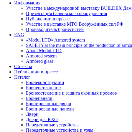
Информация
Участие в международной выставку BUILDEX Дам
Презентация банковского оборудования
Публикации в прессе
Участие в выставке МТО Вооружённых сил РФ
Производитель бронесистем
ENG
«Modul LTD» Armored system
SAFETY is the main principle of the production of armor 
About Modul LTD
Armored system
Armored glass
Объекты
Публикации в прессе
Каталог
Бронеконструкции
Бронеостекление
Бронеостекление и защита оконных проемов
Бронепанели
Бронированные двери
Бронированные панели
Двери
Двери для КХО
Передаточные устройства
Передаточные устройства и узлы