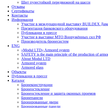
Щит пулестойкий передвижной на шасси
Отзывы
Сертификаты
Контакты
Информация
Участие в международной выставку BUILDEX Дам
Презентация банковского оборудования
Публикации в прессе
Участие в выставке МТО Вооружённых сил РФ
Производитель бронесистем
ENG
«Modul LTD» Armored system
SAFETY is the main principle of the production of armor 
About Modul LTD
Armored system
Armored glass
Объекты
Публикации в прессе
Каталог
Бронеконструкции
Бронеостекление
Бронеостекление и защита оконных проемов
Бронепанели
Бронированные двери
Бронированные панели