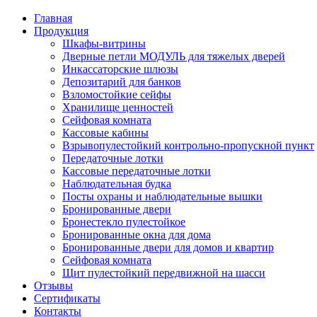
Главная
Продукция
Шкафы-витрины
Дверные петли МОДУЛЬ для тяжелых дверей
Инкассаторские шлюзы
Депозитарий для банков
Взломостойкие сейфы
Хранилище ценностей
Сейфовая комната
Кассовые кабины
Взрывопулестойкий контрольно-пропускной пункт
Передаточные лотки
Кассовые передаточные лотки
Наблюдательная будка
Посты охраны и наблюдательные вышки
Бронированные двери
Бронестекло пулестойкое
Бронированные окна для дома
Бронированные двери для домов и квартир
Сейфовая комната
Щит пулестойкий передвижной на шасси
Отзывы
Сертификаты
Контакты