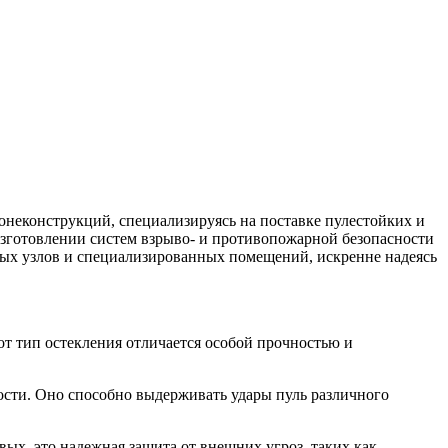
неконструкций, специализируясь на поставке пулестойких и
зготовлении систем взрыво- и противопожарной безопасности
вых узлов и специализированных помещений, искренне надеясь
т тип остекления отличается особой прочностью и
ости. Оно способно выдерживать удары пуль различного
х, это надежная защита от внешних угроз, таких как