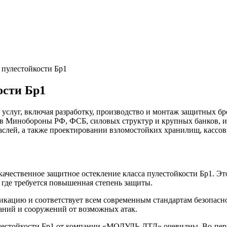
 пулестойкости Бр1
ости Бр1
уг, включая разработку, производство и монтаж защитных бро
в Минобороны РФ, ФСБ, силовых структур и крупных банков, и
аслей, а также проектировании взломостойких хранилищ, кассо
ественное защитное остекление класса пулестойкости Бр1. Это
 где требуется повышенная степень защиты.
икацию и соответствует всем современным стандартам безопасн
даний и сооружений от возможных атак.
лестойкости Бр1 от компании «МОДУЛЬ-ЛТД» очевидны. Во-первы