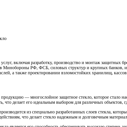
кло
уг, включая разработку, производство и монтаж защитных бро
в Минобороны РФ, ФСБ, силовых структур и крупных банков, и
аслей, а также проектировании взломостойких хранилищ, кассо
родукцию — многослойное защитное стекло, которое стало нас
ь, что делает его идеальным выбором для различных объектов, г
изводится из специально разработанных слоев стекла, которы
действиям, что делает стекло надежным и долговечным материа
ла является его способность обеспечивать высокую степень за