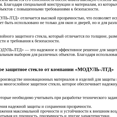
я. Благодаря специальной конструкции и материалам, из которы
объектов с повышенными требованиями к безопасности.
ЛЬ-ЛТД» отличается высокой прозрачностью, что позволяет исп
ет быть использовано не только для окон и дверей, но и для ра
ого защитного стекла, который отличается по толщине, разме
сти и требования к безопасности.
ОДУЛЬ-ЛТД» — это надежное и эффективное решение для защиты
деальным выбором для различных объектов. Благодаря использов
ное защитное стекло от компании «МОДУЛЬ-ЛТД»
оизводстве инновационных материалов и изделий для защиты п
на многослойное защитное стекло, которое обеспечивает надежну
торые необходимо учитывать при разработке технического задан
ения надежной защиты и сохранения прозрачности.
тижения максимальной прочности и устойчивости к внешним воз
итывая их прочность, прозрачность и другие характеристики.