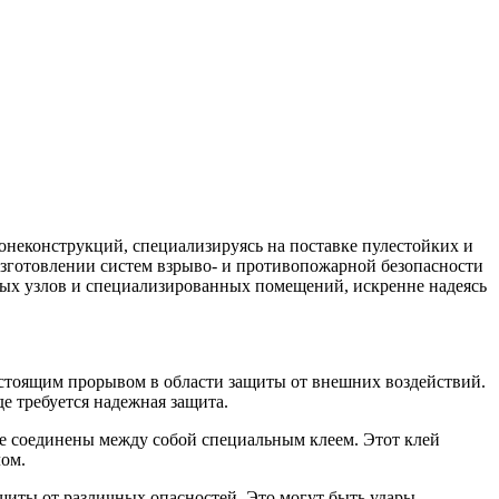
неконструкций, специализируясь на поставке пулестойких и
зготовлении систем взрыво- и противопожарной безопасности
вых узлов и специализированных помещений, искренне надеясь
тоящим прорывом в области защиты от внешних воздействий.
де требуется надежная защита.
е соединены между собой специальным клеем. Этот клей
лом.
щиты от различных опасностей. Это могут быть удары,