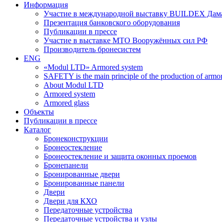
Информация
Участие в международной выставку BUILDEX Дам
Презентация банковского оборудования
Публикации в прессе
Участие в выставке МТО Вооружённых сил РФ
Производитель бронесистем
ENG
«Modul LTD» Armored system
SAFETY is the main principle of the production of armor 
About Modul LTD
Armored system
Armored glass
Объекты
Публикации в прессе
Каталог
Бронеконструкции
Бронеостекление
Бронеостекление и защита оконных проемов
Бронепанели
Бронированные двери
Бронированные панели
Двери
Двери для КХО
Передаточные устройства
Передаточные устройства и узлы