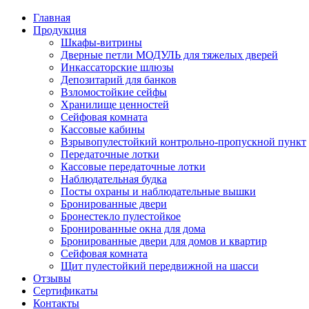
Главная
Продукция
Шкафы-витрины
Дверные петли МОДУЛЬ для тяжелых дверей
Инкассаторские шлюзы
Депозитарий для банков
Взломостойкие сейфы
Хранилище ценностей
Сейфовая комната
Кассовые кабины
Взрывопулестойкий контрольно-пропускной пункт
Передаточные лотки
Кассовые передаточные лотки
Наблюдательная будка
Посты охраны и наблюдательные вышки
Бронированные двери
Бронестекло пулестойкое
Бронированные окна для дома
Бронированные двери для домов и квартир
Сейфовая комната
Щит пулестойкий передвижной на шасси
Отзывы
Сертификаты
Контакты