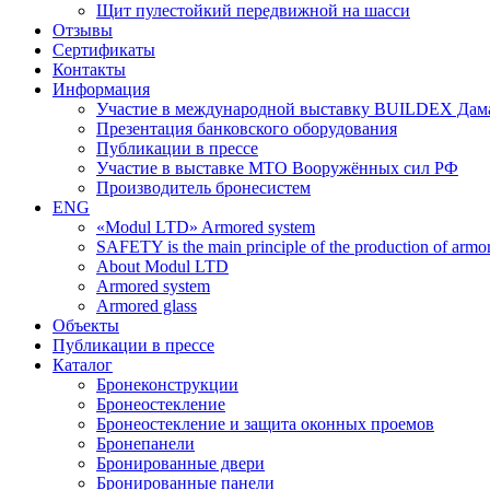
Щит пулестойкий передвижной на шасси
Отзывы
Сертификаты
Контакты
Информация
Участие в международной выставку BUILDEX Дам
Презентация банковского оборудования
Публикации в прессе
Участие в выставке МТО Вооружённых сил РФ
Производитель бронесистем
ENG
«Modul LTD» Armored system
SAFETY is the main principle of the production of armor 
About Modul LTD
Armored system
Armored glass
Объекты
Публикации в прессе
Каталог
Бронеконструкции
Бронеостекление
Бронеостекление и защита оконных проемов
Бронепанели
Бронированные двери
Бронированные панели