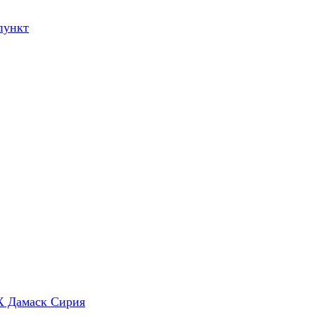
пункт
X Дамаск Сирия