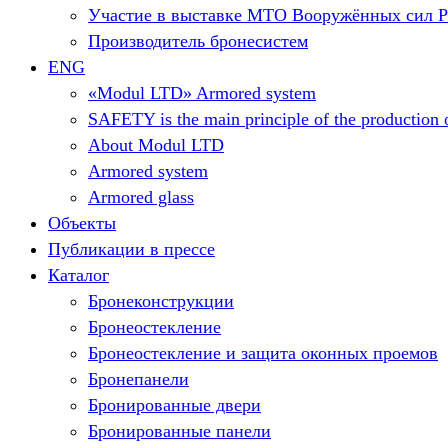
Участие в выставке МТО Вооружённых сил 
Производитель бронесистем
ENG
«Modul LTD» Armored system
SAFETY is the main principle of the production o
About Modul LTD
Armored system
Armored glass
Объекты
Публикации в прессе
Каталог
Бронеконструкции
Бронеостекление
Бронеостекление и защита оконных проемов
Бронепанели
Бронированные двери
Бронированные панели