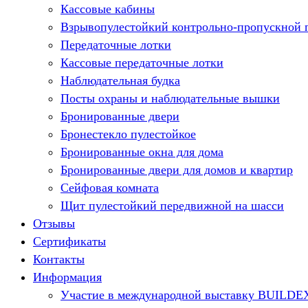
Кассовые кабины
Взрывопулестойкий контрольно-пропускной 
Передаточные лотки
Кассовые передаточные лотки
Наблюдательная будка
Посты охраны и наблюдательные вышки
Бронированные двери
Бронестекло пулестойкое
Бронированные окна для дома
Бронированные двери для домов и квартир
Сейфовая комната
Щит пулестойкий передвижной на шасси
Отзывы
Сертификаты
Контакты
Информация
Участие в международной выставку BUILDE