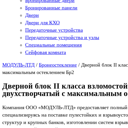
Бронированные двери
Бронированные панели
Двери
Двери для КХО
Передаточные устройства
Передаточные устройства и узлы
Специальные помещения
Сейфовая комната
МОДУЛЬ-ЛТД
/
Бронеостекление
/
Дверной блок II кла
максимальным остеклением Бр2
Дверной блок II класса взломосто
двухстворчатый с максимальным о
Компания ООО «МОДУЛЬ-ЛТД» предоставляет полный спе
специализируясь на поставке пулестойких и взрывоус
структур и крупных банков, изготовлении систем взры