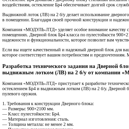
воздействиям, остекление Бр4 обеспечивает долгий срок служб
Выдвижной лоток (ЛВ) на 2 б/у делает использование дверног
в помещении. Благодаря своей прочной конструкции и надежно
Компания «МОДУЛЬ-ЛТД» уделяет особое внимание качеству св
помещениях. Дверной блок Бр4 класса по пулестойкости 900×21
надежности и функциональности, которое позволит вам чувств
Если вы ищете качественный и надежный дверной блок для в
которое соответствует вашим потребностям и предпочтениям.
Разработка технического задания на Дверной бло
выдвижным лотком (ЛВ) на 2 б/у от компании
Компания «МОДУЛЬ-ЛТД» приступает к разработке технического
остеклением Бр4 и выдвижным лотком (ЛВ) на 2 б/у. Дверной б
пулевого оружия.
1. Требования к конструкции Дверного блока:
— Размеры: 900×2100 мм.
— Класс пулестойкости: Бр4.
— Материал изготовления: сталь.
— Толщина металла: не менее 2 мм.