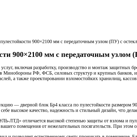
 пулестойкости 900×2100 мм с передаточным узлом (ПУ) с остек
сти 900×2100 мм с передаточным узлом (
уг, включая разработку, производство и монтаж защитных бро
в Минобороны РФ, ФСБ, силовых структур и крупных банков, и
аслей, а также проектировании взломостойких хранилищ, кассо
ию — дверной блок Бр4 класса по пулестойкости размером 900
в себе высокое качество, надежность и стильный дизайн, что де
УЛЬ-ЛТД» отличается высокой степенью защиты от взлома и пул
 вашего помещения от нежелательных посягательств. При этом о
ид и позволяет естественному свету проникать в помещение. Б