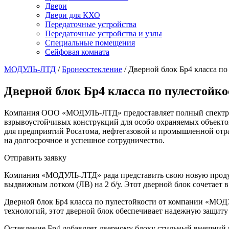
Двери
Двери для КХО
Передаточные устройства
Передаточные устройства и узлы
Специальные помещения
Сейфовая комната
МОДУЛЬ-ЛТД
/
Бронеостекление
/
Дверной блок Бр4 класса по
Дверной блок Бр4 класса по пулестойко
Компания ООО «МОДУЛЬ-ЛТД» предоставляет полный спектр усл
взрывоустойчивых конструкций для особо охраняемых объекто
для предприятий Росатома, нефтегазовой и промышленной отр
на долгосрочное и успешное сотрудничество.
Отправить заявку
Компания «МОДУЛЬ-ЛТД» рада представить свою новую продукц
выдвижным лотком (ЛВ) на 2 б/у. Этот дверной блок сочетает 
Дверной блок Бр4 класса по пулестойкости от компании «МОД
технологий, этот дверной блок обеспечивает надежную защиту
Остекление Бр4 добавляет дверному блоку стильный внешний в