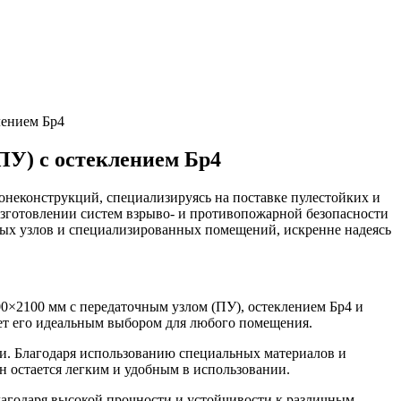
лением Бр4
ПУ) с остеклением Бр4
неконструкций, специализируясь на поставке пулестойких и
зготовлении систем взрыво- и противопожарной безопасности
вых узлов и специализированных помещений, искренне надеясь
×2100 мм с передаточным узлом (ПУ), остеклением Бр4 и
лает его идеальным выбором для любого помещения.
и. Благодаря использованию специальных материалов и
н остается легким и удобным в использовании.
лагодаря высокой прочности и устойчивости к различным