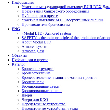
Информация
Участие в международной выставку BUILDEX Дам
Презентация банковского оборудования
Публикации в прессе
Участие в выставке МТО Вооружённых сил РФ
Производитель бронесистем
ENG
«Modul LTD» Armored system
SAFETY is the main principle of the production of armor 
About Modul LTD
Armored system
Armored glass
Объекты
Публикации в прессе
Каталог
Бронеконструкции
Бронеостекление
Бронеостекление и защита оконных проемов
Бронепанели
Бронированные двери
Бронированные панели
Двери
Двери для КХО
Передаточные устройства
Передаточные устройства и узлы