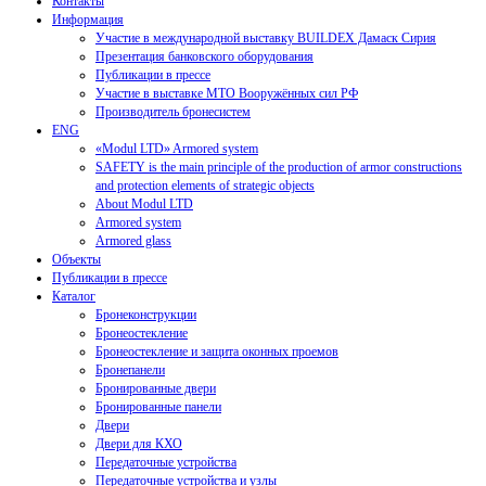
Контакты
Информация
Участие в международной выставку BUILDEX Дамаск Сирия
Презентация банковского оборудования
Публикации в прессе
Участие в выставке МТО Вооружённых сил РФ
Производитель бронесистем
ENG
«Modul LTD» Armored system
SAFETY is the main principle of the production of armor constructions
and protection elements of strategic objects
About Modul LTD
Armored system
Armored glass
Объекты
Публикации в прессе
Каталог
Бронеконструкции
Бронеостекление
Бронеостекление и защита оконных проемов
Бронепанели
Бронированные двери
Бронированные панели
Двери
Двери для КХО
Передаточные устройства
Передаточные устройства и узлы