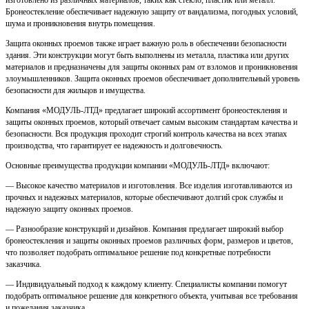
изготовлено из различных материалов, таких как стекло, пластик или металл.
Бронеостекление обеспечивает надежную защиту от вандализма, погодных условий,
шума и проникновения внутрь помещения.
Защита оконных проемов также играет важную роль в обеспечении безопасности
здания. Эти конструкции могут быть выполнены из металла, пластика или других
материалов и предназначены для защиты оконных рам от взломов и проникновения
злоумышленников. Защита оконных проемов обеспечивает дополнительный уровень
безопасности для жильцов и имущества.
Компания «МОДУЛЬ-ЛТД» предлагает широкий ассортимент бронеостекления и
защиты оконных проемов, который отвечает самым высоким стандартам качества и
безопасности. Вся продукция проходит строгий контроль качества на всех этапах
производства, что гарантирует ее надежность и долговечность.
Основные преимущества продукции компании «МОДУЛЬ-ЛТД» включают:
— Высокое качество материалов и изготовления. Все изделия изготавливаются из
прочных и надежных материалов, которые обеспечивают долгий срок службы и
надежную защиту оконных проемов.
— Разнообразие конструкций и дизайнов. Компания предлагает широкий выбор
бронеостекления и защиты оконных проемов различных форм, размеров и цветов,
что позволяет подобрать оптимальное решение под конкретные потребности
заказчика.
— Индивидуальный подход к каждому клиенту. Специалисты компании помогут
подобрать оптимальное решение для конкретного объекта, учитывая все требования
и пожелания заказчика.