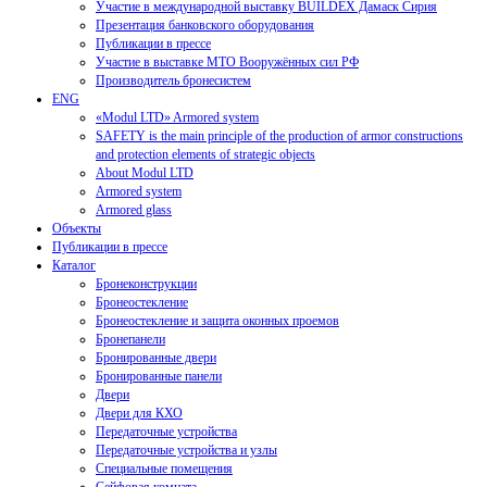
Участие в международной выставку BUILDEX Дамаск Сирия
Презентация банковского оборудования
Публикации в прессе
Участие в выставке МТО Вооружённых сил РФ
Производитель бронесистем
ENG
«Modul LTD» Armored system
SAFETY is the main principle of the production of armor constructions
and protection elements of strategic objects
About Modul LTD
Armored system
Armored glass
Объекты
Публикации в прессе
Каталог
Бронеконструкции
Бронеостекление
Бронеостекление и защита оконных проемов
Бронепанели
Бронированные двери
Бронированные панели
Двери
Двери для КХО
Передаточные устройства
Передаточные устройства и узлы
Специальные помещения