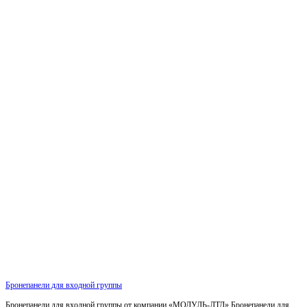
Бронепанели для входной группы
Бронепанели для входной группы от компании «МОДУЛЬ-ЛТД» Бронепанели для