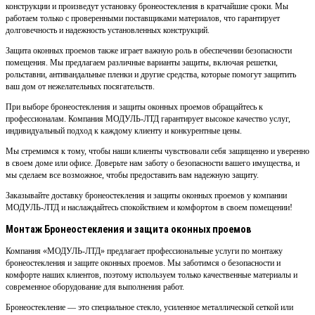
конструкции и произведут установку бронеостекления в кратчайшие сроки. Мы
работаем только с проверенными поставщиками материалов, что гарантирует
долговечность и надежность установленных конструкций.
Защита оконных проемов также играет важную роль в обеспечении безопасности
помещения. Мы предлагаем различные варианты защиты, включая решетки,
рольставни, антивандальные пленки и другие средства, которые помогут защитить
ваш дом от нежелательных посягательств.
При выборе бронеостекления и защиты оконных проемов обращайтесь к
профессионалам. Компания МОДУЛЬ-ЛТД гарантирует высокое качество услуг,
индивидуальный подход к каждому клиенту и конкурентные цены.
Мы стремимся к тому, чтобы наши клиенты чувствовали себя защищенно и уверенно
в своем доме или офисе. Доверьте нам заботу о безопасности вашего имущества, и
мы сделаем все возможное, чтобы предоставить вам надежную защиту.
Заказывайте доставку бронеостекления и защиты оконных проемов у компании
МОДУЛЬ-ЛТД и наслаждайтесь спокойствием и комфортом в своем помещении!
Монтаж Бронеостекления и защита оконных проемов
Компания «МОДУЛЬ-ЛТД» предлагает профессиональные услуги по монтажу
бронеостекления и защите оконных проемов. Мы заботимся о безопасности и
комфорте наших клиентов, поэтому используем только качественные материалы и
современное оборудование для выполнения работ.
Бронеостекление — это специальное стекло, усиленное металлической сеткой или