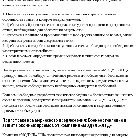
Техническое задание на бронеостекление и защиту оконных проемов должно
включать следующие пункты:
1. Описание объекта: указание типа и размеров оконных проемов, а также
особенностей здания, в котором они расположены.
2. Требования к бронеостеклению: определение уровня прочности и прозрачности
стекла, необходимого для обеспечения защиты окон.
3. Требования к защите от проникновения: выбор средств защиты от взлома, таких
как решетки, роллеты или специальные замки.
4. Требования к пожаробезопасности: установка стекла, обладающего необходимыми
характеристиками огнестойкости.
5. Сроки и бюджет: определение временных рамок и финансовых затрат на
реализацию проекта.
После разработки технического задания специалисты компании «МОДУЛЬ-ЛТД»
проведут анализ и подберут оптимальное решение для обеспечения безопасности
оконных проемов. Мы гарантируем качество и надежность предлагаемых систем
защиты, а также соблюдение всех необходимых стандартов и требований.
Если вам необходимо разработать техническое задание на бронеостекление и защиту
оконных проемов, обращайтесь к специалистам компании «МОДУЛЬ-ЛТД». Мы
поможем вам обеспечить безопасность вашего помещения и защитить оконные
проемы от любых угроз.
Подготовка коммерческого предложения: Бронеостекление и
защита оконных проемов от компании «МОДУЛЬ-ЛТД»
Компания «МОДУЛЬ-ЛТД» предлагает вам инновационное решение для защиты