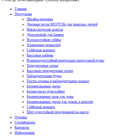
с 9-00 до 18-00 (выходной - суббота, воскресенье)
Главная
Продукция
Шкафы-витрины
Дверные петли МОДУЛЬ для тяжелых дверей
Инкассаторские шлюзы
Депозитарий для банков
Взломостойкие сейфы
Хранилище ценностей
Сейфовая комната
Кассовые кабины
Взрывопулестойкий контрольно-пропускной пункт
Передаточные лотки
Кассовые передаточные лотки
Наблюдательная будка
Посты охраны и наблюдательные вышки
Бронированные двери
Бронестекло пулестойкое
Бронированные окна для дома
Бронированные двери для домов и квартир
Сейфовая комната
Щит пулестойкий передвижной на шасси
Отзывы
Сертификаты
Контакты
Информация