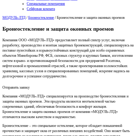
Специальные помещения
Сейфовая комната
МОДУЛЬ-ЛТД
/
Бронеостекление
/
Бронеостекление и защита оконных проемов
Бронеостекление и защита оконных проемов
Компания ООО «МОДУЛЬ-ЛТД» предоставляет полный спектр услуг, включая
разработку, производство и монтаж защитных бронеконструкций, специализируясь на
поставке пулестойких и взрывоустойчивых конструкций для особо охраняемых
объектов Минобороны РФ, ФСБ, силовых структур и крупных банков, изготовлении
систем взрыво- и противопожарной безопасности для предприятий Росатома,
нефтегазовой и промышленной отраслей, а также проектировании взломостойких
хранилищ, кассовых узлов и специализированных помещений, искренне надеясь на
долгосрочное и успешное сотрудничество.
Отправить заявку
Компания «МОДУЛЬ-ЛТД» специализируется на производстве бронеостекления и
защиты оконных проемов. Эти продукты являются неотъемлемой частью
современных зданий, обеспечивая безопасность и комфорт жильцов.
Бронеостекление и защита оконных проемов от компании «МОДУЛЬ-ЛТД»
отличаются высоким качеством и надежностью.
Бронеостекление – это специальное остекление, которое обладает повышенной
прочностью и защищает окна от различных внешних воздействий. Оно может быть