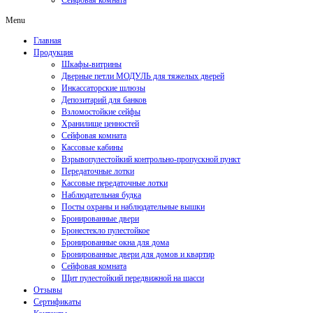
Сейфовая комната
Menu
Главная
Продукция
Шкафы-витрины
Дверные петли МОДУЛЬ для тяжелых дверей
Инкассаторские шлюзы
Депозитарий для банков
Взломостойкие сейфы
Хранилище ценностей
Сейфовая комната
Кассовые кабины
Взрывопулестойкий контрольно-пропускной пункт
Передаточные лотки
Кассовые передаточные лотки
Наблюдательная будка
Посты охраны и наблюдательные вышки
Бронированные двери
Бронестекло пулестойкое
Бронированные окна для дома
Бронированные двери для домов и квартир
Сейфовая комната
Щит пулестойкий передвижной на шасси
Отзывы
Сертификаты