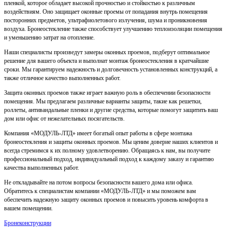
пленкой, которое обладает высокой прочностью и стойкостью к различным
воздействиям. Оно защищает оконные проемы от попадания внутрь помещения
посторонних предметов, ультрафиолетового излучения, шума и проникновения
воздуха. Бронеостекление также способствует улучшению теплоизоляции помещения
и уменьшению затрат на отопление.
Наши специалисты произведут замеры оконных проемов, подберут оптимальное
решение для вашего объекта и выполнат монтаж бронеостекления в кратчайшие
сроки. Мы гарантируем надежность и долговечность установленных конструкций, а
также отличное качество выполненных работ.
Защита оконных проемов также играет важную роль в обеспечении безопасности
помещения. Мы предлагаем различные варианты защиты, такие как решетки,
роллеты, антивандальные пленки и другие средства, которые помогут защитить ваш
дом или офис от нежелательных посягательств.
Компания «МОДУЛЬ-ЛТД» имеет богатый опыт работы в сфере монтажа
бронеостекления и защиты оконных проемов. Мы ценим доверие наших клиентов и
всегда стремимся к их полному удовлетворению. Обращаясь к нам, вы получите
профессиональный подход, индивидуальный подход к каждому заказу и гарантию
качества выполненных работ.
Не откладывайте на потом вопросы безопасности вашего дома или офиса.
Обратитесь к специалистам компании «МОДУЛЬ-ЛТД» и мы поможем вам
обеспечить надежную защиту оконных проемов и повысить уровень комфорта в
вашем помещении.
Бронеконструкции