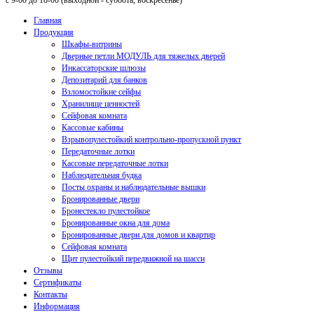
с 9-00 до 18-00 (выходной - суббота, воскресенье)
Главная
Продукция
Шкафы-витрины
Дверные петли МОДУЛЬ для тяжелых дверей
Инкассаторские шлюзы
Депозитарий для банков
Взломостойкие сейфы
Хранилище ценностей
Сейфовая комната
Кассовые кабины
Взрывопулестойкий контрольно-пропускной пункт
Передаточные лотки
Кассовые передаточные лотки
Наблюдательная будка
Посты охраны и наблюдательные вышки
Бронированные двери
Бронестекло пулестойкое
Бронированные окна для дома
Бронированные двери для домов и квартир
Сейфовая комната
Щит пулестойкий передвижной на шасси
Отзывы
Сертификаты
Контакты
Информация