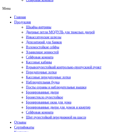
Сейфовая комната
Menu
Главная
Продукция
Шкафы-витрины
Дверные петли МОДУЛЬ для тяжелых дверей
Инкассаторские шлюзы
Депозитарий для банков
Взломостойкие сейфы
Хранилище ценностей
Сейфовая комната
Кассовые кабины
Взрывопулестойкий контрольно-пропускной пункт
Передаточные лотки
Кассовые передаточные лотки
Наблюдательная будка
Посты охраны и наблюдательные вышки
Бронированные двери
Бронестекло пулестойкое
Бронированные окна для дома
Бронированные двери для домов и квартир
Сейфовая комната
Щит пулестойкий передвижной на шасси
Отзывы
Сертификаты