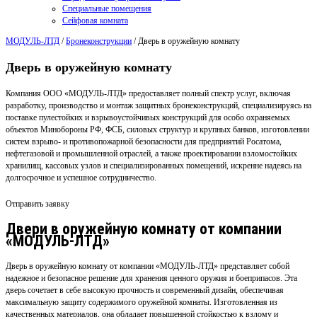
Специальные помещения
Сейфовая комната
МОДУЛЬ-ЛТД
/
Бронеконструкции
/
Дверь в оружейную комнату
Дверь в оружейную комнату
Компания ООО «МОДУЛЬ-ЛТД» предоставляет полный спектр услуг, включая
разработку, производство и монтаж защитных бронеконструкций, специализируясь на
поставке пулестойких и взрывоустойчивых конструкций для особо охраняемых
объектов Минобороны РФ, ФСБ, силовых структур и крупных банков, изготовлении
систем взрыво- и противопожарной безопасности для предприятий Росатома,
нефтегазовой и промышленной отраслей, а также проектировании взломостойких
хранилищ, кассовых узлов и специализированных помещений, искренне надеясь на
долгосрочное и успешное сотрудничество.
Отправить заявку
Двери в оружейную комнату от компании
«МОДУЛЬ-ЛТД»
Дверь в оружейную комнату от компании «МОДУЛЬ-ЛТД» представляет собой
надежное и безопасное решение для хранения ценного оружия и боеприпасов. Эта
дверь сочетает в себе высокую прочность и современный дизайн, обеспечивая
максимальную защиту содержимого оружейной комнаты. Изготовленная из
качественных материалов, она обладает повышенной стойкостью к взлому и