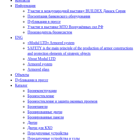
Контакты
Информация
Участие в международной выставку BUILDEX Дамаск Сирия
Презентация банковского оборудования
Публикации в прессе
Участие в выставке МТО Вооружённых сил РФ
Производитель бронесистем
ENG
«Modul LTD» Armored system
SAFETY is the main principle of the production of armor constructions
and protection elements of strategic objects
About Modul LTD
Armored system
Armored glass
Объекты
Публикации в прессе
Каталог
Бронеконструкции
Бронеостекление
Бронеостекление и защита оконных проемов
Бронепанели
Бронированные двери
Бронированные панели
Двери
Двери для КХО
Передаточные устройства
Передаточные устройства и узлы