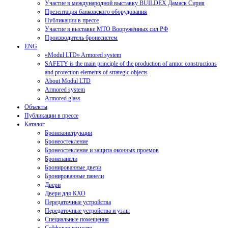
Участие в международной выставку BUILDEX Дамаск Сирия
Презентация банковского оборудования
Публикации в прессе
Участие в выставке МТО Вооружённых сил РФ
Производитель бронесистем
ENG
«Modul LTD» Armored system
SAFETY is the main principle of the production of armor constructions
and protection elements of strategic objects
About Modul LTD
Armored system
Armored glass
Объекты
Публикации в прессе
Каталог
Бронеконструкции
Бронеостекление
Бронеостекление и защита оконных проемов
Бронепанели
Бронированные двери
Бронированные панели
Двери
Двери для КХО
Передаточные устройства
Передаточные устройства и узлы
Специальные помещения