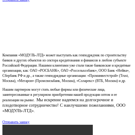
Компания «МОДУЛЬ-ЛТД» может выступать как генподрядчик по строительству
банков и других объектов из сектора кредитования и финансов в любом субъекте
Российской Федерации. Нашими клиентами уже стали такие банковские и кредитные
организации, как: ОАО «РОСБАНК», ОАО «Россельхозбанк», ООО Банк «Нейва»,
Сбербанк РФ и др., а также генподрядные организации: «Проминвестстрой» (Trust,
Москва), «Мегарон» (Промсвязьбанк, Москва), «Соларекс» (ВТБ, Москва) и др.
Нашим партнером могут стать любые фирмы или физические лица,
заинтересованные в регулярном приобретении нашей продукции оптом и ее
Мы искренне надеемся на долгосрочное и
реализации на рынке.
плодотворное сотрудничество!
С наилучшими пожеланиями, ООО
«МОДУЛЬ-ЛТД».
Отправить заявку