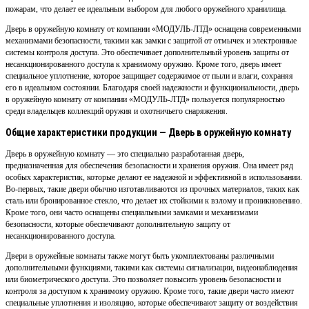
пожарам, что делает ее идеальным выбором для любого оружейного хранилища.
Дверь в оружейную комнату от компании «МОДУЛЬ-ЛТД» оснащена современными
механизмами безопасности, такими как замки с защитой от отмычек и электронные
системы контроля доступа. Это обеспечивает дополнительный уровень защиты от
несанкционированного доступа к хранимому оружию. Кроме того, дверь имеет
специальное уплотнение, которое защищает содержимое от пыли и влаги, сохраняя
его в идеальном состоянии. Благодаря своей надежности и функциональности, дверь
в оружейную комнату от компании «МОДУЛЬ-ЛТД» пользуется популярностью
среди владельцев коллекций оружия и охотничьего снаряжения.
Общие характеристики продукции — Дверь в оружейную комнату
Дверь в оружейную комнату — это специально разработанная дверь,
предназначенная для обеспечения безопасности и хранения оружия. Она имеет ряд
особых характеристик, которые делают ее надежной и эффективной в использовании.
Во-первых, такие двери обычно изготавливаются из прочных материалов, таких как
сталь или бронированное стекло, что делает их стойкими к взлому и проникновению.
Кроме того, они часто оснащены специальными замками и механизмами
безопасности, которые обеспечивают дополнительную защиту от
несанкционированного доступа.
Двери в оружейные комнаты также могут быть укомплектованы различными
дополнительными функциями, такими как системы сигнализации, видеонаблюдения
или биометрического доступа. Это позволяет повысить уровень безопасности и
контроля за доступом к хранимому оружию. Кроме того, такие двери часто имеют
специальные уплотнения и изоляцию, которые обеспечивают защиту от воздействия