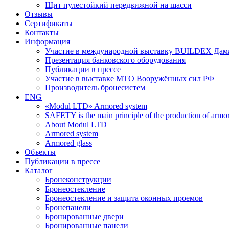
Щит пулестойкий передвижной на шасси
Отзывы
Сертификаты
Контакты
Информация
Участие в международной выставку BUILDEX Дам
Презентация банковского оборудования
Публикации в прессе
Участие в выставке МТО Вооружённых сил РФ
Производитель бронесистем
ENG
«Modul LTD» Armored system
SAFETY is the main principle of the production of armor 
About Modul LTD
Armored system
Armored glass
Объекты
Публикации в прессе
Каталог
Бронеконструкции
Бронеостекление
Бронеостекление и защита оконных проемов
Бронепанели
Бронированные двери
Бронированные панели