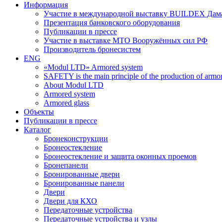
Информация
Участие в международной выставку BUILDEX Дам
Презентация банковского оборудования
Публикации в прессе
Участие в выставке МТО Вооружённых сил РФ
Производитель бронесистем
ENG
«Modul LTD» Armored system
SAFETY is the main principle of the production of armor 
About Modul LTD
Armored system
Armored glass
Объекты
Публикации в прессе
Каталог
Бронеконструкции
Бронеостекление
Бронеостекление и защита оконных проемов
Бронепанели
Бронированные двери
Бронированные панели
Двери
Двери для КХО
Передаточные устройства
Передаточные устройства и узлы