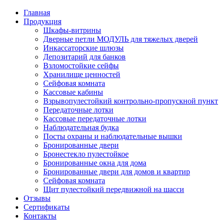
Главная
Продукция
Шкафы-витрины
Дверные петли МОДУЛЬ для тяжелых дверей
Инкассаторские шлюзы
Депозитарий для банков
Взломостойкие сейфы
Хранилище ценностей
Сейфовая комната
Кассовые кабины
Взрывопулестойкий контрольно-пропускной пункт
Передаточные лотки
Кассовые передаточные лотки
Наблюдательная будка
Посты охраны и наблюдательные вышки
Бронированные двери
Бронестекло пулестойкое
Бронированные окна для дома
Бронированные двери для домов и квартир
Сейфовая комната
Щит пулестойкий передвижной на шасси
Отзывы
Сертификаты
Контакты