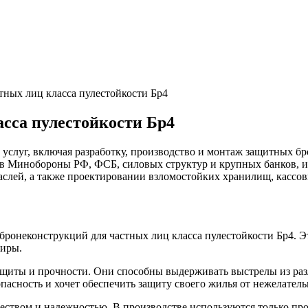
тных лиц класса пулестойкости Бр4
сса пулестойкости Бр4
уг, включая разработку, производство и монтаж защитных бро
в Минобороны РФ, ФСБ, силовых структур и крупных банков, и
аслей, а также проектировании взломостойких хранилищ, кассо
онеконструкций для частных лиц класса пулестойкости Бр4. Эт
тиры.
ащиты и прочности. Они способны выдерживать выстрелы из раз
опасность и хочет обеспечить защиту своего жилья от нежелател
вом и надежностью. В производстве используются только пров