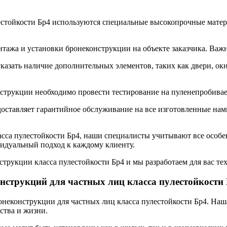
лестойкости Бр4 используются специальные высокопрочные мате
нтажа и установки бронеконструкции на объекте заказчика. Важ
азать наличие дополнительных элементов, таких как двери, окна
нструкции необходимо провести тестирование на пуленепробивае
тавляет гарантийное обслуживание на все изготовленные нами
асса пулестойкости Бр4, наши специалисты учитывают все особе
видуальный подход к каждому клиенту.
укции класса пулестойкости Бр4 и мы разработаем для вас тех
нструкций для частных лиц класса пулестойкости
еконструкции для частных лиц класса пулестойкости Бр4. Наша
ства и жизни.