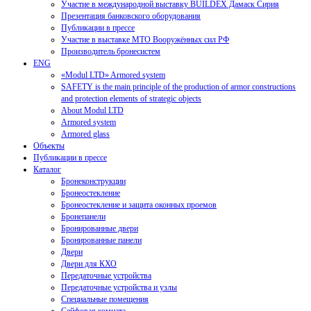
Участие в международной выставку BUILDEX Дамаск Сирия
Презентация банковского оборудования
Публикации в прессе
Участие в выставке МТО Вооружённых сил РФ
Производитель бронесистем
ENG
«Modul LTD» Armored system
SAFETY is the main principle of the production of armor constructions
and protection elements of strategic objects
About Modul LTD
Armored system
Armored glass
Объекты
Публикации в прессе
Каталог
Бронеконструкции
Бронеостекление
Бронеостекление и защита оконных проемов
Бронепанели
Бронированные двери
Бронированные панели
Двери
Двери для КХО
Передаточные устройства
Передаточные устройства и узлы
Специальные помещения