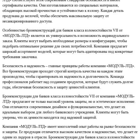
ЛТД» соответствуют всем современным стандартам безопасности и имеют
сертификаты качества. Они изготавливаются из специальных материалов,
обладающих высокой прочностью и устойчивостью к взлому. Каждая деталь
продумана до мелочей, чтобы обеспечить максимальную защиту от
несанкционированного доступа.
Особенностью бронеконструкций для банков класса взломостойкости VII от
«МОДУЛЬ-ЛТД» является их универсальность и возможность индивидуального
заказа. Клиенты могут выбрать необходимые размеры и конфигурацию, чтобы
подобрать оптимальное решение для своих потребностей. Компания предлагает
широкий ассортимент моделей, которые могут быть адаптированы под конкретные
требования заказчика.
Безопасность и надежность – главные принципы работы компании «МОДУЛЬ-ЛТД».
Все бронеконструкции проходят строгий контроль качества на каждом этапе
производства, чтобы гарантировать их надежность и долговечность. Команда
профессионалов работает над созданием продуктов, которые будут служить долгие
годы, обеспечивая безопасность и защиту ценностей клиентов.
Бронеконструкции для банков класса взломостойкости VII от компании «МОДУЛЬ-
ЛТД» предлагают не только высокий уровень защиты, но и эстетическое исполнение.
Они отличаются современным дизайном и функциональностью, что делает их
идеальным выбором для любого банковского учреждения. Клиенты могут быть
уверены, что их ценности находятся под надежной защитой.
Компания «МОДУЛЬ-ЛТД» имеет многолетний опыт работы на рынке безопасности
и защиты. Ее продукция отличается высоким качеством и надежностью, что делает ее
одним из лидеров в отрасли. Бронеконструкции для банков класса взломостойкости