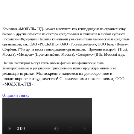
Компания «МОДУЛЬ-ЛТД» может выступать как генподрядчик по строительству
банков и других объектов из сектора кредитования и финансов в любом субъекте
Российской Федерации. Нашими клиентами уже стали такие банковские и кредитные
организации, как: ОАО «РОСБАНК», ОАО «Россельхозбанк», ООО Банк «Нейва»,
Сбербанк РФ и др., а также генподрядные организации: «Проминвестстрой» (Trust,
Москва), «Мегарон» (Промсвязьбанк, Москва), «Соларекс» (ВТБ, Москва) и др.
Нашим партнером могут стать любые фирмы или физические лица,
заинтересованные в регулярном приобретении нашей продукции оптом и ее
Мы искренне надеемся на долгосрочное и
реализации на рынке.
плодотворное сотрудничество!
С наилучшими пожеланиями, ООО
«МОДУЛЬ-ЛТД».
Отправить заявку