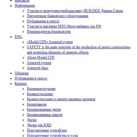
Контакты
Информация
Участие в международной выставку BUILDEX Дамаск Сирия
Презентация банковского оборудования
Публикации в прессе
Участие в выставке МТО Вооружённых сил РФ
Производитель бронесистем
ENG
«Modul LTD» Armored system
SAFETY is the main principle of the production of armor constructions
and protection elements of strategic objects
About Modul LTD
Armored system
Armored glass
Объекты
Публикации в прессе
Каталог
Бронеконструкции
Бронеостекление
Бронеостекление и защита оконных проемов
Бронепанели
Бронированные двери
Бронированные панели
Двери
Двери для КХО
Передаточные устройства
Передаточные устройства и узлы