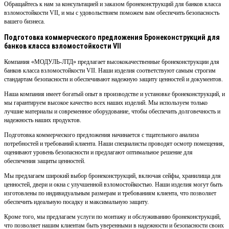
Обращайтесь к нам за консультацией и заказом бронеконструкций для банков класса
взломостойкости VII, и мы с удовольствием поможем вам обеспечить безопасность
вашего бизнеса.
Подготовка коммерческого предложения Бронеконструкций для
банков класса взломостойкости VII
Компания «МОДУЛЬ-ЛТД» предлагает высококачественные бронеконструкции для
банков класса взломостойкости VII. Наши изделия соответствуют самым строгим
стандартам безопасности и обеспечивают надежную защиту ценностей и документов.
Наша компания имеет богатый опыт в производстве и установке бронеконструкций, и
мы гарантируем высокое качество всех наших изделий. Мы используем только
лучшие материалы и современное оборудование, чтобы обеспечить долговечность и
надежность наших продуктов.
Подготовка коммерческого предложения начинается с тщательного анализа
потребностей и требований клиента. Наши специалисты проводят осмотр помещения,
оценивают уровень безопасности и предлагают оптимальное решение для
обеспечения защиты ценностей.
Мы предлагаем широкий выбор бронеконструкций, включая сейфы, хранилища для
ценностей, двери и окна с улучшенной взломостойкостью. Наши изделия могут быть
изготовлены по индивидуальным размерам и требованиям клиента, что позволяет
обеспечить идеальную посадку и максимальную защиту.
Кроме того, мы предлагаем услуги по монтажу и обслуживанию бронеконструкций,
что позволяет нашим клиентам быть уверенными в надежности и безопасности своих