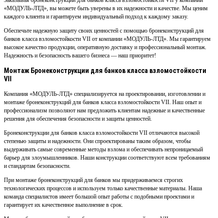
Заказывая бронеконструкции для банков класса взломостойкости VII у компании
«МОДУЛЬ-ЛТД», вы можете быть уверены в их надежности и качестве. Мы ценим
каждого клиента и гарантируем индивидуальный подход к каждому заказу.
Обеспечьте надежную защиту своих ценностей с помощью бронеконструкций для
банков класса взломостойкости VII от компании «МОДУЛЬ-ЛТД». Мы гарантируем
высокое качество продукции, оперативную доставку и профессиональный монтаж.
Надежность и безопасность вашего бизнеса — наш приоритет!
Монтаж Бронеконструкции для банков класса взломостойкости
VII
Компания «МОДУЛЬ-ЛТД» специализируется на проектировании, изготовлении и
монтаже бронеконструкций для банков класса взломостойкости VII. Наш опыт и
профессионализм позволяют нам предложить клиентам надежные и качественные
решения для обеспечения безопасности и защиты ценностей.
Бронеконструкции для банков класса взломостойкости VII отличаются высокой
степенью защиты и надежности. Они спроектированы таким образом, чтобы
выдерживать самые современные методы взлома и обеспечивать непроницаемый
барьер для злоумышленников. Наши конструкции соответствуют всем требованиям
и стандартам безопасности.
При монтаже бронеконструкций для банков мы придерживаемся строгих
технологических процессов и используем только качественные материалы. Наша
команда специалистов имеет большой опыт работы с подобными проектами и
гарантирует их качественное выполнение в срок.