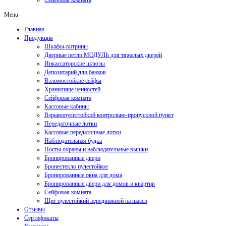
Сейфовая комната
Menu
Главная
Продукция
Шкафы-витрины
Дверные петли МОДУЛЬ для тяжелых дверей
Инкассаторские шлюзы
Депозитарий для банков
Взломостойкие сейфы
Хранилище ценностей
Сейфовая комната
Кассовые кабины
Взрывопулестойкий контрольно-пропускной пункт
Передаточные лотки
Кассовые передаточные лотки
Наблюдательная будка
Посты охраны и наблюдательные вышки
Бронированные двери
Бронестекло пулестойкое
Бронированные окна для дома
Бронированные двери для домов и квартир
Сейфовая комната
Щит пулестойкий передвижной на шасси
Отзывы
Сертификаты