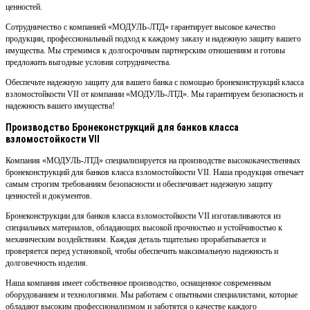
ценностей.
Сотрудничество с компанией «МОДУЛЬ-ЛТД» гарантирует высокое качество
продукции, профессиональный подход к каждому заказу и надежную защиту вашего
имущества. Мы стремимся к долгосрочным партнерским отношениям и готовы
предложить выгодные условия сотрудничества.
Обеспечьте надежную защиту для вашего банка с помощью бронеконструкций класса
взломостойкости VII от компании «МОДУЛЬ-ЛТД». Мы гарантируем безопасность и
надежность вашего имущества!
Производство Бронеконструкций для банков класса
взломостойкости VII
Компания «МОДУЛЬ-ЛТД» специализируется на производстве высококачественных
бронеконструкций для банков класса взломостойкости VII. Наша продукция отвечает
самым строгим требованиям безопасности и обеспечивает надежную защиту
ценностей и документов.
Бронеконструкции для банков класса взломостойкости VII изготавливаются из
специальных материалов, обладающих высокой прочностью и устойчивостью к
механическим воздействиям. Каждая деталь тщательно прорабатывается и
проверяется перед установкой, чтобы обеспечить максимальную надежность и
долговечность изделия.
Наша компания имеет собственное производство, оснащенное современным
оборудованием и технологиями. Мы работаем с опытными специалистами, которые
обладают высоким профессионализмом и заботятся о качестве каждого