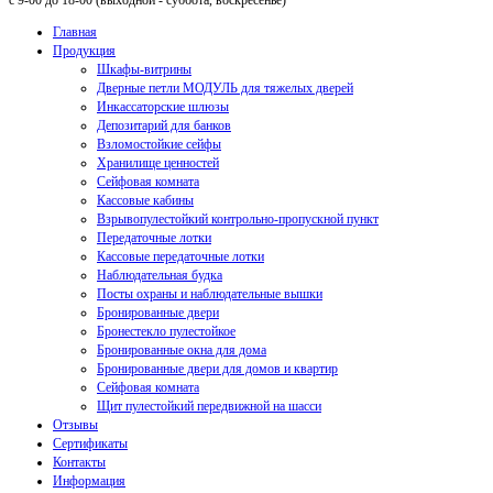
с 9-00 до 18-00 (выходной - суббота, воскресенье)
Главная
Продукция
Шкафы-витрины
Дверные петли МОДУЛЬ для тяжелых дверей
Инкассаторские шлюзы
Депозитарий для банков
Взломостойкие сейфы
Хранилище ценностей
Сейфовая комната
Кассовые кабины
Взрывопулестойкий контрольно-пропускной пункт
Передаточные лотки
Кассовые передаточные лотки
Наблюдательная будка
Посты охраны и наблюдательные вышки
Бронированные двери
Бронестекло пулестойкое
Бронированные окна для дома
Бронированные двери для домов и квартир
Сейфовая комната
Щит пулестойкий передвижной на шасси
Отзывы
Сертификаты
Контакты
Информация