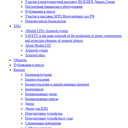
Участие в международной выставку BUILDEX Дамаск Сирия
Презентация банковского оборудования
Публикации в прессе
Участие в выставке МТО Вооружённых сил РФ
Производитель бронесистем
ENG
«Modul LTD» Armored system
SAFETY is the main principle of the production of armor constructions
and protection elements of strategic objects
About Modul LTD
Armored system
Armored glass
Объекты
Публикации в прессе
Каталог
Бронеконструкции
Бронеостекление
Бронеостекление и защита оконных проемов
Бронепанели
Бронированные двери
Бронированные панели
Двери
Двери для КХО
Передаточные устройства
Передаточные устройства и узлы
Специальные помещения