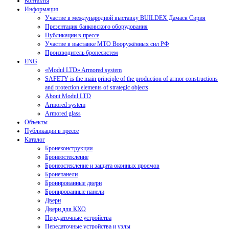
Контакты
Информация
Участие в международной выставку BUILDEX Дамаск Сирия
Презентация банковского оборудования
Публикации в прессе
Участие в выставке МТО Вооружённых сил РФ
Производитель бронесистем
ENG
«Modul LTD» Armored system
SAFETY is the main principle of the production of armor constructions
and protection elements of strategic objects
About Modul LTD
Armored system
Armored glass
Объекты
Публикации в прессе
Каталог
Бронеконструкции
Бронеостекление
Бронеостекление и защита оконных проемов
Бронепанели
Бронированные двери
Бронированные панели
Двери
Двери для КХО
Передаточные устройства
Передаточные устройства и узлы