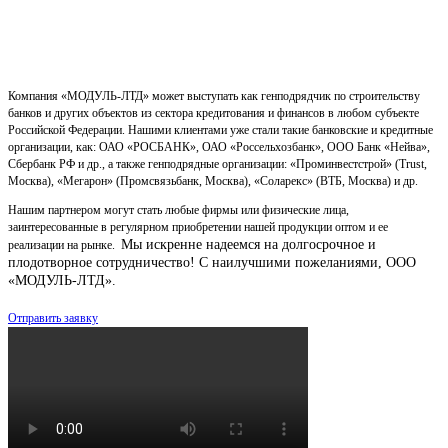
Компания «МОДУЛЬ-ЛТД» может выступать как генподрядчик по строительству
банков и других объектов из сектора кредитования и финансов в любом субъекте
Российской Федерации. Нашими клиентами уже стали такие банковские и кредитные
организации, как: ОАО «РОСБАНК», ОАО «Россельхозбанк», ООО Банк «Нейва»,
Сбербанк РФ и др., а также генподрядные организации: «Проминвестстрой» (Trust,
Москва), «Мегарон» (Промсвязьбанк, Москва), «Соларекс» (ВТБ, Москва) и др.
Нашим партнером могут стать любые фирмы или физические лица,
заинтересованные в регулярном приобретении нашей продукции оптом и ее
Мы искренне надеемся на долгосрочное и
реализации на рынке.
плодотворное сотрудничество!
С наилучшими пожеланиями, ООО
«МОДУЛЬ-ЛТД».
Отправить заявку