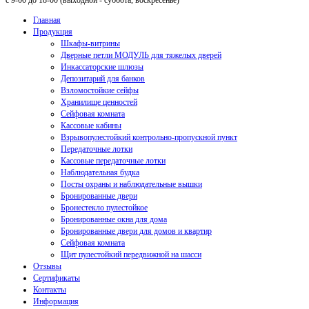
с 9-00 до 18-00 (выходной - суббота, воскресенье)
Главная
Продукция
Шкафы-витрины
Дверные петли МОДУЛЬ для тяжелых дверей
Инкассаторские шлюзы
Депозитарий для банков
Взломостойкие сейфы
Хранилище ценностей
Сейфовая комната
Кассовые кабины
Взрывопулестойкий контрольно-пропускной пункт
Передаточные лотки
Кассовые передаточные лотки
Наблюдательная будка
Посты охраны и наблюдательные вышки
Бронированные двери
Бронестекло пулестойкое
Бронированные окна для дома
Бронированные двери для домов и квартир
Сейфовая комната
Щит пулестойкий передвижной на шасси
Отзывы
Сертификаты
Контакты
Информация