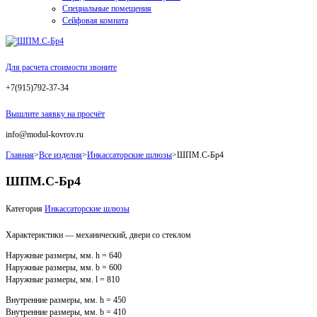
Специальные помещения
Сейфовая комната
Для расчета стоимости звоните
+7(915)792-37-34
Вышлите заявку на просчёт
info@modul-kovrov.ru
Главная
>
Все изделия
>
Инкассаторские шлюзы
>
ШПМ.С-Бр4
ШПМ.С-Бр4
Категория
Инкассаторские шлюзы
Характеристики — механический, двери со стеклом
Наружные размеры, мм. h = 640
Наружные размеры, мм. b = 600
Наружные размеры, мм. l = 810
Внутренние размеры, мм. h = 450
Внутренние размеры, мм. b = 410