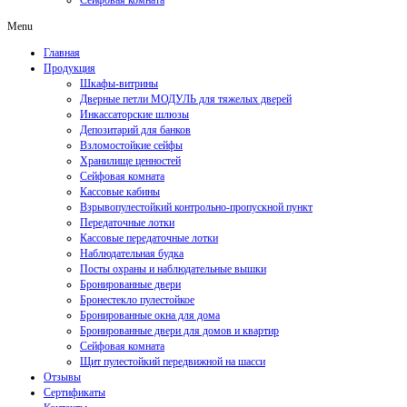
Сейфовая комната
Menu
Главная
Продукция
Шкафы-витрины
Дверные петли МОДУЛЬ для тяжелых дверей
Инкассаторские шлюзы
Депозитарий для банков
Взломостойкие сейфы
Хранилище ценностей
Сейфовая комната
Кассовые кабины
Взрывопулестойкий контрольно-пропускной пункт
Передаточные лотки
Кассовые передаточные лотки
Наблюдательная будка
Посты охраны и наблюдательные вышки
Бронированные двери
Бронестекло пулестойкое
Бронированные окна для дома
Бронированные двери для домов и квартир
Сейфовая комната
Щит пулестойкий передвижной на шасси
Отзывы
Сертификаты