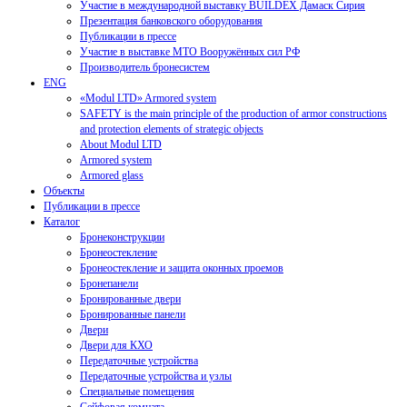
Участие в международной выставку BUILDEX Дамаск Сирия
Презентация банковского оборудования
Публикации в прессе
Участие в выставке МТО Вооружённых сил РФ
Производитель бронесистем
ENG
«Modul LTD» Armored system
SAFETY is the main principle of the production of armor constructions
and protection elements of strategic objects
About Modul LTD
Armored system
Armored glass
Объекты
Публикации в прессе
Каталог
Бронеконструкции
Бронеостекление
Бронеостекление и защита оконных проемов
Бронепанели
Бронированные двери
Бронированные панели
Двери
Двери для КХО
Передаточные устройства
Передаточные устройства и узлы
Специальные помещения