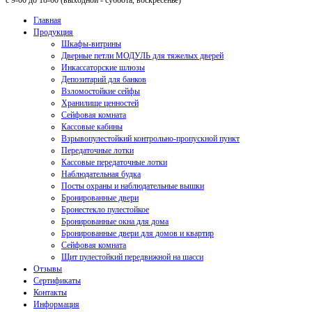
с 9-00 до 18-00 (выходной - суббота, воскресенье)
Главная
Продукция
Шкафы-витрины
Дверные петли МОДУЛЬ для тяжелых дверей
Инкассаторские шлюзы
Депозитарий для банков
Взломостойкие сейфы
Хранилище ценностей
Сейфовая комната
Кассовые кабины
Взрывопулестойкий контрольно-пропускной пункт
Передаточные лотки
Кассовые передаточные лотки
Наблюдательная будка
Посты охраны и наблюдательные вышки
Бронированные двери
Бронестекло пулестойкое
Бронированные окна для дома
Бронированные двери для домов и квартир
Сейфовая комната
Щит пулестойкий передвижной на шасси
Отзывы
Сертификаты
Контакты
Информация