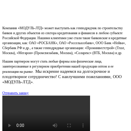
Компания «МОДУЛЬ-ЛТД» может выступать как генподрядчик по строительству
банков и других объектов из сектора кредитования и финансов в любом субъекте
Российской Федерации. Нашими клиентами уже стали такие банковские и кредитные
организации, как: ОАО «РОСБАНК», ОАО «Россельхозбанк», ООО Банк «Нейва»,
Сбербанк РФ и др., а также генподрядные организации: «Проминвестстрой» (Trust,
Москва), «Мегарон» (Промсвязьбанк, Москва), «Соларекс» (ВТБ, Москва) и др.
Нашим партнером могут стать любые фирмы или физические лица,
заинтересованные в регулярном приобретении нашей продукции оптом и ее
Мы искренне надеемся на долгосрочное и
реализации на рынке.
плодотворное сотрудничество!
С наилучшими пожеланиями, ООО
«МОДУЛЬ-ЛТД».
Отправить заявку