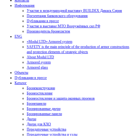
Контакты
Информация
Участие в международной выставку BUILDEX Дамаск Сирия
Презентация банковского оборудования
Публикации в прессе
Участие в выставке МТО Вооружённых сил РФ
Производитель бронесистем
ENG
«Modul LTD» Armored system
SAFETY is the main principle of the production of armor constructions
and protection elements of strategic objects
About Modul LTD
Armored system
Armored glass
Объекты
Публикации в прессе
Каталог
Бронеконструкции
Бронеостекление
Бронеостекление и защита оконных проемов
Бронепанели
Бронированные двери
Бронированные панели
Двери
Двери для КХО
Передаточные устройства
Передаточные устройства и узлы