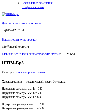
Специальные помещения
Сейфовая комната
Для расчета стоимости звоните
+7(915)792-37-34
Вышлите заявку на просчёт
info@modul-kovrov.ru
Главная
>
Все изделия
>
Инкассаторские шлюзы
>
ШПМ-Бр3
ШПМ-Бр3
Категория
Инкассаторские шлюзы
Характеристики — механический, двери без стекла
Наружные размеры, мм. h = 940
Наружные размеры, мм. b = 740
Наружные размеры, мм. l = 800
Внутренние размеры, мм. h = 750
Внутренние размеры, мм. b = 550