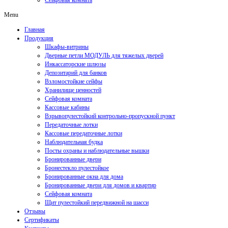
Сейфовая комната
Menu
Главная
Продукция
Шкафы-витрины
Дверные петли МОДУЛЬ для тяжелых дверей
Инкассаторские шлюзы
Депозитарий для банков
Взломостойкие сейфы
Хранилище ценностей
Сейфовая комната
Кассовые кабины
Взрывопулестойкий контрольно-пропускной пункт
Передаточные лотки
Кассовые передаточные лотки
Наблюдательная будка
Посты охраны и наблюдательные вышки
Бронированные двери
Бронестекло пулестойкое
Бронированные окна для дома
Бронированные двери для домов и квартир
Сейфовая комната
Щит пулестойкий передвижной на шасси
Отзывы
Сертификаты