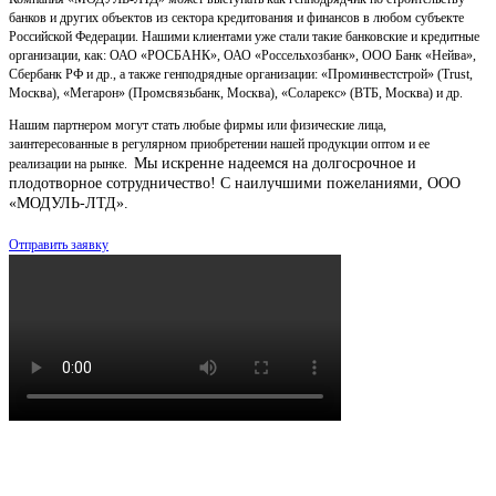
банков и других объектов из сектора кредитования и финансов в любом субъекте
Российской Федерации. Нашими клиентами уже стали такие банковские и кредитные
организации, как: ОАО «РОСБАНК», ОАО «Россельхозбанк», ООО Банк «Нейва»,
Сбербанк РФ и др., а также генподрядные организации: «Проминвестстрой» (Trust,
Москва), «Мегарон» (Промсвязьбанк, Москва), «Соларекс» (ВТБ, Москва) и др.
Нашим партнером могут стать любые фирмы или физические лица,
заинтересованные в регулярном приобретении нашей продукции оптом и ее
Мы искренне надеемся на долгосрочное и
реализации на рынке.
плодотворное сотрудничество!
С наилучшими пожеланиями, ООО
«МОДУЛЬ-ЛТД».
Отправить заявку