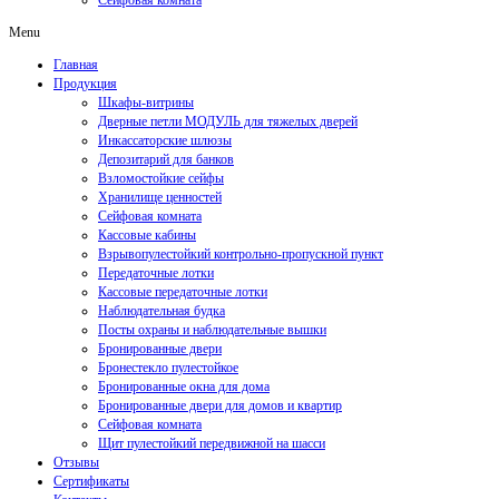
Сейфовая комната
Menu
Главная
Продукция
Шкафы-витрины
Дверные петли МОДУЛЬ для тяжелых дверей
Инкассаторские шлюзы
Депозитарий для банков
Взломостойкие сейфы
Хранилище ценностей
Сейфовая комната
Кассовые кабины
Взрывопулестойкий контрольно-пропускной пункт
Передаточные лотки
Кассовые передаточные лотки
Наблюдательная будка
Посты охраны и наблюдательные вышки
Бронированные двери
Бронестекло пулестойкое
Бронированные окна для дома
Бронированные двери для домов и квартир
Сейфовая комната
Щит пулестойкий передвижной на шасси
Отзывы
Сертификаты