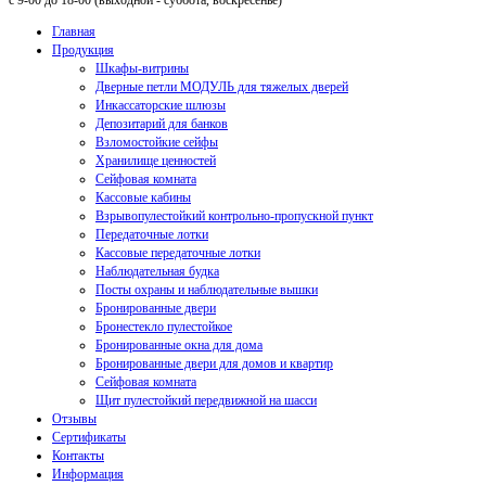
с 9-00 до 18-00 (выходной - суббота, воскресенье)
Главная
Продукция
Шкафы-витрины
Дверные петли МОДУЛЬ для тяжелых дверей
Инкассаторские шлюзы
Депозитарий для банков
Взломостойкие сейфы
Хранилище ценностей
Сейфовая комната
Кассовые кабины
Взрывопулестойкий контрольно-пропускной пункт
Передаточные лотки
Кассовые передаточные лотки
Наблюдательная будка
Посты охраны и наблюдательные вышки
Бронированные двери
Бронестекло пулестойкое
Бронированные окна для дома
Бронированные двери для домов и квартир
Сейфовая комната
Щит пулестойкий передвижной на шасси
Отзывы
Сертификаты
Контакты
Информация