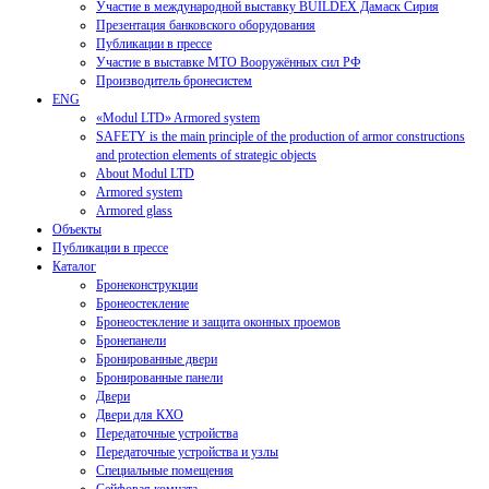
Участие в международной выставку BUILDEX Дамаск Сирия
Презентация банковского оборудования
Публикации в прессе
Участие в выставке МТО Вооружённых сил РФ
Производитель бронесистем
ENG
«Modul LTD» Armored system
SAFETY is the main principle of the production of armor constructions
and protection elements of strategic objects
About Modul LTD
Armored system
Armored glass
Объекты
Публикации в прессе
Каталог
Бронеконструкции
Бронеостекление
Бронеостекление и защита оконных проемов
Бронепанели
Бронированные двери
Бронированные панели
Двери
Двери для КХО
Передаточные устройства
Передаточные устройства и узлы
Специальные помещения