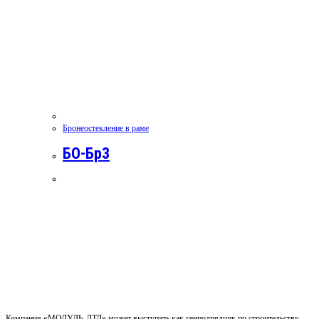
Бронеостекление в раме
БО-Бр3
Компания «МОДУЛЬ-ЛТД» может выступать как генподрядчик по строительству