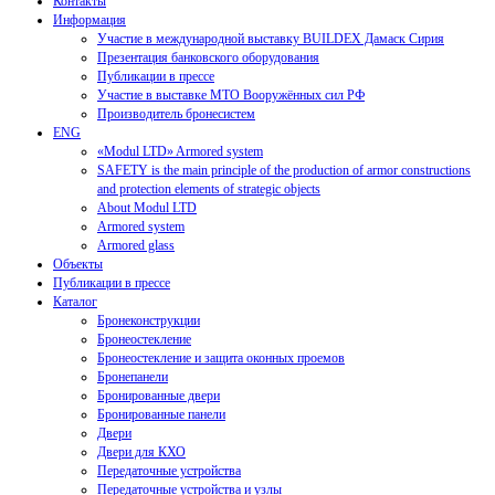
Контакты
Информация
Участие в международной выставку BUILDEX Дамаск Сирия
Презентация банковского оборудования
Публикации в прессе
Участие в выставке МТО Вооружённых сил РФ
Производитель бронесистем
ENG
«Modul LTD» Armored system
SAFETY is the main principle of the production of armor constructions
and protection elements of strategic objects
About Modul LTD
Armored system
Armored glass
Объекты
Публикации в прессе
Каталог
Бронеконструкции
Бронеостекление
Бронеостекление и защита оконных проемов
Бронепанели
Бронированные двери
Бронированные панели
Двери
Двери для КХО
Передаточные устройства
Передаточные устройства и узлы