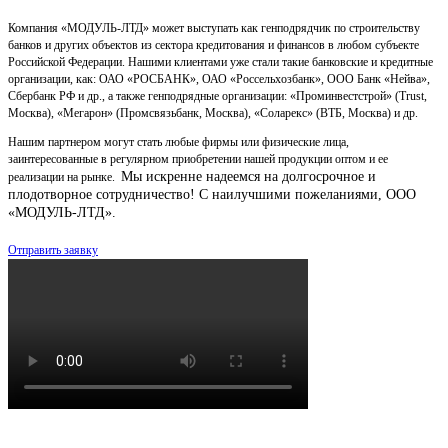
Компания «МОДУЛЬ-ЛТД» может выступать как генподрядчик по строительству
банков и других объектов из сектора кредитования и финансов в любом субъекте
Российской Федерации. Нашими клиентами уже стали такие банковские и кредитные
организации, как: ОАО «РОСБАНК», ОАО «Россельхозбанк», ООО Банк «Нейва»,
Сбербанк РФ и др., а также генподрядные организации: «Проминвестстрой» (Trust,
Москва), «Мегарон» (Промсвязьбанк, Москва), «Соларекс» (ВТБ, Москва) и др.
Нашим партнером могут стать любые фирмы или физические лица,
заинтересованные в регулярном приобретении нашей продукции оптом и ее
Мы искренне надеемся на долгосрочное и
реализации на рынке.
плодотворное сотрудничество!
С наилучшими пожеланиями, ООО
«МОДУЛЬ-ЛТД».
Отправить заявку