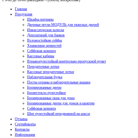
с 9-00 до 18-00 (выходной - суббота, воскресенье)
Главная
Продукция
Шкафы-витрины
Дверные петли МОДУЛЬ для тяжелых дверей
Инкассаторские шлюзы
Депозитарий для банков
Взломостойкие сейфы
Хранилище ценностей
Сейфовая комната
Кассовые кабины
Взрывопулестойкий контрольно-пропускной пункт
Передаточные лотки
Кассовые передаточные лотки
Наблюдательная будка
Посты охраны и наблюдательные вышки
Бронированные двери
Бронестекло пулестойкое
Бронированные окна для дома
Бронированные двери для домов и квартир
Сейфовая комната
Щит пулестойкий передвижной на шасси
Отзывы
Сертификаты
Контакты
Информация