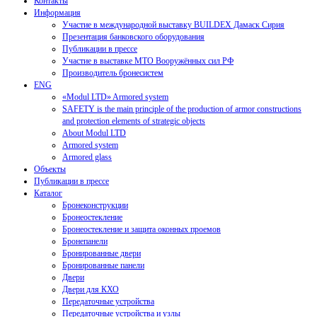
Контакты
Информация
Участие в международной выставку BUILDEX Дамаск Сирия
Презентация банковского оборудования
Публикации в прессе
Участие в выставке МТО Вооружённых сил РФ
Производитель бронесистем
ENG
«Modul LTD» Armored system
SAFETY is the main principle of the production of armor constructions
and protection elements of strategic objects
About Modul LTD
Armored system
Armored glass
Объекты
Публикации в прессе
Каталог
Бронеконструкции
Бронеостекление
Бронеостекление и защита оконных проемов
Бронепанели
Бронированные двери
Бронированные панели
Двери
Двери для КХО
Передаточные устройства
Передаточные устройства и узлы