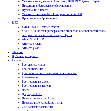
Участие в международной выставку BUILDEX Дамаск Сирия
Презентация банковского оборудования
Публикации в прессе
Участие в выставке МТО Вооружённых сил РФ
Производитель бронесистем
ENG
«Modul LTD» Armored system
SAFETY is the main principle of the production of armor constructions
and protection elements of strategic objects
About Modul LTD
Armored system
Armored glass
Объекты
Публикации в прессе
Каталог
Бронеконструкции
Бронеостекление
Бронеостекление и защита оконных проемов
Бронепанели
Бронированные двери
Бронированные панели
Двери
Двери для КХО
Передаточные устройства
Передаточные устройства и узлы
Специальные помещения