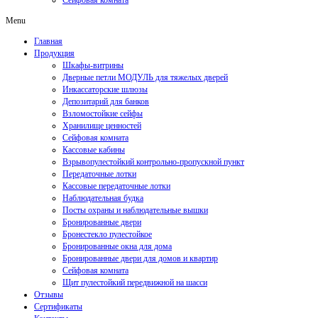
Сейфовая комната
Menu
Главная
Продукция
Шкафы-витрины
Дверные петли МОДУЛЬ для тяжелых дверей
Инкассаторские шлюзы
Депозитарий для банков
Взломостойкие сейфы
Хранилище ценностей
Сейфовая комната
Кассовые кабины
Взрывопулестойкий контрольно-пропускной пункт
Передаточные лотки
Кассовые передаточные лотки
Наблюдательная будка
Посты охраны и наблюдательные вышки
Бронированные двери
Бронестекло пулестойкое
Бронированные окна для дома
Бронированные двери для домов и квартир
Сейфовая комната
Щит пулестойкий передвижной на шасси
Отзывы
Сертификаты