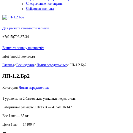
Специальные помещения
Сейфовая комната
Для расчета стоимости звоните
+7(915)792-37-34
Вышлите заявку на просчёт
info@modul-kovrov.ru
Главная
>
Все изделия
>
Лотки передаточные
>
ЛП-1.2.Бр2
ЛП-1.2.Бр2
Категория
Лотки передаточные
1 уровень, на 2 банковские упаковки, нерж. сталь
Габаритные размеры, ШхГхВ — 415х610х147
Вес 1 шт — 35 кг
Цена 1 шт — 14100 ₽