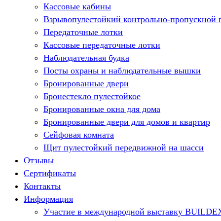
Кассовые кабины
Взрывопулестойкий контрольно-пропускной 
Передаточные лотки
Кассовые передаточные лотки
Наблюдательная будка
Посты охраны и наблюдательные вышки
Бронированные двери
Бронестекло пулестойкое
Бронированные окна для дома
Бронированные двери для домов и квартир
Сейфовая комната
Щит пулестойкий передвижной на шасси
Отзывы
Сертификаты
Контакты
Информация
Участие в международной выставку BUILDE