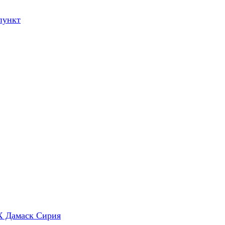
пункт
X Дамаск Сирия