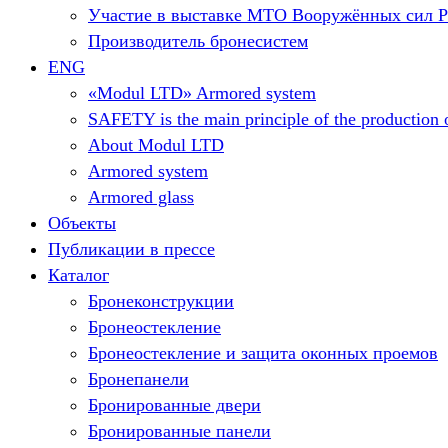
Участие в выставке МТО Вооружённых сил 
Производитель бронесистем
ENG
«Modul LTD» Armored system
SAFETY is the main principle of the production o
About Modul LTD
Armored system
Armored glass
Объекты
Публикации в прессе
Каталог
Бронеконструкции
Бронеостекление
Бронеостекление и защита оконных проемов
Бронепанели
Бронированные двери
Бронированные панели