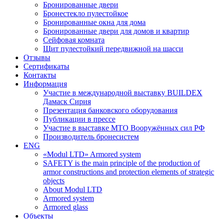
Бронированные двери
Бронестекло пулестойкое
Бронированные окна для дома
Бронированные двери для домов и квартир
Сейфовая комната
Щит пулестойкий передвижной на шасси
Отзывы
Сертификаты
Контакты
Информация
Участие в международной выставку BUILDEX
Дамаск Сирия
Презентация банковского оборудования
Публикации в прессе
Участие в выставке МТО Вооружённых сил РФ
Производитель бронесистем
ENG
«Modul LTD» Armored system
SAFETY is the main principle of the production of
armor constructions and protection elements of strategic
objects
About Modul LTD
Armored system
Armored glass
Объекты