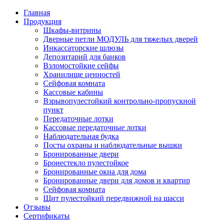
Главная
Продукция
Шкафы-витрины
Дверные петли МОДУЛЬ для тяжелых дверей
Инкассаторские шлюзы
Депозитарий для банков
Взломостойкие сейфы
Хранилище ценностей
Сейфовая комната
Кассовые кабины
Взрывопулестойкий контрольно-пропускной
пункт
Передаточные лотки
Кассовые передаточные лотки
Наблюдательная будка
Посты охраны и наблюдательные вышки
Бронированные двери
Бронестекло пулестойкое
Бронированные окна для дома
Бронированные двери для домов и квартир
Сейфовая комната
Щит пулестойкий передвижной на шасси
Отзывы
Сертификаты