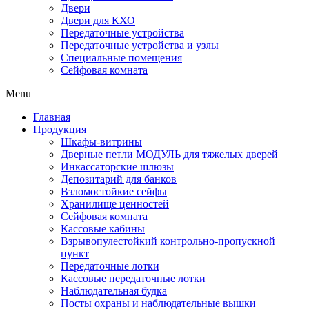
Двери
Двери для КХО
Передаточные устройства
Передаточные устройства и узлы
Специальные помещения
Сейфовая комната
Menu
Главная
Продукция
Шкафы-витрины
Дверные петли МОДУЛЬ для тяжелых дверей
Инкассаторские шлюзы
Депозитарий для банков
Взломостойкие сейфы
Хранилище ценностей
Сейфовая комната
Кассовые кабины
Взрывопулестойкий контрольно-пропускной
пункт
Передаточные лотки
Кассовые передаточные лотки
Наблюдательная будка
Посты охраны и наблюдательные вышки