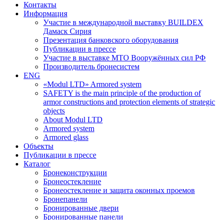
Контакты
Информация
Участие в международной выставку BUILDEX
Дамаск Сирия
Презентация банковского оборудования
Публикации в прессе
Участие в выставке МТО Вооружённых сил РФ
Производитель бронесистем
ENG
«Modul LTD» Armored system
SAFETY is the main principle of the production of
armor constructions and protection elements of strategic
objects
About Modul LTD
Armored system
Armored glass
Объекты
Публикации в прессе
Каталог
Бронеконструкции
Бронеостекление
Бронеостекление и защита оконных проемов
Бронепанели
Бронированные двери
Бронированные панели