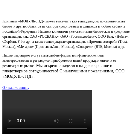
Компания «МОДУЛЬ-ЛТД» может выступать как генподрядчик по строительству
банков и других объектов из сектора кредитования и финансов в любом субъекте
Российской Федерации. Нашими клиентами уже стали такие банковские и кредитные
организации, как: ОАО «РОСБАНК», ОАО «Россельхозбанк», ООО Банк «Нейва»,
Сбербанк РФ и др., а также генподрядные организации: «Проминвестстрой» (Trust,
Москва), «Мегарон» (Промсвязьбанк, Москва), «Соларекс» (ВТБ, Москва) и др.
Нашим партнером могут стать любые фирмы или физические лица,
заинтересованные в регулярном приобретении нашей продукции оптом и ее
Мы искренне надеемся на долгосрочное и
реализации на рынке.
плодотворное сотрудничество!
С наилучшими пожеланиями, ООО
«МОДУЛЬ-ЛТД».
Отправить заявку