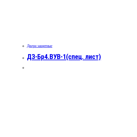
Двери защитные
ДЗ-Бр4.ВУВ-1(спец. лист)