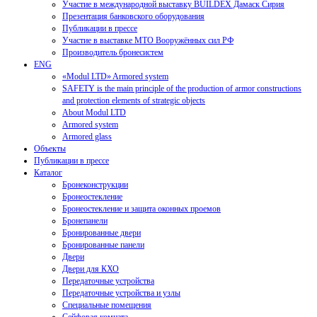
Участие в международной выставку BUILDEX Дамаск Сирия
Презентация банковского оборудования
Публикации в прессе
Участие в выставке МТО Вооружённых сил РФ
Производитель бронесистем
ENG
«Modul LTD» Armored system
SAFETY is the main principle of the production of armor constructions
and protection elements of strategic objects
About Modul LTD
Armored system
Armored glass
Объекты
Публикации в прессе
Каталог
Бронеконструкции
Бронеостекление
Бронеостекление и защита оконных проемов
Бронепанели
Бронированные двери
Бронированные панели
Двери
Двери для КХО
Передаточные устройства
Передаточные устройства и узлы
Специальные помещения