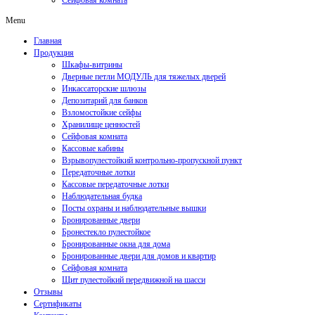
Сейфовая комната
Menu
Главная
Продукция
Шкафы-витрины
Дверные петли МОДУЛЬ для тяжелых дверей
Инкассаторские шлюзы
Депозитарий для банков
Взломостойкие сейфы
Хранилище ценностей
Сейфовая комната
Кассовые кабины
Взрывопулестойкий контрольно-пропускной пункт
Передаточные лотки
Кассовые передаточные лотки
Наблюдательная будка
Посты охраны и наблюдательные вышки
Бронированные двери
Бронестекло пулестойкое
Бронированные окна для дома
Бронированные двери для домов и квартир
Сейфовая комната
Щит пулестойкий передвижной на шасси
Отзывы
Сертификаты