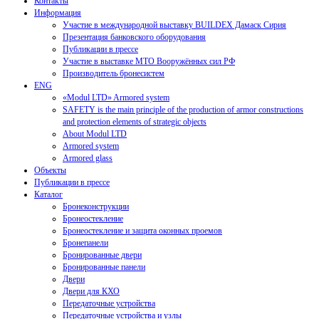
Контакты
Информация
Участие в международной выставку BUILDEX Дамаск Сирия
Презентация банковского оборудования
Публикации в прессе
Участие в выставке МТО Вооружённых сил РФ
Производитель бронесистем
ENG
«Modul LTD» Armored system
SAFETY is the main principle of the production of armor constructions
and protection elements of strategic objects
About Modul LTD
Armored system
Armored glass
Объекты
Публикации в прессе
Каталог
Бронеконструкции
Бронеостекление
Бронеостекление и защита оконных проемов
Бронепанели
Бронированные двери
Бронированные панели
Двери
Двери для КХО
Передаточные устройства
Передаточные устройства и узлы