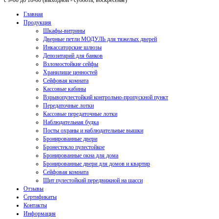
с 9-00 до 18-00 (выходной - суббота, воскресенье)
Главная
Продукция
Шкафы-витрины
Дверные петли МОДУЛЬ для тяжелых дверей
Инкассаторские шлюзы
Депозитарий для банков
Взломостойкие сейфы
Хранилище ценностей
Сейфовая комната
Кассовые кабины
Взрывопулестойкий контрольно-пропускной пункт
Передаточные лотки
Кассовые передаточные лотки
Наблюдательная будка
Посты охраны и наблюдательные вышки
Бронированные двери
Бронестекло пулестойкое
Бронированные окна для дома
Бронированные двери для домов и квартир
Сейфовая комната
Щит пулестойкий передвижной на шасси
Отзывы
Сертификаты
Контакты
Информация