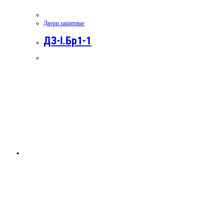
Двери защитные
ДЗ-I.Бр1-1