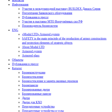
Контакты
Информация
Участие в международной выставку BUILDEX Дамаск Сирия
Презентация банковского оборудования
Публикации в прессе
Участие в выставке МТО Вооружённых сил РФ
Производитель бронесистем
ENG
«Modul LTD» Armored system
SAFETY is the main principle of the production of armor constructions
and protection elements of strategic objects
About Modul LTD
Armored system
Armored glass
Объекты
Публикации в прессе
Каталог
Бронеконструкции
Бронеостекление
Бронеостекление и защита оконных проемов
Бронепанели
Бронированные двери
Бронированные панели
Двери
Двери для КХО
Передаточные устройства
Передаточные устройства и узлы