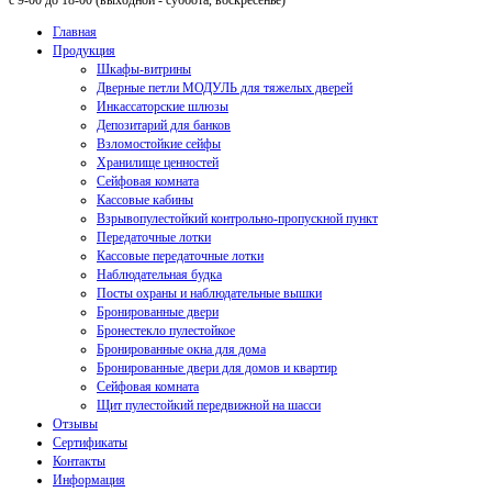
с 9-00 до 18-00 (выходной - суббота, воскресенье)
Главная
Продукция
Шкафы-витрины
Дверные петли МОДУЛЬ для тяжелых дверей
Инкассаторские шлюзы
Депозитарий для банков
Взломостойкие сейфы
Хранилище ценностей
Сейфовая комната
Кассовые кабины
Взрывопулестойкий контрольно-пропускной пункт
Передаточные лотки
Кассовые передаточные лотки
Наблюдательная будка
Посты охраны и наблюдательные вышки
Бронированные двери
Бронестекло пулестойкое
Бронированные окна для дома
Бронированные двери для домов и квартир
Сейфовая комната
Щит пулестойкий передвижной на шасси
Отзывы
Сертификаты
Контакты
Информация