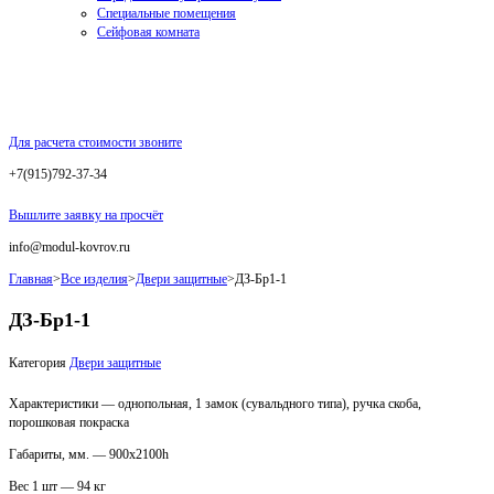
Специальные помещения
Сейфовая комната
Для расчета стоимости звоните
+7(915)792-37-34
Вышлите заявку на просчёт
info@modul-kovrov.ru
Главная
>
Все изделия
>
Двери защитные
>
ДЗ-Бр1-1
ДЗ-Бр1-1
Категория
Двери защитные
Характеристики — однопольная, 1 замок (сувальдного типа), ручка скоба,
порошковая покраска
Габариты, мм. — 900х2100h
Вес 1 шт — 94 кг