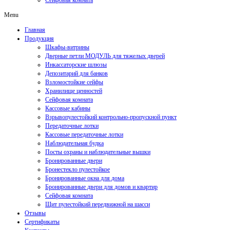
Сейфовая комната
Menu
Главная
Продукция
Шкафы-витрины
Дверные петли МОДУЛЬ для тяжелых дверей
Инкассаторские шлюзы
Депозитарий для банков
Взломостойкие сейфы
Хранилище ценностей
Сейфовая комната
Кассовые кабины
Взрывопулестойкий контрольно-пропускной пункт
Передаточные лотки
Кассовые передаточные лотки
Наблюдательная будка
Посты охраны и наблюдательные вышки
Бронированные двери
Бронестекло пулестойкое
Бронированные окна для дома
Бронированные двери для домов и квартир
Сейфовая комната
Щит пулестойкий передвижной на шасси
Отзывы
Сертификаты