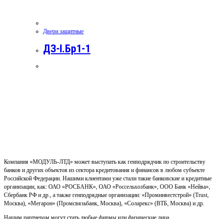
Двери защитные
ДЗ-I.Бр1-1
Компания «МОДУЛЬ-ЛТД» может выступать как генподрядчик по строительству
банков и других объектов из сектора кредитования и финансов в любом субъекте
Российской Федерации. Нашими клиентами уже стали такие банковские и кредитные
организации, как: ОАО «РОСБАНК», ОАО «Россельхозбанк», ООО Банк «Нейва»,
Сбербанк РФ и др., а также генподрядные организации: «Проминвестстрой» (Trust,
Москва), «Мегарон» (Промсвязьбанк, Москва), «Соларекс» (ВТБ, Москва) и др.
Нашим партнером могут стать любые фирмы или физические лица,