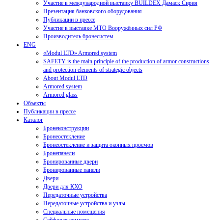
Участие в международной выставку BUILDEX Дамаск Сирия
Презентация банковского оборудования
Публикации в прессе
Участие в выставке МТО Вооружённых сил РФ
Производитель бронесистем
ENG
«Modul LTD» Armored system
SAFETY is the main principle of the production of armor constructions
and protection elements of strategic objects
About Modul LTD
Armored system
Armored glass
Объекты
Публикации в прессе
Каталог
Бронеконструкции
Бронеостекление
Бронеостекление и защита оконных проемов
Бронепанели
Бронированные двери
Бронированные панели
Двери
Двери для КХО
Передаточные устройства
Передаточные устройства и узлы
Специальные помещения