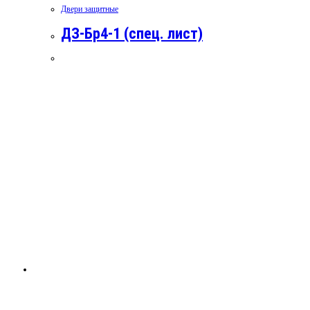
Двери защитные
ДЗ-Бр4-1 (спец. лист)