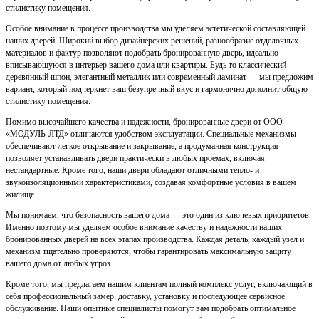
стилистику помещения.
Особое внимание в процессе производства мы уделяем эстетической составляющей
наших дверей. Широкий выбор дизайнерских решений, разнообразие отделочных
материалов и фактур позволяют подобрать бронированную дверь, идеально
вписывающуюся в интерьер вашего дома или квартиры. Будь то классический
деревянный шпон, элегантный металлик или современный ламинат — мы предложим
вариант, который подчеркнет ваш безупречный вкус и гармонично дополнит общую
стилистику помещения.
Помимо высочайшего качества и надежности, бронированные двери от ООО
«МОДУЛЬ-ЛТД» отличаются удобством эксплуатации. Специальные механизмы
обеспечивают легкое открывание и закрывание, а продуманная конструкция
позволяет устанавливать двери практически в любых проемах, включая
нестандартные. Кроме того, наши двери обладают отличными тепло- и
звукоизоляционными характеристиками, создавая комфортные условия в вашем
жилище.
Мы понимаем, что безопасность вашего дома — это один из ключевых приоритетов.
Именно поэтому мы уделяем особое внимание качеству и надежности наших
бронированных дверей на всех этапах производства. Каждая деталь, каждый узел и
механизм тщательно проверяются, чтобы гарантировать максимальную защиту
вашего дома от любых угроз.
Кроме того, мы предлагаем нашим клиентам полный комплекс услуг, включающий в
себя профессиональный замер, доставку, установку и последующее сервисное
обслуживание. Наши опытные специалисты помогут вам подобрать оптимальное