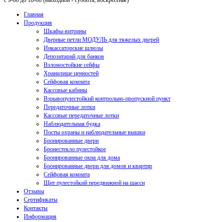
с 9-00 до 18-00 (выходной - суббота, воскресенье)
Главная
Продукция
Шкафы-витрины
Дверные петли МОДУЛЬ для тяжелых дверей
Инкассаторские шлюзы
Депозитарий для банков
Взломостойкие сейфы
Хранилище ценностей
Сейфовая комната
Кассовые кабины
Взрывопулестойкий контрольно-пропускной пункт
Передаточные лотки
Кассовые передаточные лотки
Наблюдательная будка
Посты охраны и наблюдательные вышки
Бронированные двери
Бронестекло пулестойкое
Бронированные окна для дома
Бронированные двери для домов и квартир
Сейфовая комната
Щит пулестойкий передвижной на шасси
Отзывы
Сертификаты
Контакты
Информация