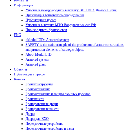
Контакты
Информация
Участие в международной выставку BUILDEX Дамаск Сирия
Презентация банковского оборудования
Публикации в прессе
Участие в выставке МТО Вооружённых сил РФ
Производитель бронесистем
ENG
«Modul LTD» Armored system
SAFETY is the main principle of the production of armor constructions
and protection elements of strategic objects
About Modul LTD
Armored system
Armored glass
Объекты
Публикации в прессе
Каталог
Бронеконструкции
Бронеостекление
Бронеостекление и защита оконных проемов
Бронепанели
Бронированные двери
Бронированные панели
Двери
Двери для КХО
Передаточные устройства
Передаточные устройства и узлы