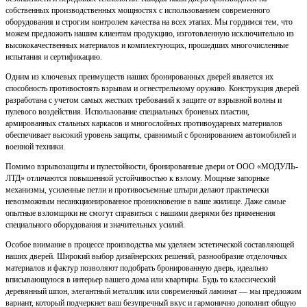
собственных производственных мощностях с использованием современного
оборудования и строгим контролем качества на всех этапах. Мы гордимся тем, что
можем предложить нашим клиентам продукцию, изготовленную исключительно из
высококачественных материалов и комплектующих, прошедших многочисленные
испытания и сертификацию.
Одним из ключевых преимуществ наших бронированных дверей является их
способность противостоять взрывам и огнестрельному оружию. Конструкция дверей
разработана с учетом самых жестких требований к защите от взрывной волны и
пулевого воздействия. Использование специальных броневых пластин,
армированных стальных каркасов и многослойных противоударных материалов
обеспечивает высокий уровень защиты, сравнимый с бронированием автомобилей и
военной техники.
Помимо взрывозащиты и пулестойкости, бронированные двери от ООО «МОДУЛЬ-
ЛТД» отличаются повышенной устойчивостью к взлому. Мощные запорные
механизмы, усиленные петли и противосъемные штыри делают практически
невозможным несанкционированное проникновение в ваше жилище. Даже самые
опытные взломщики не смогут справиться с нашими дверями без применения
специального оборудования и значительных усилий.
Особое внимание в процессе производства мы уделяем эстетической составляющей
наших дверей. Широкий выбор дизайнерских решений, разнообразие отделочных
материалов и фактур позволяют подобрать бронированную дверь, идеально
вписывающуюся в интерьер вашего дома или квартиры. Будь то классический
деревянный шпон, элегантный металлик или современный ламинат — мы предложим
вариант, который подчеркнет ваш безупречный вкус и гармонично дополнит общую