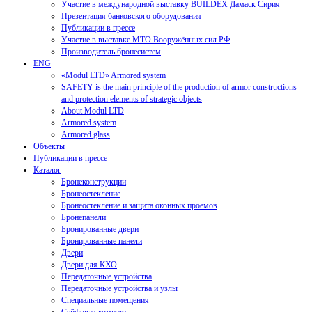
Участие в международной выставку BUILDEX Дамаск Сирия
Презентация банковского оборудования
Публикации в прессе
Участие в выставке МТО Вооружённых сил РФ
Производитель бронесистем
ENG
«Modul LTD» Armored system
SAFETY is the main principle of the production of armor constructions
and protection elements of strategic objects
About Modul LTD
Armored system
Armored glass
Объекты
Публикации в прессе
Каталог
Бронеконструкции
Бронеостекление
Бронеостекление и защита оконных проемов
Бронепанели
Бронированные двери
Бронированные панели
Двери
Двери для КХО
Передаточные устройства
Передаточные устройства и узлы
Специальные помещения