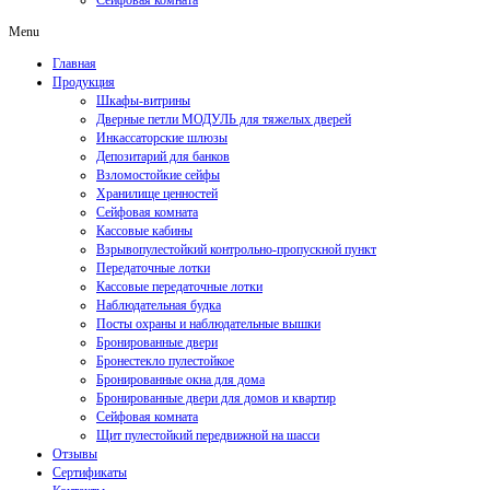
Сейфовая комната
Menu
Главная
Продукция
Шкафы-витрины
Дверные петли МОДУЛЬ для тяжелых дверей
Инкассаторские шлюзы
Депозитарий для банков
Взломостойкие сейфы
Хранилище ценностей
Сейфовая комната
Кассовые кабины
Взрывопулестойкий контрольно-пропускной пункт
Передаточные лотки
Кассовые передаточные лотки
Наблюдательная будка
Посты охраны и наблюдательные вышки
Бронированные двери
Бронестекло пулестойкое
Бронированные окна для дома
Бронированные двери для домов и квартир
Сейфовая комната
Щит пулестойкий передвижной на шасси
Отзывы
Сертификаты