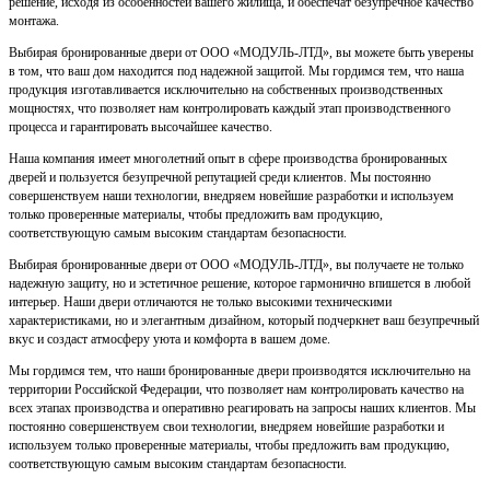
решение, исходя из особенностей вашего жилища, и обеспечат безупречное качество
монтажа.
Выбирая бронированные двери от ООО «МОДУЛЬ-ЛТД», вы можете быть уверены
в том, что ваш дом находится под надежной защитой. Мы гордимся тем, что наша
продукция изготавливается исключительно на собственных производственных
мощностях, что позволяет нам контролировать каждый этап производственного
процесса и гарантировать высочайшее качество.
Наша компания имеет многолетний опыт в сфере производства бронированных
дверей и пользуется безупречной репутацией среди клиентов. Мы постоянно
совершенствуем наши технологии, внедряем новейшие разработки и используем
только проверенные материалы, чтобы предложить вам продукцию,
соответствующую самым высоким стандартам безопасности.
Выбирая бронированные двери от ООО «МОДУЛЬ-ЛТД», вы получаете не только
надежную защиту, но и эстетичное решение, которое гармонично впишется в любой
интерьер. Наши двери отличаются не только высокими техническими
характеристиками, но и элегантным дизайном, который подчеркнет ваш безупречный
вкус и создаст атмосферу уюта и комфорта в вашем доме.
Мы гордимся тем, что наши бронированные двери производятся исключительно на
территории Российской Федерации, что позволяет нам контролировать качество на
всех этапах производства и оперативно реагировать на запросы наших клиентов. Мы
постоянно совершенствуем свои технологии, внедряем новейшие разработки и
используем только проверенные материалы, чтобы предложить вам продукцию,
соответствующую самым высоким стандартам безопасности.