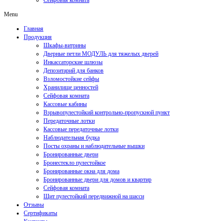
Сейфовая комната
Menu
Главная
Продукция
Шкафы-витрины
Дверные петли МОДУЛЬ для тяжелых дверей
Инкассаторские шлюзы
Депозитарий для банков
Взломостойкие сейфы
Хранилище ценностей
Сейфовая комната
Кассовые кабины
Взрывопулестойкий контрольно-пропускной пункт
Передаточные лотки
Кассовые передаточные лотки
Наблюдательная будка
Посты охраны и наблюдательные вышки
Бронированные двери
Бронестекло пулестойкое
Бронированные окна для дома
Бронированные двери для домов и квартир
Сейфовая комната
Щит пулестойкий передвижной на шасси
Отзывы
Сертификаты