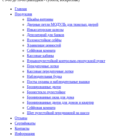
с 9-00 до 18-00 (выходной - суббота, воскресенье)
Главная
Продукция
Шкафы-витрины
Дверные петли МОДУЛЬ для тяжелых дверей
Инкассаторские шлюзы
Депозитарий для банков
Взломостойкие сейфы
Хранилище ценностей
Сейфовая комната
Кассовые кабины
Взрывопулестойкий контрольно-пропускной пункт
Передаточные лотки
Кассовые передаточные лотки
Наблюдательная будка
Посты охраны и наблюдательные вышки
Бронированные двери
Бронестекло пулестойкое
Бронированные окна для дома
Бронированные двери для домов и квартир
Сейфовая комната
Щит пулестойкий передвижной на шасси
Отзывы
Сертификаты
Контакты
Информация