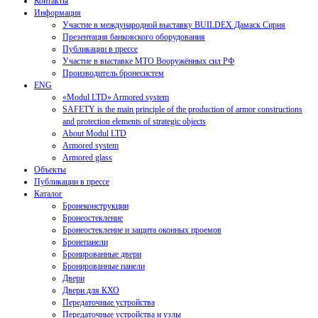
Контакты
Информация
Участие в международной выставку BUILDEX Дамаск Сирия
Презентация банковского оборудования
Публикации в прессе
Участие в выставке МТО Вооружённых сил РФ
Производитель бронесистем
ENG
«Modul LTD» Armored system
SAFETY is the main principle of the production of armor constructions
and protection elements of strategic objects
About Modul LTD
Armored system
Armored glass
Объекты
Публикации в прессе
Каталог
Бронеконструкции
Бронеостекление
Бронеостекление и защита оконных проемов
Бронепанели
Бронированные двери
Бронированные панели
Двери
Двери для КХО
Передаточные устройства
Передаточные устройства и узлы