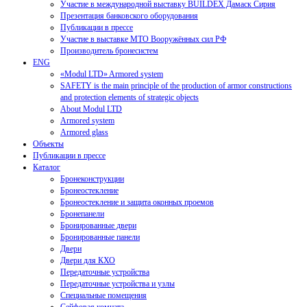
Участие в международной выставку BUILDEX Дамаск Сирия
Презентация банковского оборудования
Публикации в прессе
Участие в выставке МТО Вооружённых сил РФ
Производитель бронесистем
ENG
«Modul LTD» Armored system
SAFETY is the main principle of the production of armor constructions
and protection elements of strategic objects
About Modul LTD
Armored system
Armored glass
Объекты
Публикации в прессе
Каталог
Бронеконструкции
Бронеостекление
Бронеостекление и защита оконных проемов
Бронепанели
Бронированные двери
Бронированные панели
Двери
Двери для КХО
Передаточные устройства
Передаточные устройства и узлы
Специальные помещения