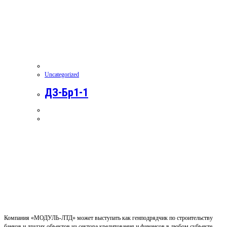
Uncategorized
ДЗ-Бр1-1
Компания «МОДУЛЬ-ЛТД» может выступать как генподрядчик по строительству
банков и других объектов из сектора кредитования и финансов в любом субъекте