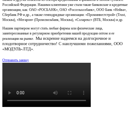
Российской Федерации. Нашими клиентами уже стали такие банковские и кредитные
организации, как: ОАО «РОСБАНК», ОАО «Россельхозбанк», ООО Банк «Нейва»,
Сбербанк РФ и др., а также генподрядные организации: «Проминвестстрой» (Trust,
Москва), «Мегарон» (Промсвязьбанк, Москва), «Соларекс» (ВТБ, Москва) и др.
Нашим партнером могут стать любые фирмы или физические лица,
заинтересованные в регулярном приобретении нашей продукции оптом и ее
Мы искренне надеемся на долгосрочное и
реализации на рынке.
плодотворное сотрудничество!
С наилучшими пожеланиями, ООО
«МОДУЛЬ-ЛТД».
Отправить заявку