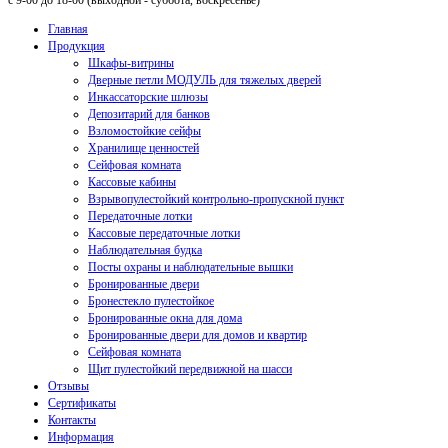
с 9-00 до 18-00 (выходной - суббота, воскресенье)
Главная
Продукция
Шкафы-витрины
Дверные петли МОДУЛЬ для тяжелых дверей
Инкассаторские шлюзы
Депозитарий для банков
Взломостойкие сейфы
Хранилище ценностей
Сейфовая комната
Кассовые кабины
Взрывопулестойкий контрольно-пропускной пункт
Передаточные лотки
Кассовые передаточные лотки
Наблюдательная будка
Посты охраны и наблюдательные вышки
Бронированные двери
Бронестекло пулестойкое
Бронированные окна для дома
Бронированные двери для домов и квартир
Сейфовая комната
Щит пулестойкий передвижной на шасси
Отзывы
Сертификаты
Контакты
Информация