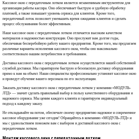
Кассовое окно с передаточным лотком является незаменимым инструментом для
организации работы кассира. Оно обеспечивает быструю и удобную обработку
платежей, а также повышает уровень сервиса для клиентов. Кроме того,
передаточный лоток позволяет уменьшить время ожидания клиентов и сделать
процесс обслуживания более эффективным.
Наше кассовое окно с передаточным лотком отличается высоким качеством
материалов и надежностью конструкции. Оно прослужит вам долгие годы,
обеспечивая бесперебойную работу вашего предприятия. Кроме того, мы предлагаем
различные варианты исполнения кассового окна, чтобы оно максимально
соответствовало вашим потребностям и требованиям.
Доставка кассового окна с передаточным лотком осуществляется нашей собственной
службой доставки. Мы гарантируем быструю и безопасную доставку оборудования
прямо к вам на объект. Наши специалисты профессионально установят кассовое окно
и проведут обучение вашего персонала по его эксплуатации.
Заказать доставку кассового окна с передаточным лотком у компании «МОДУЛЬ-
ЛТД» — значит сделать правильный выбор в пользу качественного оборудования и
надежного сервиса. Мы ценим каждого клиента и гарантируем индивидуальный
подход к каждому заказу.
Не откладывайте на потом, обеспечьте своему предприятию надежное и современное
кассовое оборудование уже сегодня! Обращайтесь в компанию «МОДУЛЬ-ЛТД» и
мы с удовольствием поможем вам с выбором и доставкой кассового окна с
передаточным лотком.
Монтаж кассового окна с передаточным лотком