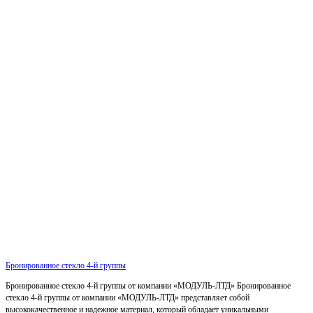
Бронированное стекло 4-й группы
Бронированное стекло 4-й группы от компании «МОДУЛЬ-ЛТД» Бронированное
стекло 4-й группы от компании «МОДУЛЬ-ЛТД» представляет собой
высококачественное и надежное материал, который обладает уникальными