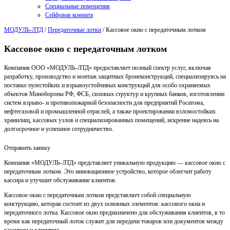
Специальные помещения
Сейфовая комната
МОДУЛЬ-ЛТД
/
Передаточные лотки
/
Кассовое окно с передаточным лотком
Кассовое окно с передаточным лотком
Компания ООО «МОДУЛЬ-ЛТД» предоставляет полный спектр услуг, включая
разработку, производство и монтаж защитных бронеконструкций, специализируясь на
поставке пулестойких и взрывоустойчивых конструкций для особо охраняемых
объектов Минобороны РФ, ФСБ, силовых структур и крупных банков, изготовлении
систем взрыво- и противопожарной безопасности для предприятий Росатома,
нефтегазовой и промышленной отраслей, а также проектировании взломостойких
хранилищ, кассовых узлов и специализированных помещений, искренне надеясь на
долгосрочное и успешное сотрудничество.
Отправить заявку
Компания «МОДУЛЬ-ЛТД» представляет уникальную продукцию — кассовое окно с
передаточным лотком. Это инновационное устройство, которое облегчит работу
кассира и улучшит обслуживание клиентов.
Кассовое окно с передаточным лотком представляет собой специальную
конструкцию, которая состоит из двух основных элементов: кассового окна и
передаточного лотка. Кассовое окно предназначено для обслуживания клиентов, в то
время как передаточный лоток служит для передачи товаров или документов между