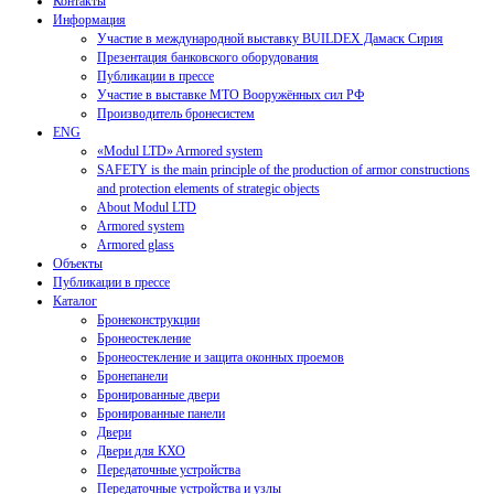
Контакты
Информация
Участие в международной выставку BUILDEX Дамаск Сирия
Презентация банковского оборудования
Публикации в прессе
Участие в выставке МТО Вооружённых сил РФ
Производитель бронесистем
ENG
«Modul LTD» Armored system
SAFETY is the main principle of the production of armor constructions
and protection elements of strategic objects
About Modul LTD
Armored system
Armored glass
Объекты
Публикации в прессе
Каталог
Бронеконструкции
Бронеостекление
Бронеостекление и защита оконных проемов
Бронепанели
Бронированные двери
Бронированные панели
Двери
Двери для КХО
Передаточные устройства
Передаточные устройства и узлы