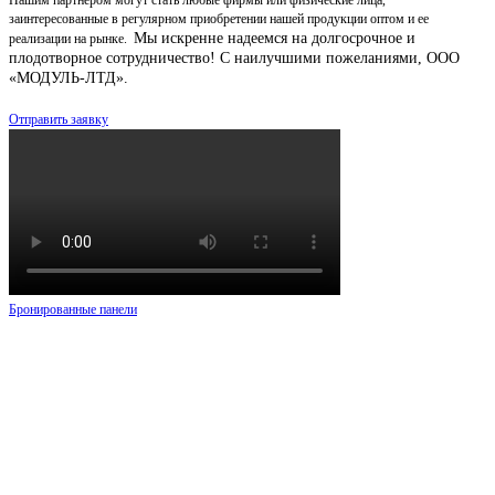
Нашим партнером могут стать любые фирмы или физические лица,
заинтересованные в регулярном приобретении нашей продукции оптом и ее
Мы искренне надеемся на долгосрочное и
реализации на рынке.
плодотворное сотрудничество!
С наилучшими пожеланиями, ООО
«МОДУЛЬ-ЛТД».
Отправить заявку
Бронированные панели