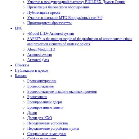
Участие в международной выставку BUILDEX Дамаск Сирия
Презентация банковского оборудования
Публикации в прессе
Участие в выставке МТО Вооружённых сил РФ
Производитель бронесистем
ENG
«Modul LTD» Armored system
SAFETY is the main principle of the production of armor constructions
and protection elements of strategic objects
About Modul LTD
Armored system
Armored glass
Объекты
Публикации в прессе
Каталог
Бронеконструкции
Бронеостекление
Бронеостекление и защита оконных проемов
Бронепанели
Бронированные двери
Бронированные панели
Двери
Двери для КХО
Передаточные устройства
Передаточные устройства и узлы
Специальные помещения