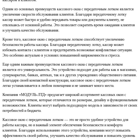
кассиром и клиентом.
Одним из основных преимуществ кассового окна с передаточным лотком является
увеличение скорости обслуживания клиентов. Благодаря передаточному лотку
кассир может быстро и удобно передавать товары или документы клиенту, не
отвлекаясь от основной работы. Это позволяет сократить время ожидания клиентов
и улучшить качество обслуживания.
Кроме того, кассовое окно с передаточным лотком способствует увеличению
безопасности работы кассира. Благодаря передаточному лотку, кассир может
избежать контакта с клиентом и предотвратить возможные конфликтные ситуации.
Это особенно актуально в условиях повышенной напряженности и стресса.
Еще одним важным преимуществом кассового окна с передаточным лотком
является его универсальность. Это устройство подходит для работы как в магазинах,
супермаркетах, банках, аптеках, так и в других учреждениях общественного питания.
Благодаря своей компактной конструкции, кассовое окно с передаточным лотком
легко устанавливается в любом помещении и не занимает много места.
Компания «МОДУЛЬ-ЛТД» предлагает широкий ассортимент кассовых окон с
передаточным лотком, которые отличаются по размерам, дизайну и функциональным
возможностям. Клиенты могут выбрать подходящую модель в зависимости от своих
потребностей и бюджета.
Кассовое окно с передаточным лотком — это не просто удобное устройство для
работы кассира, но и важный элемент обеспечения безопасности и комфорта
клиентов. Благодаря использованию этого устройства, компании могут повысить
эффективность своей работы, улучшить качество обслуживания и повысить уровень