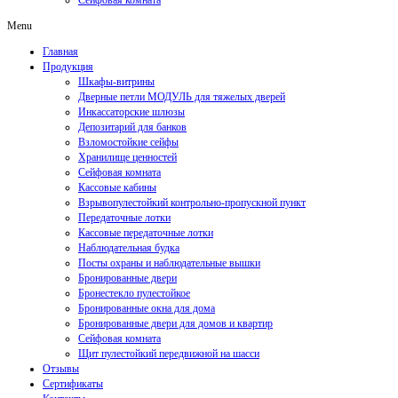
Сейфовая комната
Menu
Главная
Продукция
Шкафы-витрины
Дверные петли МОДУЛЬ для тяжелых дверей
Инкассаторские шлюзы
Депозитарий для банков
Взломостойкие сейфы
Хранилище ценностей
Сейфовая комната
Кассовые кабины
Взрывопулестойкий контрольно-пропускной пункт
Передаточные лотки
Кассовые передаточные лотки
Наблюдательная будка
Посты охраны и наблюдательные вышки
Бронированные двери
Бронестекло пулестойкое
Бронированные окна для дома
Бронированные двери для домов и квартир
Сейфовая комната
Щит пулестойкий передвижной на шасси
Отзывы
Сертификаты