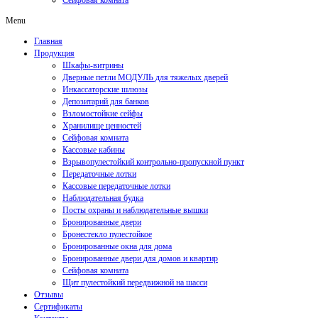
Сейфовая комната
Menu
Главная
Продукция
Шкафы-витрины
Дверные петли МОДУЛЬ для тяжелых дверей
Инкассаторские шлюзы
Депозитарий для банков
Взломостойкие сейфы
Хранилище ценностей
Сейфовая комната
Кассовые кабины
Взрывопулестойкий контрольно-пропускной пункт
Передаточные лотки
Кассовые передаточные лотки
Наблюдательная будка
Посты охраны и наблюдательные вышки
Бронированные двери
Бронестекло пулестойкое
Бронированные окна для дома
Бронированные двери для домов и квартир
Сейфовая комната
Щит пулестойкий передвижной на шасси
Отзывы
Сертификаты