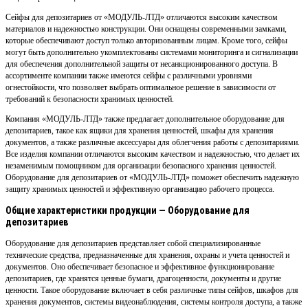
Сейфы для депозитариев от «МОДУЛЬ-ЛТД» отличаются высоким качеством
материалов и надежностью конструкции. Они оснащены современными замками,
которые обеспечивают доступ только авторизованным лицам. Кроме того, сейфы
могут быть дополнительно укомплектованы системами мониторинга и сигнализации
для обеспечения дополнительной защиты от несанкционированного доступа. В
ассортименте компании также имеются сейфы с различными уровнями
огнестойкости, что позволяет выбрать оптимальное решение в зависимости от
требований к безопасности хранимых ценностей.
Компания «МОДУЛЬ-ЛТД» также предлагает дополнительное оборудование для
депозитариев, такое как ящики для хранения ценностей, шкафы для хранения
документов, а также различные аксессуары для облегчения работы с депозитариями.
Все изделия компании отличаются высоким качеством и надежностью, что делает их
незаменимым помощником для организации безопасного хранения ценностей.
Оборудование для депозитариев от «МОДУЛЬ-ЛТД» поможет обеспечить надежную
защиту хранимых ценностей и эффективную организацию рабочего процесса.
Общие характеристики продукции — Оборудование для
депозитариев
Оборудование для депозитариев представляет собой специализированные
технические средства, предназначенные для хранения, охраны и учета ценностей и
документов. Оно обеспечивает безопасное и эффективное функционирование
депозитариев, где хранятся ценные бумаги, драгоценности, документы и другие
ценности. Такое оборудование включает в себя различные типы сейфов, шкафов для
хранения документов, системы видеонаблюдения, системы контроля доступа, а также