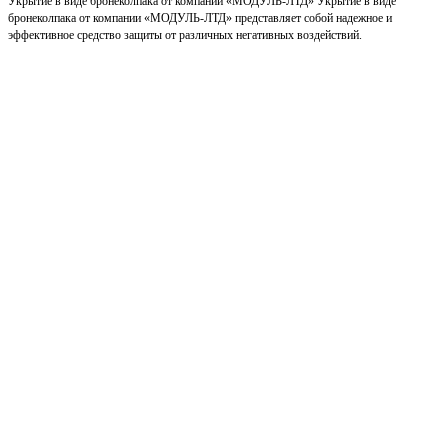
Укрытие в виде бронеколпака от компании «МОДУЛЬ-ЛТД» Укрытие в виде
бронеколпака от компании «МОДУЛЬ-ЛТД» представляет собой надежное и
эффективное средство защиты от различных негативных воздействий.