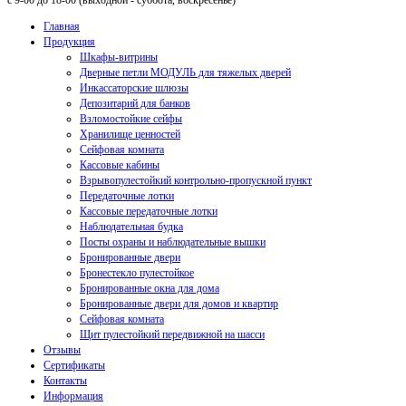
с 9-00 до 18-00 (выходной - суббота, воскресенье)
Главная
Продукция
Шкафы-витрины
Дверные петли МОДУЛЬ для тяжелых дверей
Инкассаторские шлюзы
Депозитарий для банков
Взломостойкие сейфы
Хранилище ценностей
Сейфовая комната
Кассовые кабины
Взрывопулестойкий контрольно-пропускной пункт
Передаточные лотки
Кассовые передаточные лотки
Наблюдательная будка
Посты охраны и наблюдательные вышки
Бронированные двери
Бронестекло пулестойкое
Бронированные окна для дома
Бронированные двери для домов и квартир
Сейфовая комната
Щит пулестойкий передвижной на шасси
Отзывы
Сертификаты
Контакты
Информация