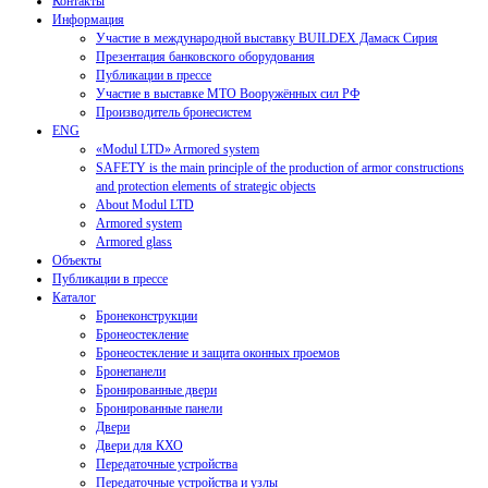
Контакты
Информация
Участие в международной выставку BUILDEX Дамаск Сирия
Презентация банковского оборудования
Публикации в прессе
Участие в выставке МТО Вооружённых сил РФ
Производитель бронесистем
ENG
«Modul LTD» Armored system
SAFETY is the main principle of the production of armor constructions
and protection elements of strategic objects
About Modul LTD
Armored system
Armored glass
Объекты
Публикации в прессе
Каталог
Бронеконструкции
Бронеостекление
Бронеостекление и защита оконных проемов
Бронепанели
Бронированные двери
Бронированные панели
Двери
Двери для КХО
Передаточные устройства
Передаточные устройства и узлы