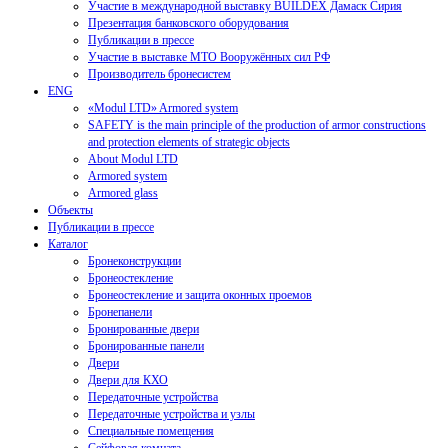
Участие в международной выставку BUILDEX Дамаск Сирия
Презентация банковского оборудования
Публикации в прессе
Участие в выставке МТО Вооружённых сил РФ
Производитель бронесистем
ENG
«Modul LTD» Armored system
SAFETY is the main principle of the production of armor constructions
and protection elements of strategic objects
About Modul LTD
Armored system
Armored glass
Объекты
Публикации в прессе
Каталог
Бронеконструкции
Бронеостекление
Бронеостекление и защита оконных проемов
Бронепанели
Бронированные двери
Бронированные панели
Двери
Двери для КХО
Передаточные устройства
Передаточные устройства и узлы
Специальные помещения