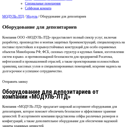
Специальные помещения
Сейфовая комната
МОДУЛЬ-ЛТД
/
Модуль
/
Оборудование для депозитариев
Оборудование для депозитариев
Компания ООО «МОДУЛЬ-ЛТД» предоставляет полный спектр услуг, включая
разработку, производство и монтаж защитных бронеконструкций, специализируясь на
поставке пулестойких и взрывоустойчивых конструкций для особо охраняемых
объектов Минобороны РФ, ФСБ, силовых структур и крупных банков, изготовлении
систем взрыво- и противопожарной безопасности для предприятий Росатома,
нефтегазовой и промышленной отраслей, а также проектировании взломостойких
хранилищ, кассовых узлов и специализированных помещений, искренне надеясь на
долгосрочное и успешное сотрудничество.
Отправить заявку
Оборудование для депозитариев от
компании «МОДУЛЬ-ЛТД»
Компания «МОДУЛЬ-ЛТД» предлагает широкий ассортимент оборудования для
депозитариев, которое поможет обеспечить безопасное и эффективное хранение
ценностей. В ассортименте компании представлены сейфы различных размеров и
конфигураций, а также дополнительное оборудование для обеспечения надежной
защиты хранимых ценностей.