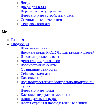
Двери
Двери для КХО
Передаточные устройства
Передаточные устройства и узлы
Специальные помещения
Сейфовая комната
Menu
Главная
Продукция
Шкафы-витрины
Дверные петли МОДУЛЬ для тяжелых дверей
Инкассаторские шлюзы
Депозитарий для банков
Взломостойкие сейфы
Хранилище ценностей
Сейфовая комната
Кассовые кабины
Взрывопулестойкий контрольно-пропускной
пункт
Передаточные лотки
Кассовые передаточные лотки
Наблюдательная будка
Посты охраны и наблюдательные вышки