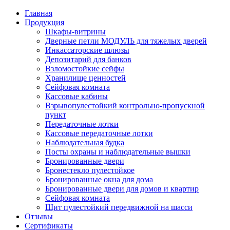
Главная
Продукция
Шкафы-витрины
Дверные петли МОДУЛЬ для тяжелых дверей
Инкассаторские шлюзы
Депозитарий для банков
Взломостойкие сейфы
Хранилище ценностей
Сейфовая комната
Кассовые кабины
Взрывопулестойкий контрольно-пропускной
пункт
Передаточные лотки
Кассовые передаточные лотки
Наблюдательная будка
Посты охраны и наблюдательные вышки
Бронированные двери
Бронестекло пулестойкое
Бронированные окна для дома
Бронированные двери для домов и квартир
Сейфовая комната
Щит пулестойкий передвижной на шасси
Отзывы
Сертификаты