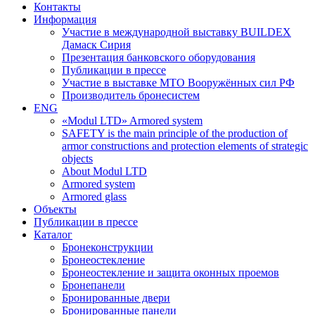
Контакты
Информация
Участие в международной выставку BUILDEX
Дамаск Сирия
Презентация банковского оборудования
Публикации в прессе
Участие в выставке МТО Вооружённых сил РФ
Производитель бронесистем
ENG
«Modul LTD» Armored system
SAFETY is the main principle of the production of
armor constructions and protection elements of strategic
objects
About Modul LTD
Armored system
Armored glass
Объекты
Публикации в прессе
Каталог
Бронеконструкции
Бронеостекление
Бронеостекление и защита оконных проемов
Бронепанели
Бронированные двери
Бронированные панели