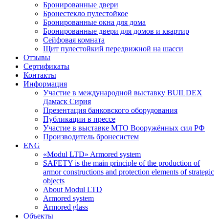
Бронированные двери
Бронестекло пулестойкое
Бронированные окна для дома
Бронированные двери для домов и квартир
Сейфовая комната
Щит пулестойкий передвижной на шасси
Отзывы
Сертификаты
Контакты
Информация
Участие в международной выставку BUILDEX
Дамаск Сирия
Презентация банковского оборудования
Публикации в прессе
Участие в выставке МТО Вооружённых сил РФ
Производитель бронесистем
ENG
«Modul LTD» Armored system
SAFETY is the main principle of the production of
armor constructions and protection elements of strategic
objects
About Modul LTD
Armored system
Armored glass
Объекты