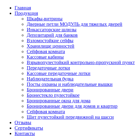
Главная
Продукция
Шкафы-витрины
Дверные петли МОДУЛЬ для тяжелых дверей
Инкассаторские шлюзы
Депозитарий для банков
Взломостойкие сейфы
Хранилище ценностей
Сейфовая комната
Кассовые кабины
Взрывопулестойкий контрольно-пропускной пункт
Передаточные лотки
Кассовые передаточные лотки
Наблюдательная будка
Посты охраны и наблюдательные вышки
Бронированные двери
Бронестекло пулестойкое
Бронированные окна для дома
Бронированные двери для домов и квартир
Сейфовая комната
Щит пулестойкий передвижной на шасси
Отзывы
Сертификаты
Контакты