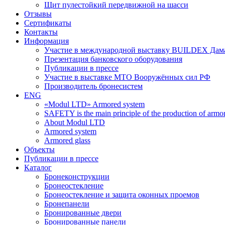
Щит пулестойкий передвижной на шасси
Отзывы
Сертификаты
Контакты
Информация
Участие в международной выставку BUILDEX Дам
Презентация банковского оборудования
Публикации в прессе
Участие в выставке МТО Вооружённых сил РФ
Производитель бронесистем
ENG
«Modul LTD» Armored system
SAFETY is the main principle of the production of armor 
About Modul LTD
Armored system
Armored glass
Объекты
Публикации в прессе
Каталог
Бронеконструкции
Бронеостекление
Бронеостекление и защита оконных проемов
Бронепанели
Бронированные двери
Бронированные панели