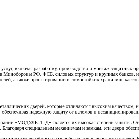
уг, включая разработку, производство и монтаж защитных бро
в Минобороны РФ, ФСБ, силовых структур и крупных банков, и
аслей, а также проектировании взломостойких хранилищ, кассо
аллических дверей, которые отличаются высоким качеством, н
х, обеспечивая надежную защиту от взломов и несанкционирова
мпании «МОДУЛЬ-ЛТД» является их высокая степень защиты. Он
 Благодаря специальным механизмам и замкам, эти двери обесп
я стильным дизайном и разнообразными вариантами отделки. Вы