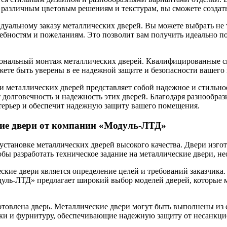
я различным цветовым решениям и текстурам, вы сможете создат
льному заказу металлических дверей. Вы можете выбрать не тол
бностям и пожеланиям. Это позволит вам получить идеально по
нальный монтаж металлических дверей. Квалифицированные спе
жете быть уверены в ее надежной защите и безопасности вашего
металлических дверей представляет собой надежное и стильно
долговечность и надежность этих дверей. Благодаря разнообраз
нтерьер и обеспечит надежную защиту вашего помещения.
кие двери от компании «Модуль-ЛТД»
становке металлических дверей высокого качества. Двери изго
обы разработать техническое задание на металлические двери, н
ские двери является определение целей и требований заказчика.
дуль-ЛТД» предлагает широкий выбор моделей дверей, которые 
отовлена дверь. Металлические двери могут быть выполнены из 
амки и фурнитуру, обеспечивающие надежную защиту от несанкц