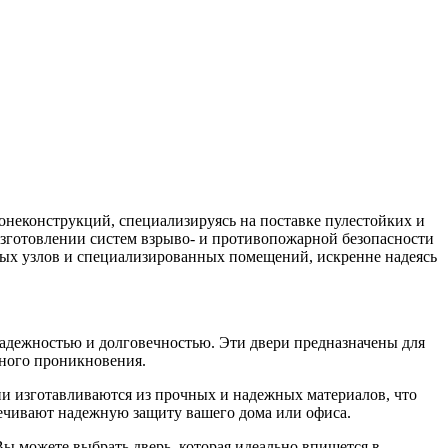
неконструкций, специализируясь на поставке пулестойких и
зготовлении систем взрыво- и противопожарной безопасности
вых узлов и специализированных помещений, искренне надеясь
адежностью и долговечностью. Эти двери предназначены для
нного проникновения.
и изготавливаются из прочных и надежных материалов, что
ечивают надежную защиту вашего дома или офиса.
 можете выбрать дверь, которая идеально впишется в