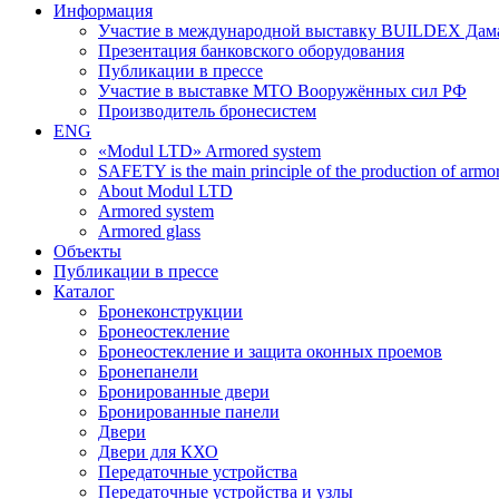
Информация
Участие в международной выставку BUILDEX Дам
Презентация банковского оборудования
Публикации в прессе
Участие в выставке МТО Вооружённых сил РФ
Производитель бронесистем
ENG
«Modul LTD» Armored system
SAFETY is the main principle of the production of armor 
About Modul LTD
Armored system
Armored glass
Объекты
Публикации в прессе
Каталог
Бронеконструкции
Бронеостекление
Бронеостекление и защита оконных проемов
Бронепанели
Бронированные двери
Бронированные панели
Двери
Двери для КХО
Передаточные устройства
Передаточные устройства и узлы