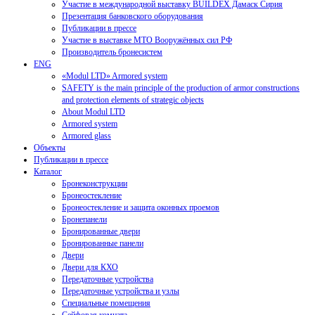
Участие в международной выставку BUILDEX Дамаск Сирия
Презентация банковского оборудования
Публикации в прессе
Участие в выставке МТО Вооружённых сил РФ
Производитель бронесистем
ENG
«Modul LTD» Armored system
SAFETY is the main principle of the production of armor constructions
and protection elements of strategic objects
About Modul LTD
Armored system
Armored glass
Объекты
Публикации в прессе
Каталог
Бронеконструкции
Бронеостекление
Бронеостекление и защита оконных проемов
Бронепанели
Бронированные двери
Бронированные панели
Двери
Двери для КХО
Передаточные устройства
Передаточные устройства и узлы
Специальные помещения