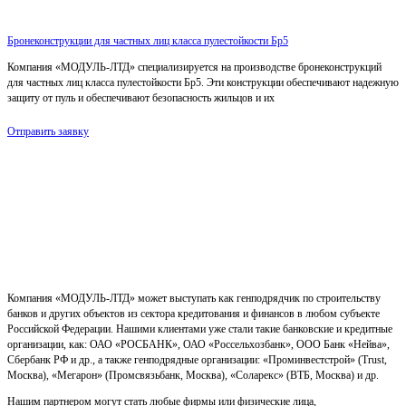
Бронеконструкции для частных лиц класса пулестойкости Бр5
Компания «МОДУЛЬ-ЛТД» специализируется на производстве бронеконструкций
для частных лиц класса пулестойкости Бр5. Эти конструкции обеспечивают надежную
защиту от пуль и обеспечивают безопасность жильцов и их
Отправить заявку
Компания «МОДУЛЬ-ЛТД» может выступать как генподрядчик по строительству
банков и других объектов из сектора кредитования и финансов в любом субъекте
Российской Федерации. Нашими клиентами уже стали такие банковские и кредитные
организации, как: ОАО «РОСБАНК», ОАО «Россельхозбанк», ООО Банк «Нейва»,
Сбербанк РФ и др., а также генподрядные организации: «Проминвестстрой» (Trust,
Москва), «Мегарон» (Промсвязьбанк, Москва), «Соларекс» (ВТБ, Москва) и др.
Нашим партнером могут стать любые фирмы или физические лица,