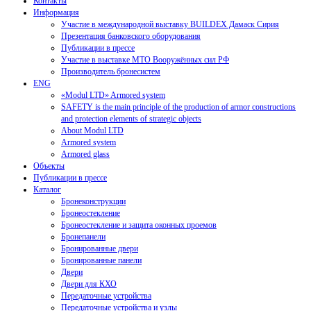
Контакты
Информация
Участие в международной выставку BUILDEX Дамаск Сирия
Презентация банковского оборудования
Публикации в прессе
Участие в выставке МТО Вооружённых сил РФ
Производитель бронесистем
ENG
«Modul LTD» Armored system
SAFETY is the main principle of the production of armor constructions
and protection elements of strategic objects
About Modul LTD
Armored system
Armored glass
Объекты
Публикации в прессе
Каталог
Бронеконструкции
Бронеостекление
Бронеостекление и защита оконных проемов
Бронепанели
Бронированные двери
Бронированные панели
Двери
Двери для КХО
Передаточные устройства
Передаточные устройства и узлы