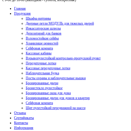
с 9-00 до 18-00 (выходной - суббота, воскресенье)
Главная
Продукция
Шкафы-витрины
Дверные петли МОДУЛЬ для тяжелых дверей
Инкассаторские шлюзы
Депозитарий для банков
Взломостойкие сейфы
Хранилище ценностей
Сейфовая комната
Кассовые кабины
Взрывопулестойкий контрольно-пропускной пункт
Передаточные лотки
Кассовые передаточные лотки
Наблюдательная будка
Посты охраны и наблюдательные вышки
Бронированные двери
Бронестекло пулестойкое
Бронированные окна для дома
Бронированные двери для домов и квартир
Сейфовая комната
Щит пулестойкий передвижной на шасси
Отзывы
Сертификаты
Контакты
Информация