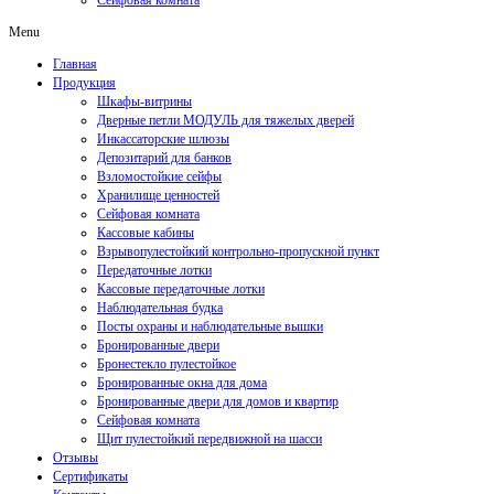
Сейфовая комната
Menu
Главная
Продукция
Шкафы-витрины
Дверные петли МОДУЛЬ для тяжелых дверей
Инкассаторские шлюзы
Депозитарий для банков
Взломостойкие сейфы
Хранилище ценностей
Сейфовая комната
Кассовые кабины
Взрывопулестойкий контрольно-пропускной пункт
Передаточные лотки
Кассовые передаточные лотки
Наблюдательная будка
Посты охраны и наблюдательные вышки
Бронированные двери
Бронестекло пулестойкое
Бронированные окна для дома
Бронированные двери для домов и квартир
Сейфовая комната
Щит пулестойкий передвижной на шасси
Отзывы
Сертификаты