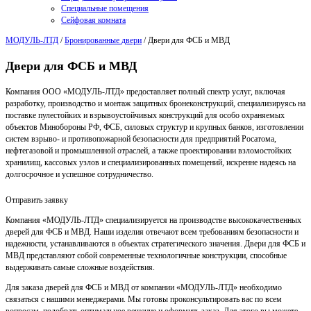
Специальные помещения
Сейфовая комната
МОДУЛЬ-ЛТД
/
Бронированные двери
/
Двери для ФСБ и МВД
Двери для ФСБ и МВД
Компания ООО «МОДУЛЬ-ЛТД» предоставляет полный спектр услуг, включая
разработку, производство и монтаж защитных бронеконструкций, специализируясь на
поставке пулестойких и взрывоустойчивых конструкций для особо охраняемых
объектов Минобороны РФ, ФСБ, силовых структур и крупных банков, изготовлении
систем взрыво- и противопожарной безопасности для предприятий Росатома,
нефтегазовой и промышленной отраслей, а также проектировании взломостойких
хранилищ, кассовых узлов и специализированных помещений, искренне надеясь на
долгосрочное и успешное сотрудничество.
Отправить заявку
Компания «МОДУЛЬ-ЛТД» специализируется на производстве высококачественных
дверей для ФСБ и МВД. Наши изделия отвечают всем требованиям безопасности и
надежности, устанавливаются в объектах стратегического значения. Двери для ФСБ и
МВД представляют собой современные технологичные конструкции, способные
выдерживать самые сложные воздействия.
Для заказа дверей для ФСБ и МВД от компании «МОДУЛЬ-ЛТД» необходимо
связаться с нашими менеджерами. Мы готовы проконсультировать вас по всем