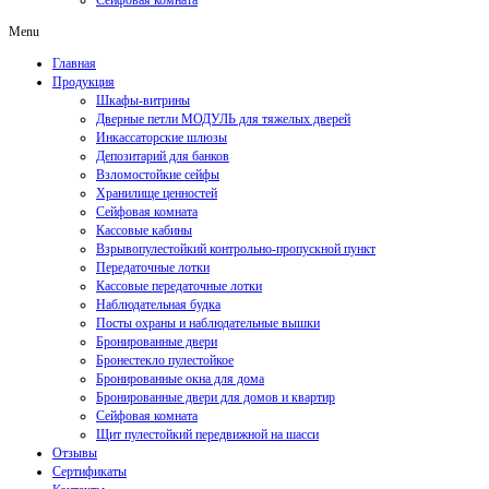
Сейфовая комната
Menu
Главная
Продукция
Шкафы-витрины
Дверные петли МОДУЛЬ для тяжелых дверей
Инкассаторские шлюзы
Депозитарий для банков
Взломостойкие сейфы
Хранилище ценностей
Сейфовая комната
Кассовые кабины
Взрывопулестойкий контрольно-пропускной пункт
Передаточные лотки
Кассовые передаточные лотки
Наблюдательная будка
Посты охраны и наблюдательные вышки
Бронированные двери
Бронестекло пулестойкое
Бронированные окна для дома
Бронированные двери для домов и квартир
Сейфовая комната
Щит пулестойкий передвижной на шасси
Отзывы
Сертификаты