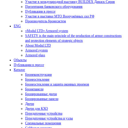
Участие в международной выставку BUILDEX Дамаск Сирия
Презентация банковского оборудования
Публикации в прессе
Участие в выставке МТО Вооружённых сил РФ
Производитель бронесистем
ENG
«Modul LTD» Armored system
SAFETY is the main principle of the production of armor constructions
and protection elements of strategic objects
About Modul LTD
Armored system
Armored glass
Объекты
Публикации в прессе
Каталог
Бронеконструкции
Бронеостекление
Бронеостекление и защита оконных проемов
Бронепанели
Бронированные двери
Бронированные панели
Двери
Двери для КХО
Передаточные устройства
Передаточные устройства и узлы
Специальные помещения