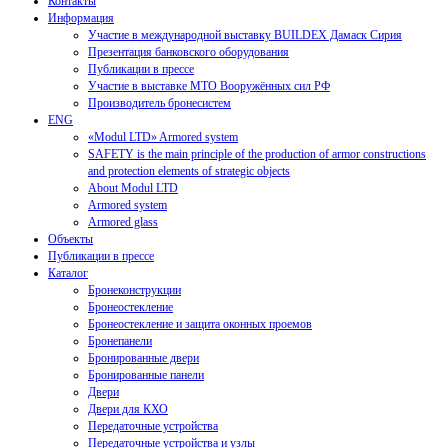
Контакты
Информация
Участие в международной выставку BUILDEX Дамаск Сирия
Презентация банковского оборудования
Публикации в прессе
Участие в выставке МТО Вооружённых сил РФ
Производитель бронесистем
ENG
«Modul LTD» Armored system
SAFETY is the main principle of the production of armor constructions
and protection elements of strategic objects
About Modul LTD
Armored system
Armored glass
Объекты
Публикации в прессе
Каталог
Бронеконструкции
Бронеостекление
Бронеостекление и защита оконных проемов
Бронепанели
Бронированные двери
Бронированные панели
Двери
Двери для КХО
Передаточные устройства
Передаточные устройства и узлы