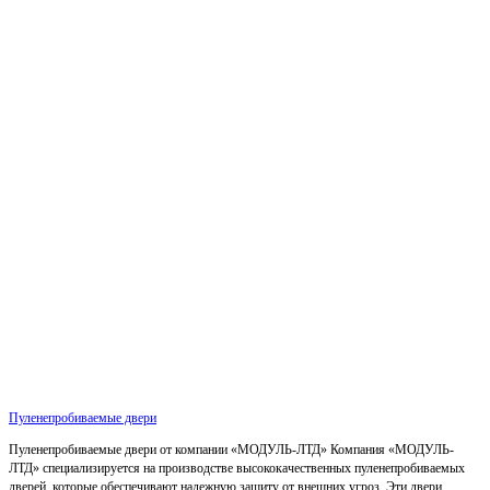
Пуленепробиваемые двери
Пуленепробиваемые двери от компании «МОДУЛЬ-ЛТД» Компания «МОДУЛЬ-
ЛТД» специализируется на производстве высококачественных пуленепробиваемых
дверей, которые обеспечивают надежную защиту от внешних угроз. Эти двери