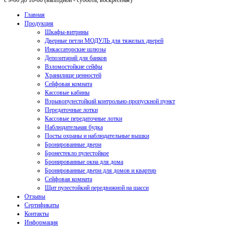
с 9-00 до 18-00 (выходной - суббота, воскресенье)
Главная
Продукция
Шкафы-витрины
Дверные петли МОДУЛЬ для тяжелых дверей
Инкассаторские шлюзы
Депозитарий для банков
Взломостойкие сейфы
Хранилище ценностей
Сейфовая комната
Кассовые кабины
Взрывопулестойкий контрольно-пропускной пункт
Передаточные лотки
Кассовые передаточные лотки
Наблюдательная будка
Посты охраны и наблюдательные вышки
Бронированные двери
Бронестекло пулестойкое
Бронированные окна для дома
Бронированные двери для домов и квартир
Сейфовая комната
Щит пулестойкий передвижной на шасси
Отзывы
Сертификаты
Контакты
Информация