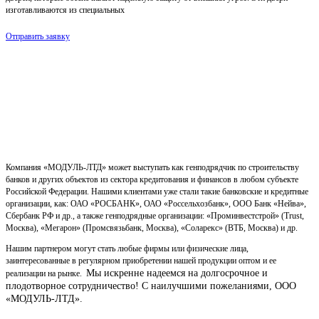
изготавливаются из специальных
Отправить заявку
Компания «МОДУЛЬ-ЛТД» может выступать как генподрядчик по строительству
банков и других объектов из сектора кредитования и финансов в любом субъекте
Российской Федерации. Нашими клиентами уже стали такие банковские и кредитные
организации, как: ОАО «РОСБАНК», ОАО «Россельхозбанк», ООО Банк «Нейва»,
Сбербанк РФ и др., а также генподрядные организации: «Проминвестстрой» (Trust,
Москва), «Мегарон» (Промсвязьбанк, Москва), «Соларекс» (ВТБ, Москва) и др.
Нашим партнером могут стать любые фирмы или физические лица,
заинтересованные в регулярном приобретении нашей продукции оптом и ее
Мы искренне надеемся на долгосрочное и
реализации на рынке.
плодотворное сотрудничество!
С наилучшими пожеланиями, ООО
«МОДУЛЬ-ЛТД».