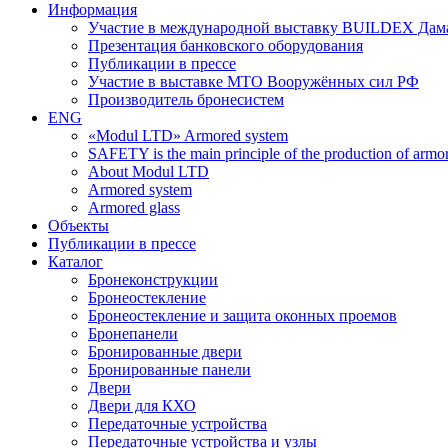
Информация
Участие в международной выставку BUILDEX Дам
Презентация банковского оборудования
Публикации в прессе
Участие в выставке МТО Вооружённых сил РФ
Производитель бронесистем
ENG
«Modul LTD» Armored system
SAFETY is the main principle of the production of armor 
About Modul LTD
Armored system
Armored glass
Объекты
Публикации в прессе
Каталог
Бронеконструкции
Бронеостекление
Бронеостекление и защита оконных проемов
Бронепанели
Бронированные двери
Бронированные панели
Двери
Двери для КХО
Передаточные устройства
Передаточные устройства и узлы