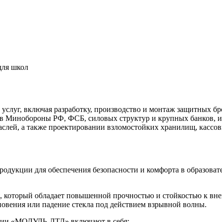
для школ
уг, включая разработку, производство и монтаж защитных бро
в Минобороны РФ, ФСБ, силовых структур и крупных банков, и
аслей, а также проектировании взломостойких хранилищ, кассо
дукции для обеспечения безопасности и комфорта в образоват
, который обладает повышенной прочностью и стойкостью к вне
новения или падение стекла под действием взрывной волны.
ании «МОДУЛЬ-ЛТД» включают в себя: