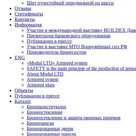
Щит пулестойкий передвижной на шасси
Отзывы
Сертификаты
Контакты
Информация
Участие в международной выставку BUILDEX Дам
Презентация банковского оборудования
Публикации в прессе
Участие в выставке МТО Вооружённых сил РФ
Производитель бронесистем
ENG
«Modul LTD» Armored system
SAFETY is the main principle of the production of armor 
About Modul LTD
Armored system
Armored glass
Объекты
Публикации в прессе
Каталог
Бронеконструкции
Бронеостекление
Бронеостекление и защита оконных проемов
Бронепанели
Бронированные двери
Бронированные панели