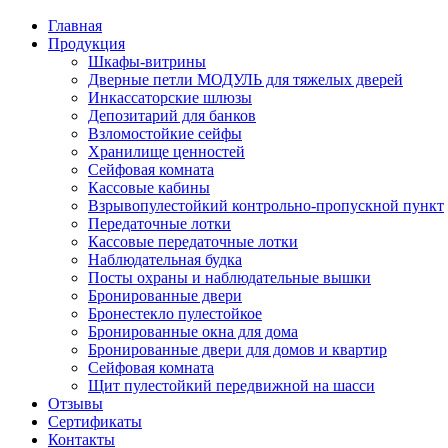
Главная
Продукция
Шкафы-витрины
Дверные петли МОДУЛЬ для тяжелых дверей
Инкассаторские шлюзы
Депозитарий для банков
Взломостойкие сейфы
Хранилище ценностей
Сейфовая комната
Кассовые кабины
Взрывопулестойкий контрольно-пропускной пункт
Передаточные лотки
Кассовые передаточные лотки
Наблюдательная будка
Посты охраны и наблюдательные вышки
Бронированные двери
Бронестекло пулестойкое
Бронированные окна для дома
Бронированные двери для домов и квартир
Сейфовая комната
Щит пулестойкий передвижной на шасси
Отзывы
Сертификаты
Контакты