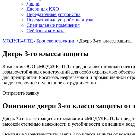
Двери
Двери для КХО
Передаточные устройства
Передаточные устройства и узлы
Специальные помещения
Сейфовая комната
МОДУЛЬ-ЛТД
/
Бронеконструкции
/
Дверь 3-го класса защиты
Дверь 3-го класса защиты
Компания ООО «МОДУЛЬ-ЛТД» предоставляет полный спектр усл
взрывоустойчивых конструкций для особо охраняемых объекто
для предприятий Росатома, нефтегазовой и промышленной отр
на долгосрочное и успешное сотрудничество.
Отправить заявку
Описание двери 3-го класса защиты 
Дверь 3-го класса защиты от компании «МОДУЛЬ-ЛТД» представ
высокой степенью надежности и устойчивости к внешним возд
Основные характеристики двери 3-го класса защиты от компа