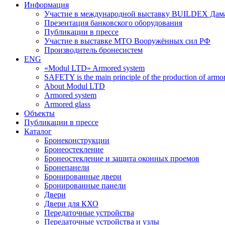
Информация
Участие в международной выставку BUILDEX Дам
Презентация банковского оборудования
Публикации в прессе
Участие в выставке МТО Вооружённых сил РФ
Производитель бронесистем
ENG
«Modul LTD» Armored system
SAFETY is the main principle of the production of armor 
About Modul LTD
Armored system
Armored glass
Объекты
Публикации в прессе
Каталог
Бронеконструкции
Бронеостекление
Бронеостекление и защита оконных проемов
Бронепанели
Бронированные двери
Бронированные панели
Двери
Двери для КХО
Передаточные устройства
Передаточные устройства и узлы