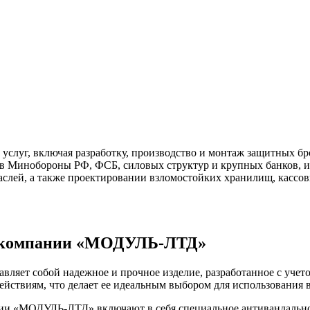
уг, включая разработку, производство и монтаж защитных бро
в Минобороны РФ, ФСБ, силовых структур и крупных банков, и
аслей, а также проектировании взломостойких хранилищ, кассо
от компании «МОДУЛЬ-ЛТД»
ляет собой надежное и прочное изделие, разработанное с учето
ействиям, что делает ее идеальным выбором для использования
нии «МОДУЛЬ-ЛТД» включают в себя специальное антивандальное