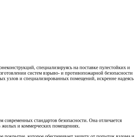
неконструкций, специализируясь на поставке пулестойких и
зготовлении систем взрыво- и противопожарной безопасности
вых узлов и специализированных помещений, искренне надеясь
м современных стандартов безопасности. Она отличается
 в жилых и коммерческих помещениях.
 покрытие, которое обеспечивает защиту от попыток взлома и