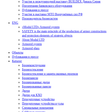
Участие в международной выставку BUILDEX Дамаск Сирия
Презентация банковского оборудования
Публикации в прессе
Участие в выставке МТО Вооружённых сил РФ
Производитель бронесистем
ENG
«Modul LTD» Armored system
SAFETY is the main principle of the production of armor constructions
and protection elements of strategic objects
About Modul LTD
Armored system
Armored glass
Объекты
Публикации в прессе
Каталог
Бронеконструкции
Бронеостекление
Бронеостекление и защита оконных проемов
Бронепанели
Бронированные двери
Бронированные панели
Двери
Двери для КХО
Передаточные устройства
Передаточные устройства и узлы
Специальные помещения