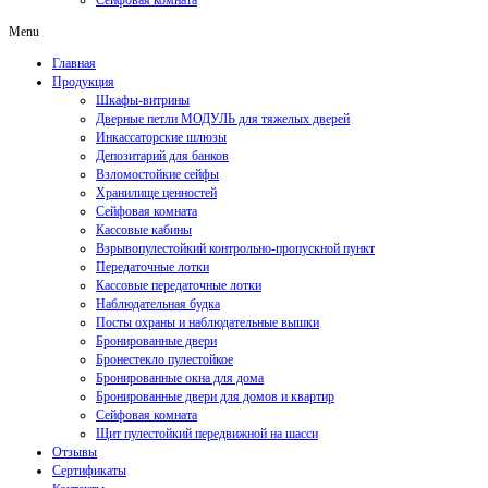
Сейфовая комната
Menu
Главная
Продукция
Шкафы-витрины
Дверные петли МОДУЛЬ для тяжелых дверей
Инкассаторские шлюзы
Депозитарий для банков
Взломостойкие сейфы
Хранилище ценностей
Сейфовая комната
Кассовые кабины
Взрывопулестойкий контрольно-пропускной пункт
Передаточные лотки
Кассовые передаточные лотки
Наблюдательная будка
Посты охраны и наблюдательные вышки
Бронированные двери
Бронестекло пулестойкое
Бронированные окна для дома
Бронированные двери для домов и квартир
Сейфовая комната
Щит пулестойкий передвижной на шасси
Отзывы
Сертификаты