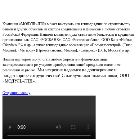
Компания «МОДУЛЬ-ЛТД» может выступать как генподрядчик по строительству
банков и других объектов из сектора кредитования и финансов в любом субъекте
Российской Федерации. Нашими клиентами уже стали такие банковские и кредитные
организации, как: ОАО «РОСБАНК», ОАО «Россельхозбанк», ООО Банк «Нейва»,
Сбербанк РФ и др., а также генподрядные организации: «Проминвестстрой» (Trust,
Москва), «Мегарон» (Промсвязьбанк, Москва), «Соларекс» (ВТБ, Москва) и др.
Нашим партнером могут стать любые фирмы или физические лица,
заинтересованные в регулярном приобретении нашей продукции оптом и ее
Мы искренне надеемся на долгосрочное и
реализации на рынке.
плодотворное сотрудничество!
С наилучшими пожеланиями, ООО
«МОДУЛЬ-ЛТД».
Отправить заявку