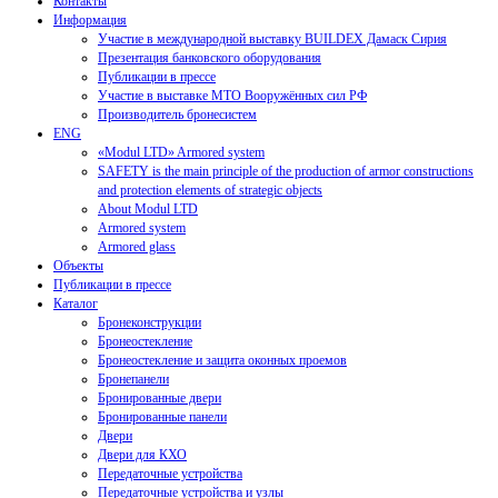
Контакты
Информация
Участие в международной выставку BUILDEX Дамаск Сирия
Презентация банковского оборудования
Публикации в прессе
Участие в выставке МТО Вооружённых сил РФ
Производитель бронесистем
ENG
«Modul LTD» Armored system
SAFETY is the main principle of the production of armor constructions
and protection elements of strategic objects
About Modul LTD
Armored system
Armored glass
Объекты
Публикации в прессе
Каталог
Бронеконструкции
Бронеостекление
Бронеостекление и защита оконных проемов
Бронепанели
Бронированные двери
Бронированные панели
Двери
Двери для КХО
Передаточные устройства
Передаточные устройства и узлы