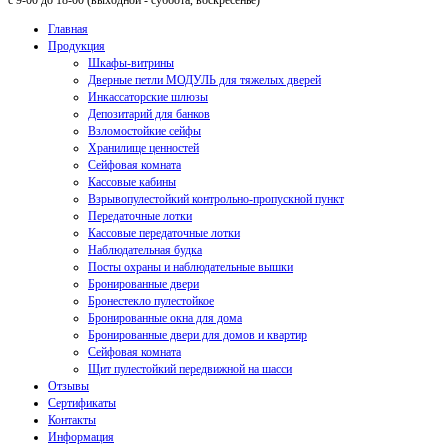
с 9-00 до 18-00 (выходной - суббота, воскресенье)
Главная
Продукция
Шкафы-витрины
Дверные петли МОДУЛЬ для тяжелых дверей
Инкассаторские шлюзы
Депозитарий для банков
Взломостойкие сейфы
Хранилище ценностей
Сейфовая комната
Кассовые кабины
Взрывопулестойкий контрольно-пропускной пункт
Передаточные лотки
Кассовые передаточные лотки
Наблюдательная будка
Посты охраны и наблюдательные вышки
Бронированные двери
Бронестекло пулестойкое
Бронированные окна для дома
Бронированные двери для домов и квартир
Сейфовая комната
Щит пулестойкий передвижной на шасси
Отзывы
Сертификаты
Контакты
Информация