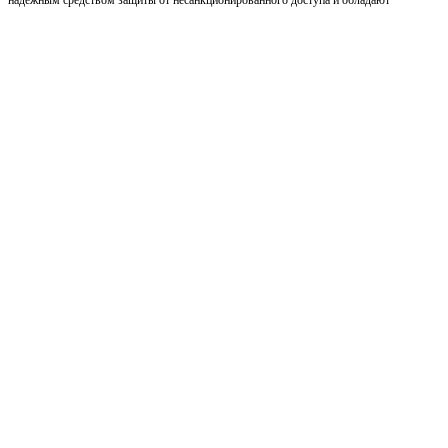
надежным средством защиты от несанкционированного доступа и обладают