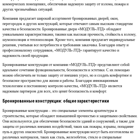
коммерческих помещениях, обеспечивая надежную защиту от взлома, пожара и
других чрезвычайных ситуаций.
Компания предлагает широкий ассортимент бронированных дверей, окон,
перегородок и других конструкций, которые отвечают самым высоким стандартам
качества и безопасности. Бронированные двери «МОДУЛЬ-ЛТД» обладают
уникальными характеристиками, такими как высокая прочность, стойкость к взлому,
шумоизоляция и теплоизоляция. Кроме того, компания предлагает индивидуальные
решения, учитывая все потребности и требования заказчика. Благодаря опыту и
профессионализму сотрудников, «МОДУЛЬ-ЛТД» гарантирует качество и
надежность своей продукции.
Бронированные конструкции от компании «МОДУЛЬ-ЛТД» представляют собой
идеальное сочетание функциональности, безопасности и эстетики. С их помощью
можно обеспечить не только защиту от внешних угроз, но и создать комфортное и
безопасное пространство для жизни и работы. Благодаря инновационным
технологиям и постоянному контролю качества, «МОДУЛЬ-ЛТД» является
надежным партнером для всех, кто ценит безопасность и комфорт.
Бронированные конструкции: общие характеристики
Бронированные конструкции – это специальные элементы архитектуры и
строительства, которые обладают повышенной прочностью и защитными свойствами.
Они используются для обеспечения безопасности зданий и сооружений, а также для
защиты от различных внешних воздействий, таких как пожары, взрывы, попадание
пуль и других опасностей. Бронированные конструкции могут быть изготовлены из
различных материалов, таких как сталь, железобетон, стекло и специальные