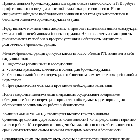
Процесс монтажа бронеконструкции для судов класса взломостойкости Р7В требует
профессионального подхода и высокой квалификации специалистов. Наши
специалисты обладают необходимыми знаниями и опытом для качественного и
безопасного монтажа бронеконструкций на судне.
Перед началом монтажа наши специалисты проводят тщательный анализ конструкции
судна и особенностей монтажа бронеконструкции. Это позволяет минимизировать
риски возможных проблем в процессе установки и обеспечить надежность и
долговечность бронеконструкции.
Монтаж бронеконструкции для судов класса взломостойкости Р7В включает в себя
следующие этапы:
1. Подготовка рабочей зоны и оборудования.
2. Установка крепежных элементов и основы для бронеконструкции.
3. Установка самой бронеконструкции с соблюдением всех технических требований и
нормативов.
4. Проверка качества монтажа и проведение необходимых испытаний.
После завершения монтажа наши специалисты осуществляют контрольное
обследование бронеконструкции и проводят необходимые корректировки для
обеспечения ее оптимальной работы и безопасности.
Компания «МОДУЛЬ-ЛТД» гарантирует высокое качество монтажа
бронеконструкции для судов класса взломостойкости Р7В и предоставляет гарантию
на свои работы. Мы стремимся к тому, чтобы каждый наш проект был выполнен в
срок и соответствовал самым высоким стандартам качества и безопасности.
Обратившись к нам, вы можете быть уверены в надежности и профессионализме