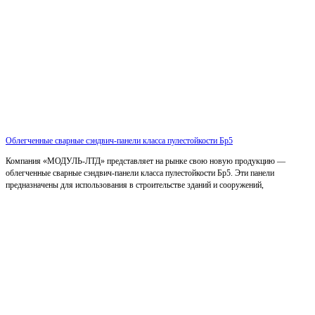
Облегченные сварные сэндвич-панели класса пулестойкости Бр5
Компания «МОДУЛЬ-ЛТД» представляет на рынке свою новую продукцию —
облегченные сварные сэндвич-панели класса пулестойкости Бр5. Эти панели
предназначены для использования в строительстве зданий и сооружений,