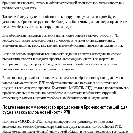
бронированные стали, которые обладают высокой прочностью и устойчивостью к
различным видам атак.
Также необходимо учесть особенности конструкции судна, на котором будет
установлена бронеконструкция. Необходимо обеспечить правильное распределение
веса и удобство монтажа конструкции на судне.
Для обеспечения высокой степени защиты судов класса взломостойкости Р7В,
необходимо также предусмотреть возможность установки дополнительных
элементов защиты, таких как камеры видеонаблюдения, датчики движения и т.д.
Важным этапом разработки технического задания является определение сроков
выполнения работы и бюджета проекта. Необходимо учесть все затраты на
материалы, трудовые ресурсы и другие расходы, чтобы обеспечить успешное
выполнение проекта в срок и в рамках бюджета.
В заключение, разработка технического задания на бронеконструкцию для судов
класса взломостойкости Р7В требует комплексного подхода и внимательного
изучения всех аспектов проекта. Компания «МОДУЛЬ-ЛТД» готова предложить свои
профессиональные услуги по разработке и изготовлению бронеконструкций,
отвечающих самым высоким требованиям безопасности и надежности.
Подготовка коммерческого предложения Бронеконструкций для
судов класса взломостойкости Р7В
Компания «МОДУЛЬ-ЛТД» специализируется на производстве и поставке
высококачественных бронеконструкций для судов класса взломостойкости Р7В.
Наша компания имеет богатый опыт в этой области и готова предложить вам самые