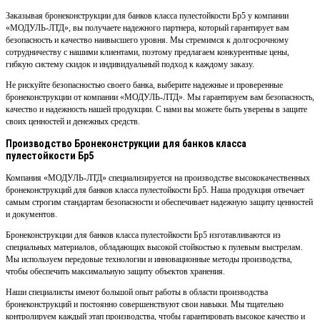
Заказывая бронеконструкции для банков класса пулестойкости Бр5 у компании
«МОДУЛЬ-ЛТД», вы получаете надежного партнера, который гарантирует вам
безопасность и качество наивысшего уровня. Мы стремимся к долгосрочному
сотрудничеству с нашими клиентами, поэтому предлагаем конкурентные цены,
гибкую систему скидок и индивидуальный подход к каждому заказу.
Не рискуйте безопасностью своего банка, выберите надежные и проверенные
бронеконструкции от компании «МОДУЛЬ-ЛТД». Мы гарантируем вам безопасность,
качество и надежность нашей продукции. С нами вы можете быть уверены в защите
своих ценностей и денежных средств.
Производство Бронеконструкции для банков класса
пулестойкости Бр5
Компания «МОДУЛЬ-ЛТД» специализируется на производстве высококачественных
бронеконструкций для банков класса пулестойкости Бр5. Наша продукция отвечает
самым строгим стандартам безопасности и обеспечивает надежную защиту ценностей
и документов.
Бронеконструкции для банков класса пулестойкости Бр5 изготавливаются из
специальных материалов, обладающих высокой стойкостью к пулевым выстрелам.
Мы используем передовые технологии и инновационные методы производства,
чтобы обеспечить максимальную защиту объектов хранения.
Наши специалисты имеют большой опыт работы в области производства
бронеконструкций и постоянно совершенствуют свои навыки. Мы тщательно
контролируем каждый этап производства, чтобы гарантировать высокое качество и