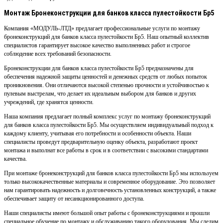
Монтаж Бронеконструкции для банков класса пулестойкости Бр5
Компания «МОДУЛЬ-ЛТД» предлагает профессиональные услуги по монтажу
бронеконструкций для банков класса пулестойкости Бр5. Наш опытный коллектив
специалистов гарантирует высокое качество выполненных работ и строгое
соблюдение всех требований безопасности.
Бронеконструкции для банков класса пулестойкости Бр5 предназначены для
обеспечения надежной защиты ценностей и денежных средств от любых попыток
проникновения. Они отличаются высокой степенью прочности и устойчивостью к
пулевым выстрелам, что делает их идеальным выбором для банков и других
учреждений, где хранятся ценности.
Наша компания предлагает полный комплекс услуг по монтажу бронеконструкций
для банков класса пулестойкости Бр5. Мы осуществляем индивидуальный подход к
каждому клиенту, учитывая его потребности и особенности объекта. Наши
специалисты проведут предварительную оценку объекта, разработают проект
монтажа и выполнат все работы в срок и в соответствии с высокими стандартами
качества.
При монтаже бронеконструкций для банков класса пулестойкости Бр5 мы используем
только высококачественные материалы и современное оборудование. Это позволяет
нам гарантировать надежность и долговечность установленных конструкций, а также
обеспечивает защиту от несанкционированного доступа.
Наши специалисты имеют большой опыт работы с бронеконструкциями и прошли
специальное обучение по монтажу и обслуживанию такого оборудования. Мы следим