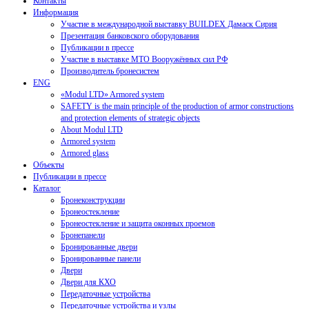
Контакты
Информация
Участие в международной выставку BUILDEX Дамаск Сирия
Презентация банковского оборудования
Публикации в прессе
Участие в выставке МТО Вооружённых сил РФ
Производитель бронесистем
ENG
«Modul LTD» Armored system
SAFETY is the main principle of the production of armor constructions
and protection elements of strategic objects
About Modul LTD
Armored system
Armored glass
Объекты
Публикации в прессе
Каталог
Бронеконструкции
Бронеостекление
Бронеостекление и защита оконных проемов
Бронепанели
Бронированные двери
Бронированные панели
Двери
Двери для КХО
Передаточные устройства
Передаточные устройства и узлы