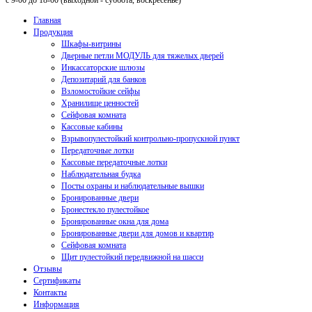
с 9-00 до 18-00 (выходной - суббота, воскресенье)
Главная
Продукция
Шкафы-витрины
Дверные петли МОДУЛЬ для тяжелых дверей
Инкассаторские шлюзы
Депозитарий для банков
Взломостойкие сейфы
Хранилище ценностей
Сейфовая комната
Кассовые кабины
Взрывопулестойкий контрольно-пропускной пункт
Передаточные лотки
Кассовые передаточные лотки
Наблюдательная будка
Посты охраны и наблюдательные вышки
Бронированные двери
Бронестекло пулестойкое
Бронированные окна для дома
Бронированные двери для домов и квартир
Сейфовая комната
Щит пулестойкий передвижной на шасси
Отзывы
Сертификаты
Контакты
Информация