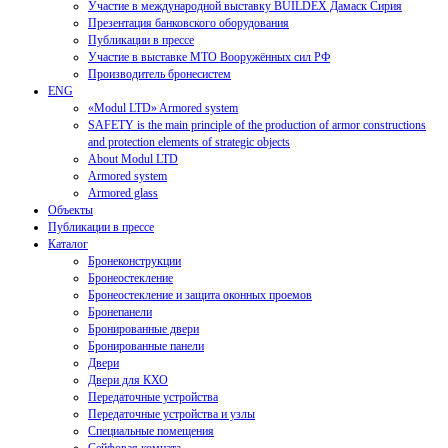
Участие в международной выставку BUILDEX Дамаск Сирия
Презентация банковского оборудования
Публикации в прессе
Участие в выставке МТО Вооружённых сил РФ
Производитель бронесистем
ENG
«Modul LTD» Armored system
SAFETY is the main principle of the production of armor constructions
and protection elements of strategic objects
About Modul LTD
Armored system
Armored glass
Объекты
Публикации в прессе
Каталог
Бронеконструкции
Бронеостекление
Бронеостекление и защита оконных проемов
Бронепанели
Бронированные двери
Бронированные панели
Двери
Двери для КХО
Передаточные устройства
Передаточные устройства и узлы
Специальные помещения