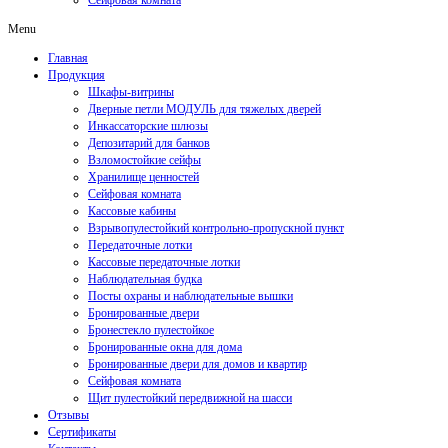
Сейфовая комната
Menu
Главная
Продукция
Шкафы-витрины
Дверные петли МОДУЛЬ для тяжелых дверей
Инкассаторские шлюзы
Депозитарий для банков
Взломостойкие сейфы
Хранилище ценностей
Сейфовая комната
Кассовые кабины
Взрывопулестойкий контрольно-пропускной пункт
Передаточные лотки
Кассовые передаточные лотки
Наблюдательная будка
Посты охраны и наблюдательные вышки
Бронированные двери
Бронестекло пулестойкое
Бронированные окна для дома
Бронированные двери для домов и квартир
Сейфовая комната
Щит пулестойкий передвижной на шасси
Отзывы
Сертификаты