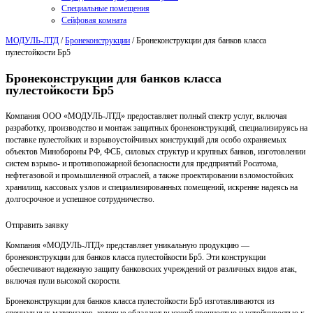
Специальные помещения
Сейфовая комната
МОДУЛЬ-ЛТД
/
Бронеконструкции
/
Бронеконструкции для банков класса
пулестойкости Бр5
Бронеконструкции для банков класса
пулестойкости Бр5
Компания ООО «МОДУЛЬ-ЛТД» предоставляет полный спектр услуг, включая
разработку, производство и монтаж защитных бронеконструкций, специализируясь на
поставке пулестойких и взрывоустойчивых конструкций для особо охраняемых
объектов Минобороны РФ, ФСБ, силовых структур и крупных банков, изготовлении
систем взрыво- и противопожарной безопасности для предприятий Росатома,
нефтегазовой и промышленной отраслей, а также проектировании взломостойких
хранилищ, кассовых узлов и специализированных помещений, искренне надеясь на
долгосрочное и успешное сотрудничество.
Отправить заявку
Компания «МОДУЛЬ-ЛТД» представляет уникальную продукцию —
бронеконструкции для банков класса пулестойкости Бр5. Эти конструкции
обеспечивают надежную защиту банковских учреждений от различных видов атак,
включая пули высокой скорости.
Бронеконструкции для банков класса пулестойкости Бр5 изготавливаются из