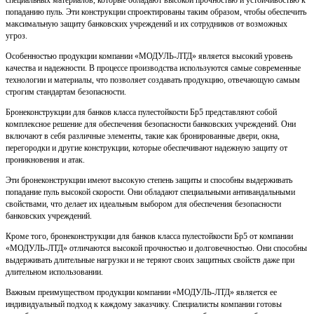
специальных материалов, которые обладают высокой прочностью и устойчивостью к
попаданию пуль. Эти конструкции спроектированы таким образом, чтобы обеспечить
максимальную защиту банковских учреждений и их сотрудников от возможных
угроз.
Особенностью продукции компании «МОДУЛЬ-ЛТД» является высокий уровень
качества и надежности. В процессе производства используются самые современные
технологии и материалы, что позволяет создавать продукцию, отвечающую самым
строгим стандартам безопасности.
Бронеконструкции для банков класса пулестойкости Бр5 представляют собой
комплексное решение для обеспечения безопасности банковских учреждений. Они
включают в себя различные элементы, такие как бронированные двери, окна,
перегородки и другие конструкции, которые обеспечивают надежную защиту от
проникновения и атак.
Эти бронеконструкции имеют высокую степень защиты и способны выдерживать
попадание пуль высокой скорости. Они обладают специальными антивандальными
свойствами, что делает их идеальным выбором для обеспечения безопасности
банковских учреждений.
Кроме того, бронеконструкции для банков класса пулестойкости Бр5 от компании
«МОДУЛЬ-ЛТД» отличаются высокой прочностью и долговечностью. Они способны
выдерживать длительные нагрузки и не теряют своих защитных свойств даже при
длительном использовании.
Важным преимуществом продукции компании «МОДУЛЬ-ЛТД» является ее
индивидуальный подход к каждому заказчику. Специалисты компании готовы