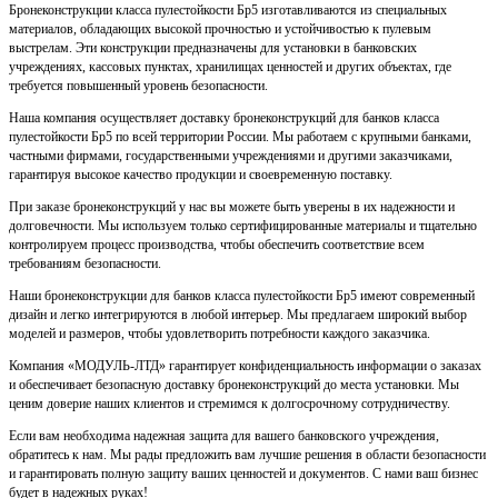
Бронеконструкции класса пулестойкости Бр5 изготавливаются из специальных
материалов, обладающих высокой прочностью и устойчивостью к пулевым
выстрелам. Эти конструкции предназначены для установки в банковских
учреждениях, кассовых пунктах, хранилищах ценностей и других объектах, где
требуется повышенный уровень безопасности.
Наша компания осуществляет доставку бронеконструкций для банков класса
пулестойкости Бр5 по всей территории России. Мы работаем с крупными банками,
частными фирмами, государственными учреждениями и другими заказчиками,
гарантируя высокое качество продукции и своевременную поставку.
При заказе бронеконструкций у нас вы можете быть уверены в их надежности и
долговечности. Мы используем только сертифицированные материалы и тщательно
контролируем процесс производства, чтобы обеспечить соответствие всем
требованиям безопасности.
Наши бронеконструкции для банков класса пулестойкости Бр5 имеют современный
дизайн и легко интегрируются в любой интерьер. Мы предлагаем широкий выбор
моделей и размеров, чтобы удовлетворить потребности каждого заказчика.
Компания «МОДУЛЬ-ЛТД» гарантирует конфиденциальность информации о заказах
и обеспечивает безопасную доставку бронеконструкций до места установки. Мы
ценим доверие наших клиентов и стремимся к долгосрочному сотрудничеству.
Если вам необходима надежная защита для вашего банковского учреждения,
обратитесь к нам. Мы рады предложить вам лучшие решения в области безопасности
и гарантировать полную защиту ваших ценностей и документов. С нами ваш бизнес
будет в надежных руках!