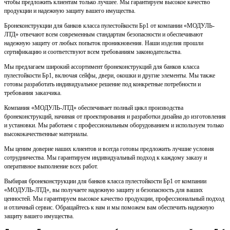
чтобы предложить клиентам только лучшее. Мы гарантируем высокое качество
продукции и надежную защиту вашего имущества.
Бронеконструкции для банков класса пулестойкости Бр1 от компании «МОДУЛЬ-
ЛТД» отвечают всем современным стандартам безопасности и обеспечивают
надежную защиту от любых попыток проникновения. Наши изделия прошли
сертификацию и соответствуют всем требованиям законодательства.
Мы предлагаем широкий ассортимент бронеконструкций для банков класса
пулестойкости Бр1, включая сейфы, двери, окошки и другие элементы. Мы также
готовы разработать индивидуальное решение под конкретные потребности и
требования заказчика.
Компания «МОДУЛЬ-ЛТД» обеспечивает полный цикл производства
бронеконструкций, начиная от проектирования и разработки дизайна до изготовления
и установки. Мы работаем с профессиональным оборудованием и используем только
высококачественные материалы.
Мы ценим доверие наших клиентов и всегда готовы предложить лучшие условия
сотрудничества. Мы гарантируем индивидуальный подход к каждому заказу и
оперативное выполнение всех работ.
Выбирая бронеконструкции для банков класса пулестойкости Бр1 от компании
«МОДУЛЬ-ЛТД», вы получаете надежную защиту и безопасность для ваших
ценностей. Мы гарантируем высокое качество продукции, профессиональный подход
и отличный сервис. Обращайтесь к нам и мы поможем вам обеспечить надежную
защиту вашего имущества.