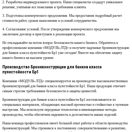
2. Разработка индивидуального проекта. Наши специалисты создадут уникальное
решение, учитывая все пожелания и требования клиента.
3. Подготовка коммерческого предложения. Мы предоставим подробный расчет
стоимости работ, сроков выполнения и условий сотрудничества.
4. Согласование условий. После утверждения коммерческого предложения мы
заключаем договор и приступаем к реализации проекта.
Не откладывайте на потом вопрос безопасности вашего бизнеса. Обратитесь к
профессионалам компании «МОДУЛЬ-ЛТД» и получите надежные бронеконструкции
для банков класса пулестойкости Бр1 уже сегодня! Вместе мы обеспечим защиту
вашего бизнеса на высшем уровне.
Производство Бронеконструкции для банков класса
пулестойкости Бр1
Компания «МОДУЛЬ-ЛТД» специализируется на производстве высококачественных
бронеконструкций для банков класса пулестойкости Бр1. Наша продукция отвечает
самым строгим требованиям безопасности и защиты ценностей.
Бронеконструкции для банков класса пулестойкости Бр1 изготавливаются из
специальных материалов, обладающих высокой прочностью и стойкостью к пулевым
выстрелам. Мы используем передовые технологии и инновационные методы
производства, чтобы обеспечить надежность и долговечность наших изделий.
Наша команда профессионалов имеет большой опыт работы в области производства
бронеконструкций. Мы стремимся к постоянному совершенствованию и развитию,