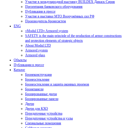
Участие в международной выставку BUILDEX Дамаск Сирия
Презентация банковского оборудования
Публикации в прессе
Участие в выставке МТО Вооружённых сил РФ
Производитель бронесистем
ENG
«Modul LTD» Armored system
SAFETY is the main principle of the production of armor constructions
and protection elements of strategic objects
About Modul LTD
Armored system
Armored glass
Объекты
Публикации в прессе
Каталог
Бронеконструкции
Бронеостекление
Бронеостекление и защита оконных проемов
Бронепанели
Бронированные двери
Бронированные панели
Двери
Двери для КХО
Передаточные устройства
Передаточные устройства и узлы
Специальные помещения