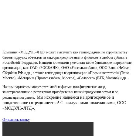
Компания «МОДУЛЬ-ЛТД» может выступать как генподрядчик по строительству
банков и других объектов из сектора кредитования и финансов в любом субъекте
Российской Федерации. Нашими клиентами уже стали такие банковские и кредитные
организации, как: ОАО «РОСБАНК», ОАО «Россельхозбанк», ООО Банк «Нейва»,
Сбербанк РФ и др., а также генподрядные организации: «Проминвестстрой» (Trust,
Москва), «Мегарон» (Промсвязьбанк, Москва), «Соларекс» (ВТБ, Москва) и др.
Нашим партнером могут стать любые фирмы или физические лица,
заинтересованные в регулярном приобретении нашей продукции оптом и ее
Мы искренне надеемся на долгосрочное и
реализации на рынке.
плодотворное сотрудничество!
С наилучшими пожеланиями, ООО
«МОДУЛЬ-ЛТД».
Отправить заявку