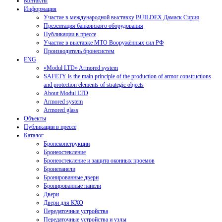
Контакты
Информация
Участие в международной выставку BUILDEX Дамаск Сирия
Презентация банковского оборудования
Публикации в прессе
Участие в выставке МТО Вооружённых сил РФ
Производитель бронесистем
ENG
«Modul LTD» Armored system
SAFETY is the main principle of the production of armor constructions
and protection elements of strategic objects
About Modul LTD
Armored system
Armored glass
Объекты
Публикации в прессе
Каталог
Бронеконструкции
Бронеостекление
Бронеостекление и защита оконных проемов
Бронепанели
Бронированные двери
Бронированные панели
Двери
Двери для КХО
Передаточные устройства
Передаточные устройства и узлы