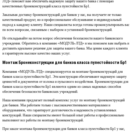
ЛТД» поможет вам обеспечить надежную защиту вашего банка с помощью
качественных бронеконструкций класса пулестойкости Бр1.
Заказывая доставку бронеконструкций для банков у нас, вы получаете не только
качественный продукт, но и профессиональное обслуживание и индивидуальный
подход к каждому клиенту. Наши специалисты всегда готовы проконсультировать вас
по всем вопросам, связанным с выбором и установкой бронеконструкций.
Не откладывайте на потом вопрос обеспечения безопасности вашего банковского
учреждения. Обратитесь в компанию «МОДУЛЬ-ЛТД» и мы поможем вам выбрать и
доставить идеальное решение для защиты вашего банка. Мы ценим каждого клиента
и гарантируем высокое качество наших услуг.
Монтаж Бронеконструкции для банков класса пулестойкости Бр1
Компания «МОДУЛЬ-ЛТД» специализируется на монтаже бронеконструкций для
банков класса пулестойкости Бр1. Эти конструкции обеспечивают надежную защиту
ценностей и документов от взлома и пульсового воздействия. Бронеконструкции для
банков класса пулестойкости Бр1 являются одним из самых надежных способов
обеспечения безопасности банковских учреждений.
Наша компания предлагает полный комплекс услуг по монтажу бронеконструкций
для банков. Мы работаем только с высококачественными материалами и
оборудованием, что гарантирует долговечность и надежность установленных
конструкций. Наши специалисты имеют большой опыт работы и профессионально
выполняют все работы по монтажу бронеконструкций.
При заказе монтажа бронеконструкции для банков класса пулестойкости Бр1 у нас,