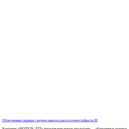
Облегченные сварные сэндвич-панели класса взломостойкости III
Компания «МОДУЛЬ-ЛТД» представляет новую продукцию — облегченные сварные