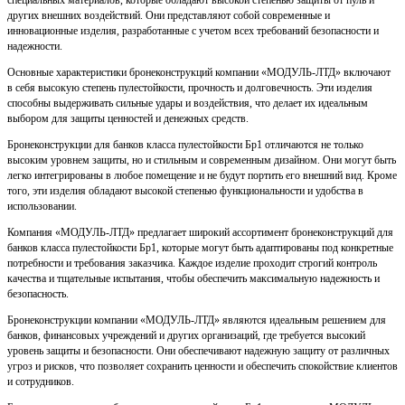
специальных материалов, которые обладают высокой степенью защиты от пуль и
других внешних воздействий. Они представляют собой современные и
инновационные изделия, разработанные с учетом всех требований безопасности и
надежности.
Основные характеристики бронеконструкций компании «МОДУЛЬ-ЛТД» включают
в себя высокую степень пулестойкости, прочность и долговечность. Эти изделия
способны выдерживать сильные удары и воздействия, что делает их идеальным
выбором для защиты ценностей и денежных средств.
Бронеконструкции для банков класса пулестойкости Бр1 отличаются не только
высоким уровнем защиты, но и стильным и современным дизайном. Они могут быть
легко интегрированы в любое помещение и не будут портить его внешний вид. Кроме
того, эти изделия обладают высокой степенью функциональности и удобства в
использовании.
Компания «МОДУЛЬ-ЛТД» предлагает широкий ассортимент бронеконструкций для
банков класса пулестойкости Бр1, которые могут быть адаптированы под конкретные
потребности и требования заказчика. Каждое изделие проходит строгий контроль
качества и тщательные испытания, чтобы обеспечить максимальную надежность и
безопасность.
Бронеконструкции компании «МОДУЛЬ-ЛТД» являются идеальным решением для
банков, финансовых учреждений и других организаций, где требуется высокий
уровень защиты и безопасности. Они обеспечивают надежную защиту от различных
угроз и рисков, что позволяет сохранить ценности и обеспечить спокойствие клиентов
и сотрудников.