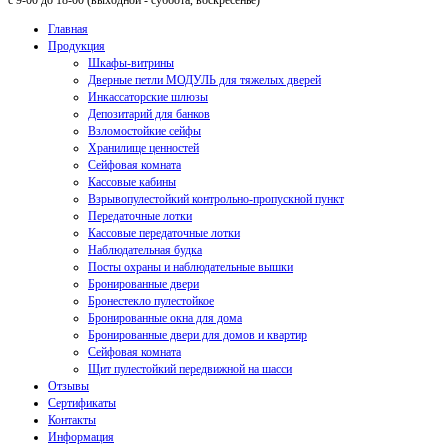
с 9-00 до 18-00 (выходной - суббота, воскресенье)
Главная
Продукция
Шкафы-витрины
Дверные петли МОДУЛЬ для тяжелых дверей
Инкассаторские шлюзы
Депозитарий для банков
Взломостойкие сейфы
Хранилище ценностей
Сейфовая комната
Кассовые кабины
Взрывопулестойкий контрольно-пропускной пункт
Передаточные лотки
Кассовые передаточные лотки
Наблюдательная будка
Посты охраны и наблюдательные вышки
Бронированные двери
Бронестекло пулестойкое
Бронированные окна для дома
Бронированные двери для домов и квартир
Сейфовая комната
Щит пулестойкий передвижной на шасси
Отзывы
Сертификаты
Контакты
Информация