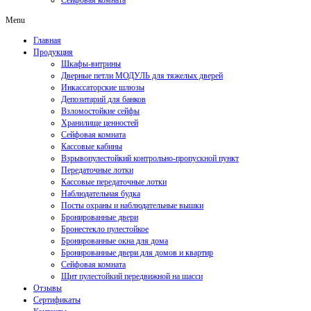
Сейфовая комната
Menu
Главная
Продукция
Шкафы-витрины
Дверные петли МОДУЛЬ для тяжелых дверей
Инкассаторские шлюзы
Депозитарий для банков
Взломостойкие сейфы
Хранилище ценностей
Сейфовая комната
Кассовые кабины
Взрывопулестойкий контрольно-пропускной пункт
Передаточные лотки
Кассовые передаточные лотки
Наблюдательная будка
Посты охраны и наблюдательные вышки
Бронированные двери
Бронестекло пулестойкое
Бронированные окна для дома
Бронированные двери для домов и квартир
Сейфовая комната
Щит пулестойкий передвижной на шасси
Отзывы
Сертификаты