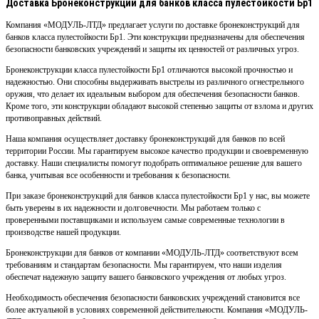
Доставка Бронеконструкции для банков класса пулестойкости Бр1
Компания «МОДУЛЬ-ЛТД» предлагает услуги по доставке бронеконструкций для
банков класса пулестойкости Бр1. Эти конструкции предназначены для обеспечения
безопасности банковских учреждений и защиты их ценностей от различных угроз.
Бронеконструкции класса пулестойкости Бр1 отличаются высокой прочностью и
надежностью. Они способны выдерживать выстрелы из различного огнестрельного
оружия, что делает их идеальным выбором для обеспечения безопасности банков.
Кроме того, эти конструкции обладают высокой степенью защиты от взлома и других
противоправных действий.
Наша компания осуществляет доставку бронеконструкций для банков по всей
территории России. Мы гарантируем высокое качество продукции и своевременную
доставку. Наши специалисты помогут подобрать оптимальное решение для вашего
банка, учитывая все особенности и требования к безопасности.
При заказе бронеконструкций для банков класса пулестойкости Бр1 у нас, вы можете
быть уверены в их надежности и долговечности. Мы работаем только с
проверенными поставщиками и используем самые современные технологии в
производстве нашей продукции.
Бронеконструкции для банков от компании «МОДУЛЬ-ЛТД» соответствуют всем
требованиям и стандартам безопасности. Мы гарантируем, что наши изделия
обеспечат надежную защиту вашего банковского учреждения от любых угроз.
Необходимость обеспечения безопасности банковских учреждений становится все
более актуальной в условиях современной действительности. Компания «МОДУЛЬ-