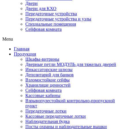
Двери
Двери для КХО
Передаточные устройства
Передаточные устройства и узлы
Специальные помещения
Сейфовая комната
Menu
Главная
Продукция
Шкафы-витрины
Дверные петли МОДУЛЬ для тяжелых дверей
Инкассаторские шлюзы
Депозитарий для банков
Взломостойкие сейфы
Хранилище ценностей
Сейфовая комната
Кассовые кабины
Взрывопулестойкий контрольно-пропускной
пункт
Передаточные лотки
Кассовые передаточные лотки
Наблюдательная будка
Посты охраны и наблюдательные вышки