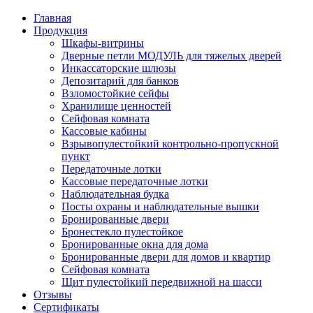
Главная
Продукция
Шкафы-витрины
Дверные петли МОДУЛЬ для тяжелых дверей
Инкассаторские шлюзы
Депозитарий для банков
Взломостойкие сейфы
Хранилище ценностей
Сейфовая комната
Кассовые кабины
Взрывопулестойкий контрольно-пропускной
пункт
Передаточные лотки
Кассовые передаточные лотки
Наблюдательная будка
Посты охраны и наблюдательные вышки
Бронированные двери
Бронестекло пулестойкое
Бронированные окна для дома
Бронированные двери для домов и квартир
Сейфовая комната
Щит пулестойкий передвижной на шасси
Отзывы
Сертификаты