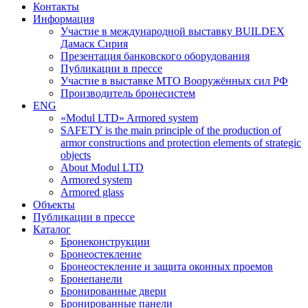
Контакты
Информация
Участие в международной выставку BUILDEX
Дамаск Сирия
Презентация банковского оборудования
Публикации в прессе
Участие в выставке МТО Вооружённых сил РФ
Производитель бронесистем
ENG
«Modul LTD» Armored system
SAFETY is the main principle of the production of
armor constructions and protection elements of strategic
objects
About Modul LTD
Armored system
Armored glass
Объекты
Публикации в прессе
Каталог
Бронеконструкции
Бронеостекление
Бронеостекление и защита оконных проемов
Бронепанели
Бронированные двери
Бронированные панели