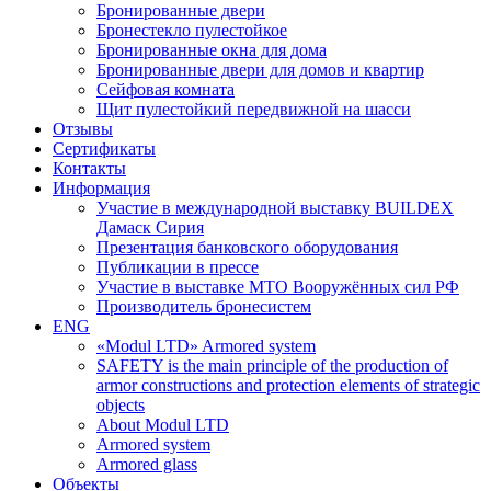
Бронированные двери
Бронестекло пулестойкое
Бронированные окна для дома
Бронированные двери для домов и квартир
Сейфовая комната
Щит пулестойкий передвижной на шасси
Отзывы
Сертификаты
Контакты
Информация
Участие в международной выставку BUILDEX
Дамаск Сирия
Презентация банковского оборудования
Публикации в прессе
Участие в выставке МТО Вооружённых сил РФ
Производитель бронесистем
ENG
«Modul LTD» Armored system
SAFETY is the main principle of the production of
armor constructions and protection elements of strategic
objects
About Modul LTD
Armored system
Armored glass
Объекты